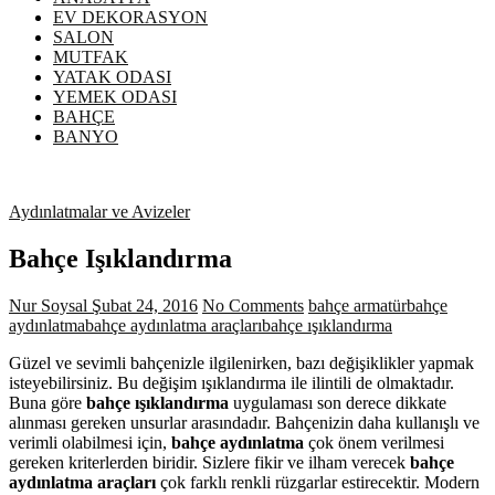
EV DEKORASYON
SALON
MUTFAK
YATAK ODASI
YEMEK ODASI
BAHÇE
BANYO
Aydınlatmalar ve Avizeler
Bahçe Işıklandırma
Nur Soysal
Şubat 24, 2016
No Comments
bahçe armatür
bahçe
aydınlatma
bahçe aydınlatma araçları
bahçe ışıklandırma
Güzel ve sevimli bahçenizle ilgilenirken, bazı değişiklikler yapmak
isteyebilirsiniz. Bu değişim ışıklandırma ile ilintili de olmaktadır.
Buna göre
bahçe ışıklandırma
uygulaması son derece dikkate
alınması gereken unsurlar arasındadır. Bahçenizin daha kullanışlı ve
verimli olabilmesi için,
bahçe aydınlatma
çok önem verilmesi
gereken kriterlerden biridir. Sizlere fikir ve ilham verecek
bahçe
aydınlatma araçları
çok farklı renkli rüzgarlar estirecektir. Modern