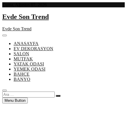
Skip
Cuma, Ağustos 07, 2026
to
content
Evde Son Trend
Evde Son Trend
ANASAYFA
EV DEKORASYON
SALON
MUTFAK
YATAK ODASI
YEMEK ODASI
BAHÇE
BANYO
Ara
…
Menu Button