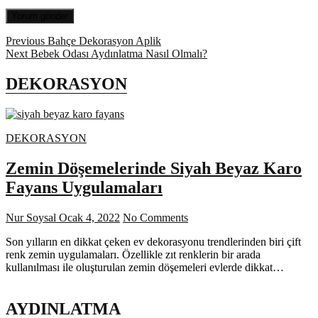
Yazı
Previous
Previous
Bahçe Dekorasyon Aplik
Next
post:
Next
Bebek Odası Aydınlatma Nasıl Olmalı?
dolaşımı
post:
DEKORASYON
DEKORASYON
Zemin Döşemelerinde Siyah Beyaz Karo
Fayans Uygulamaları
Nur Soysal
Ocak 4, 2022
No Comments
Son yılların en dikkat çeken ev dekorasyonu trendlerinden biri çift
renk zemin uygulamaları. Özellikle zıt renklerin bir arada
kullanılması ile oluşturulan zemin döşemeleri evlerde dikkat…
AYDINLATMA