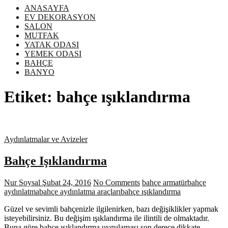
ANASAYFA
EV DEKORASYON
SALON
MUTFAK
YATAK ODASI
YEMEK ODASI
BAHÇE
BANYO
Etiket:
bahçe ışıklandırma
Aydınlatmalar ve Avizeler
Bahçe Işıklandırma
Nur Soysal
Şubat 24, 2016
No Comments
bahçe armatür
bahçe
aydınlatma
bahçe aydınlatma araçları
bahçe ışıklandırma
Güzel ve sevimli bahçenizle ilgilenirken, bazı değişiklikler yapmak
isteyebilirsiniz. Bu değişim ışıklandırma ile ilintili de olmaktadır.
Buna göre bahçe ışıklandırma uygulaması son derece dikkate