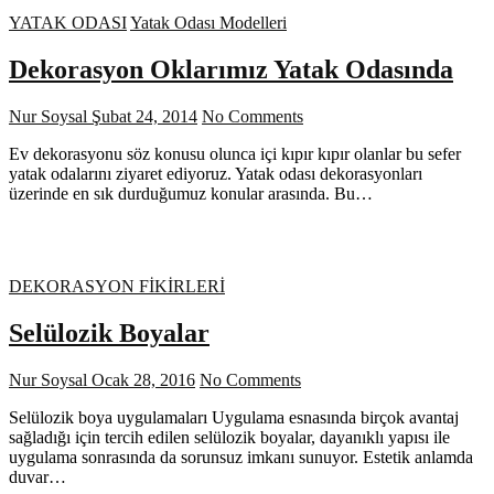
YATAK ODASI
Yatak Odası Modelleri
Dekorasyon Oklarımız Yatak Odasında
Nur Soysal
Şubat 24, 2014
No Comments
Ev dekorasyonu söz konusu olunca içi kıpır kıpır olanlar bu sefer
yatak odalarını ziyaret ediyoruz. Yatak odası dekorasyonları
üzerinde en sık durduğumuz konular arasında. Bu…
DEKORASYON FİKİRLERİ
Selülozik Boyalar
Nur Soysal
Ocak 28, 2016
No Comments
Selülozik boya uygulamaları Uygulama esnasında birçok avantaj
sağladığı için tercih edilen selülozik boyalar, dayanıklı yapısı ile
uygulama sonrasında da sorunsuz imkanı sunuyor. Estetik anlamda
duvar…