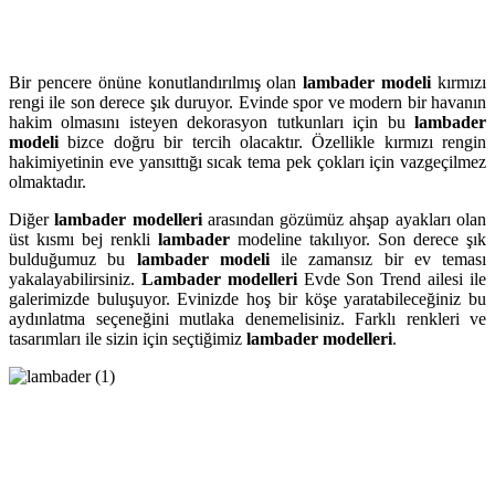
Bir pencere önüne konutlandırılmış olan
lambader modeli
kırmızı
rengi ile son derece şık duruyor. Evinde spor ve modern bir havanın
hakim olmasını isteyen dekorasyon tutkunları için bu
lambader
modeli
bizce doğru bir tercih olacaktır. Özellikle kırmızı rengin
hakimiyetinin eve yansıttığı sıcak tema pek çokları için vazgeçilmez
olmaktadır.
Diğer
lambader modelleri
arasından gözümüz ahşap ayakları olan
üst kısmı bej renkli
lambader
modeline takılıyor. Son derece şık
bulduğumuz bu
lambader modeli
ile zamansız bir ev teması
yakalayabilirsiniz.
Lambader modelleri
Evde Son Trend ailesi ile
galerimizde buluşuyor. Evinizde hoş bir köşe yaratabileceğiniz bu
aydınlatma seçeneğini mutlaka denemelisiniz. Farklı renkleri ve
tasarımları ile sizin için seçtiğimiz
lambader modelleri
.