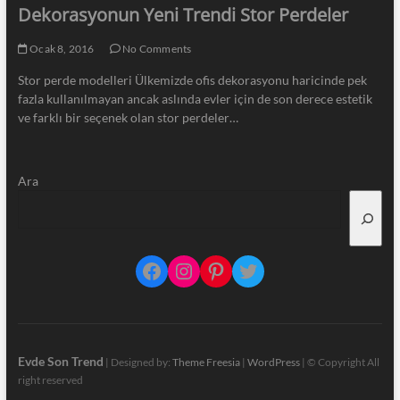
Dekorasyonun Yeni Trendi Stor Perdeler
Ocak 8, 2016
No Comments
Stor perde modelleri Ülkemizde ofis dekorasyonu haricinde pek
fazla kullanılmayan ancak aslında evler için de son derece estetik
ve farklı bir seçenek olan stor perdeler…
Ara
Facebook
Instagram
Pinterest
Twitter
Evde Son Trend
| Designed by:
Theme Freesia
|
WordPress
| © Copyright All
right reserved