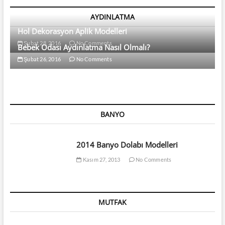
AYDINLATMA
Hol Dekorasyon Aplik Modelleri
Şubat 28, 2016
No Comments
Bebek Odası Aydınlatma Nasıl Olmalı?
Şubat 26, 2016
No Comments
BANYO
2014 Banyo Dolabı Modelleri
Kasım 27, 2013
No Comments
MUTFAK