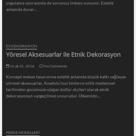
uygulama sonrasında da sorunsuz imkanı sunuyor. Estetik
anlamda duvar…
EV DEKORASYON
Yöresel Aksesuarlar ile Etnik Dekorasyon
Ocak 31, 2016
No Comments
Konsept mekan tasarımına estetik anlamda büyük katkı sağlayan
yöresel aksesuarlar, Anadolu’nun binlerce yıllık medeniyet
tarihinden günümüze ulaşan kültür elçileri olarak etnik
dekorasyonun vazgeçilmez unsurudur. Ülkemizin…
PERDE MODELLERI