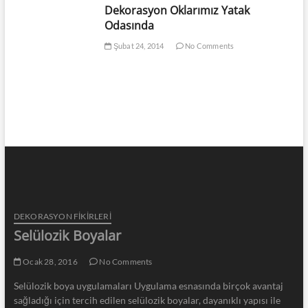
Dekorasyon Oklarımız Yatak
Odasında
Şubat 24, 2014
No Comments
DEKORASYON FİKİRLERİ
Selülozik Boyalar
Ocak 28, 2016
No Comments
Selülozik boya uygulamaları Uygulama esnasında birçok avantaj
sağladığı için tercih edilen selülozik boyalar, dayanıklı yapısı ile