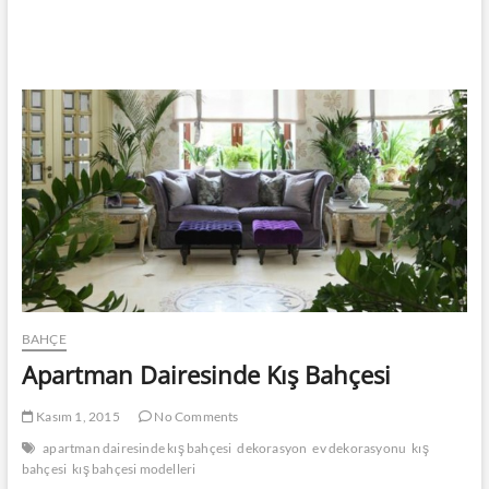
BAHÇE
Apartman Dairesinde Kış Bahçesi
Kasım 1, 2015
No Comments
apartman dairesinde kış bahçesi
dekorasyon
ev dekorasyonu
kış
bahçesi
kış bahçesi modelleri