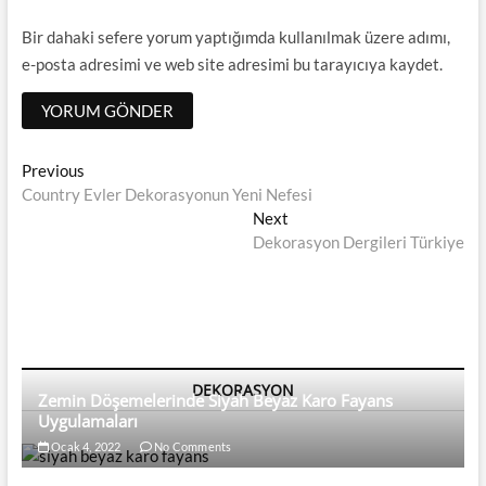
Bir dahaki sefere yorum yaptığımda kullanılmak üzere adımı,
e-posta adresimi ve web site adresimi bu tarayıcıya kaydet.
Yazı
Previous
Previous
post:
Country Evler Dekorasyonun Yeni Nefesi
dolaşımı
Next
Next
post:
Dekorasyon Dergileri Türkiye
DEKORASYON
Zemin Döşemelerinde Siyah Beyaz Karo Fayans
Uygulamaları
Ocak 4, 2022
No Comments