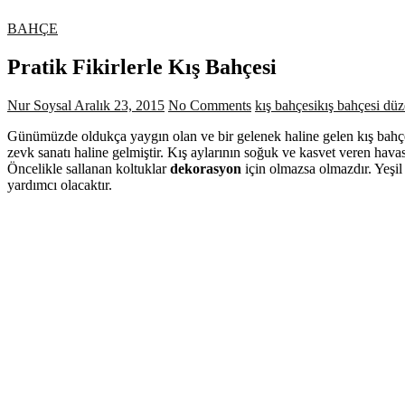
BAHÇE
Pratik Fikirlerle Kış Bahçesi
Nur Soysal
Aralık 23, 2015
No Comments
kış bahçesi
kış bahçesi dü
Günümüzde oldukça yaygın olan ve bir gelenek haline gelen kış bahçele
zevk sanatı haline gelmiştir. Kış aylarının soğuk ve kasvet veren h
Öncelikle sallanan koltuklar
dekorasyon
için olmazsa olmazdır. Yeşil
yardımcı olacaktır.