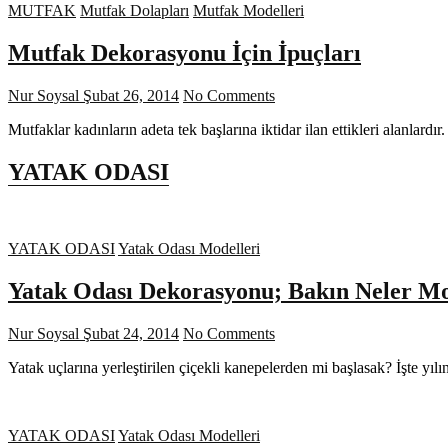
MUTFAK
Mutfak Dolapları
Mutfak Modelleri
Mutfak Dekorasyonu İçin İpuçları
Nur Soysal
Şubat 26, 2014
No Comments
Mutfaklar kadınların adeta tek başlarına iktidar ilan ettikleri alanla
YATAK ODASI
YATAK ODASI
Yatak Odası Modelleri
Yatak Odası Dekorasyonu; Bakın Neler M
Nur Soysal
Şubat 24, 2014
No Comments
Yatak uçlarına yerleştirilen çiçekli kanepelerden mi başlasak? İşte yı
YATAK ODASI
Yatak Odası Modelleri