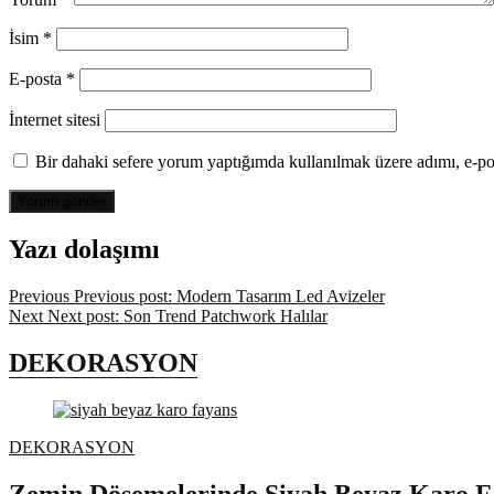
İsim
*
E-posta
*
İnternet sitesi
Bir dahaki sefere yorum yaptığımda kullanılmak üzere adımı, e-pos
Yazı dolaşımı
Previous
Previous post:
Modern Tasarım Led Avizeler
Next
Next post:
Son Trend Patchwork Halılar
DEKORASYON
DEKORASYON
Zemin Döşemelerinde Siyah Beyaz Karo F