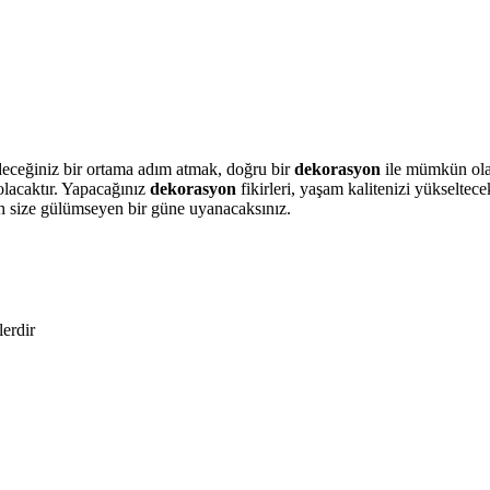
edeceğiniz bir ortama adım atmak, doğru bir
dekorasyon
ile mümkün ola
 olacaktır. Yapacağınız
dekorasyon
fikirleri, yaşam kalitenizi yükseltec
ah size gülümseyen bir güne uyanacaksınız.
lerdir