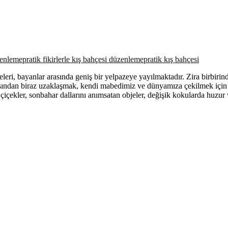
zenleme
pratik fikirlerle kış bahçesi düzenleme
pratik kış bahçesi
ri, bayanlar arasında geniş bir yelpazeye yayılmaktadır. Zira birbirind
avasından biraz uzaklaşmak, kendi mabedimiz ve dünyamıza çekilmek içi
 çiçekler, sonbahar dallarını anımsatan objeler, değişik kokularda huz