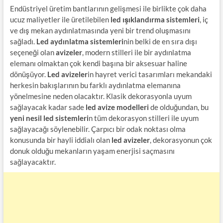
Endüstriyel üretim bantlarının gelişmesi ile birlikte çok daha
ucuz maliyetler ile üretilebilen
led ışıklandırma sistemleri
, iç
ve dış mekan aydınlatmasında yeni bir trend oluşmasını
sağladı.
Led aydınlatma sistemleri
nin belki de en sıra dışı
seçeneği olan
avizeler
, modern stilleri ile bir aydınlatma
elemanı olmaktan çok kendi başına bir aksesuar haline
dönüşüyor.
Led avizeler
in hayret verici tasarımları mekandaki
herkesin bakışlarının bu farklı aydınlatma elemanına
yönelmesine neden olacaktır. Klasik dekorasyonla uyum
sağlayacak kadar sade
led avize modelleri
de olduğundan, bu
yeni nesil led sistemleri
n tüm dekorasyon stilleri ile uyum
sağlayacağı söylenebilir. Çarpıcı bir odak noktası olma
konusunda bir hayli iddialı olan
led avizeler
, dekorasyonun çok
donuk olduğu mekanların yaşam enerjisi saçmasını
sağlayacaktır.