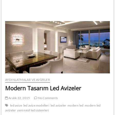
AYDINLATMALAR VE AVIZELER
Modern Tasarım Led Avizeler
Aralık 22, 2015
No Comments
led avize
led avize modelleri
led avizeler
modern led
modern led
avizeler
yeni nesil led sistemleri