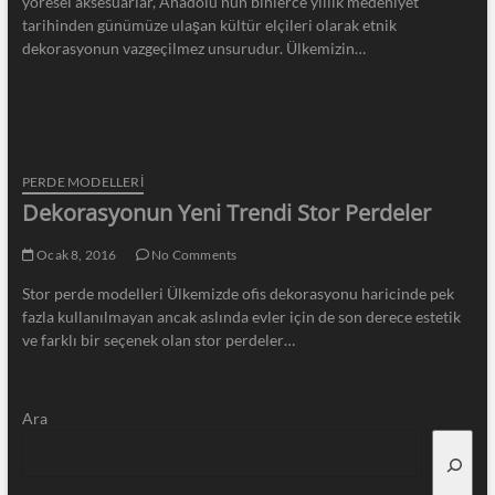
yöresel aksesuarlar, Anadolu’nun binlerce yıllık medeniyet
tarihinden günümüze ulaşan kültür elçileri olarak etnik
dekorasyonun vazgeçilmez unsurudur. Ülkemizin…
PERDE MODELLERI
Dekorasyonun Yeni Trendi Stor Perdeler
Ocak 8, 2016
No Comments
Stor perde modelleri Ülkemizde ofis dekorasyonu haricinde pek
fazla kullanılmayan ancak aslında evler için de son derece estetik
ve farklı bir seçenek olan stor perdeler…
Ara