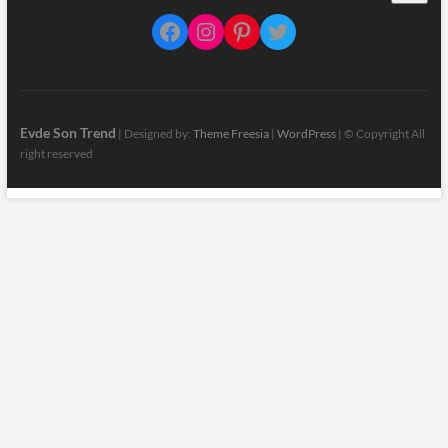
Facebook
Instagram
Pinterest
Twitter
Evde Son Trend
| Designed by:
Theme Freesia
|
WordPress
| © Copyright All
right reserved