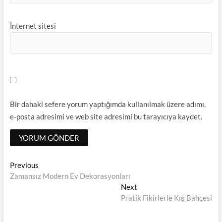
İnternet sitesi
Bir dahaki sefere yorum yaptığımda kullanılmak üzere adımı,
e-posta adresimi ve web site adresimi bu tarayıcıya kaydet.
Yazı
Previous
Previous
post:
Zamansız Modern Ev Dekorasyonları
dolaşımı
Next
Next
post:
Pratik Fikirlerle Kış Bahçesi