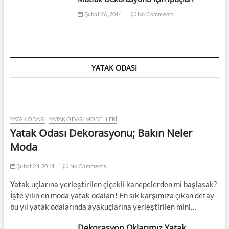
Şubat 26, 2014
No Comments
YATAK ODASI
YATAK ODASI
YATAK ODASI MODELLERI
Yatak Odası Dekorasyonu; Bakın Neler
Moda
Şubat 24, 2014
No Comments
Yatak uçlarına yerleştirilen çiçekli kanepelerden mi başlasak?
İşte yılın en moda yatak odaları! En sık karşımıza çıkan detay
bu yıl yatak odalarında ayakuçlarına yerleştirilen mini…
Dekorasyon Oklarımız Yatak