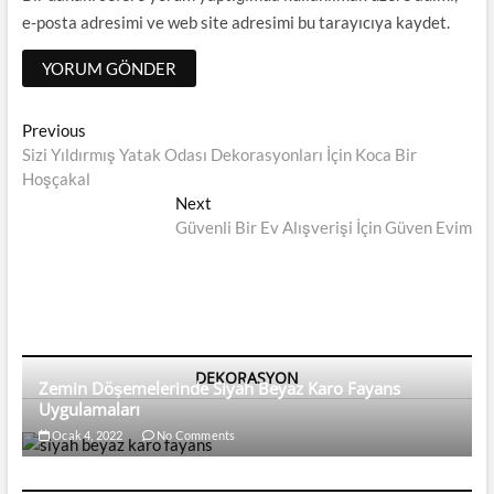
e-posta adresimi ve web site adresimi bu tarayıcıya kaydet.
Yazı
Previous
Previous
post:
Sizi Yıldırmış Yatak Odası Dekorasyonları İçin Koca Bir
dolaşımı
Hoşçakal
Next
Next
post:
Güvenli Bir Ev Alışverişi İçin Güven Evim
DEKORASYON
Zemin Döşemelerinde Siyah Beyaz Karo Fayans
Uygulamaları
Ocak 4, 2022
No Comments