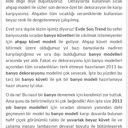
elde değil diye düşünüyoruz. Detaylarda kullanılan sıcak
ahşap modeli ile sizler son derece özel bir dekorasyon ile karşı
karşıyasınız. Ahşabın tüm sıcaklığı seramiklerde kullanılan
beyaz renk ile dengelenmeye çalışılmış.
Evet sıra dışılık bizim işimiz diyoruz!
Evde Son Trend
bu sefer
banyosunda sıradan
banyo küvetleri
ile sıkılmak istemeyenler
için
ahşap küvet modeli
ile geliyor. Ahşap küvet modeli
bitirmek üzere olduğumuz yıl bazı banyolarda nadiren
karşılaştığımız ve sıra dışı bulduğumuz
banyo modelleri
arasında yer aldı. Fakat ev dekorasyonu için banyo modelleri
açısından tüm sıradanlıkları terk etmeye hazırlanan 2013 bu
banyo dekorasyonu
modelini çok sevecek. İşte bu yüzden bu
tarz bir
banyo küvet
i ile şık bir
banyo modeli
hazırlamaya
hazır olsanız iyi olur.
O da ne! Bu nasıl bir
banyo
dememek için kendimizi zor tuttuk.
Ama şunu da belirtmeliyiz ki çok beğendik! Alın işte size
2013
yılı banyo modelleri
için sıradan olmanın yanından dahi
geçmeyen bir model bu
banyo modeli
karşı duvarda bulunan
hafif çiçek görünümlü tablo ile
yuvarlak beyaz küvet
ile ve
çalışma masası lambasının devasal boyutu ile bütünleşerek