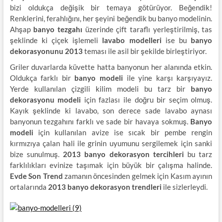
bizi oldukça değişik bir temaya götürüyor. Beğendik!
Renklerini, ferahlığını, her şeyini beğendik bu banyo modelinin.
Ahşap
banyo tezgahı
üzerinde çift taraflı yerleştirilmiş, tas
şeklinde ki çiçek işlemeli
lavabo modelleri
ise bu
banyo
dekorasyonunu 2013
teması ile asil bir şekilde birleştiriyor.
Griler duvarlarda küvette hatta banyonun her alanında etkin.
Oldukça farklı bir
banyo modeli
ile yine karşı karşıyayız.
Yerde kullanılan çizgili kilim modeli bu tarz bir
banyo
dekorasyonu modeli
için fazlası ile doğru bir seçim olmuş.
Kayık şeklinde ki lavabo, son derece sade lavabo aynası
banyonun tezgahını farklı ve sade bir havaya sokmuş.
Banyo
modeli
için kullanılan avize ise sıcak bir pembe rengin
kırmızıya çalan hali ile grinin uyumunu sergilemek için sanki
bize sunulmuş.
2013 banyo dekorasyon tercihleri
bu tarz
farklılıkları evinize taşımak için büyük bir çalışma halinde.
Evde Son Trend
zamanın öncesinden gelmek için Kasım ayının
ortalarında
2013 banyo dekorasyon trendleri
ile sizlerleydi.