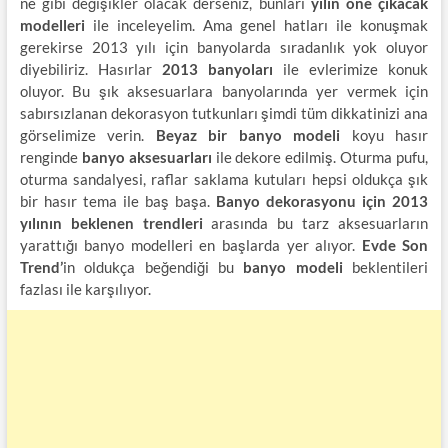
ne gibi değişikler olacak derseniz, bunları
yılın öne çıkacak
modelleri
ile inceleyelim. Ama genel hatları ile konuşmak
gerekirse 2013 yılı için banyolarda sıradanlık yok oluyor
diyebiliriz. Hasırlar
2013 banyoları
ile evlerimize konuk
oluyor. Bu şık aksesuarlara banyolarında yer vermek için
sabırsızlanan dekorasyon tutkunları şimdi tüm dikkatinizi ana
görselimize verin.
Beyaz bir banyo modeli
koyu hasır
renginde
banyo aksesuarları
ile dekore edilmiş. Oturma pufu,
oturma sandalyesi, raflar saklama kutuları hepsi oldukça şık
bir hasır tema ile baş başa.
Banyo dekorasyonu için 2013
yılının beklenen trendleri
arasında bu tarz aksesuarların
yarattığı banyo modelleri en başlarda yer alıyor.
Evde Son
Trend’
in oldukça beğendiği bu
banyo modeli
beklentileri
fazlası ile karşılıyor.