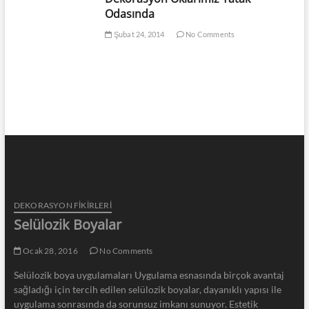
Odasında
Şubat 24, 2014
No Comments
DEKORASYON FİKİRLERİ
Selülozik Boyalar
Ocak 28, 2016
No Comments
Selülozik boya uygulamaları Uygulama esnasında birçok avantaj
sağladığı için tercih edilen selülozik boyalar, dayanıklı yapısı ile
uygulama sonrasında da sorunsuz imkanı sunuyor. Estetik