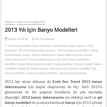
BANYO
BANYO MODELLERI
2013 Yılı İçin Banyo Modelleri
Kasım 14, 2012
No Comments
2013 banyo dekorasyon trendleri
2013 banyo dekorasyonu
2013
banyoları
2013 yılı banyo dekorasyonu
2013 yılı banyo modelleri
ahşap
küvet modeli
banyo
banyo aksesuarları
banyo dekorasyonu
banyo
dekorasyonu 2013
banyo dekorasyonu için 2013 yılının beklenen
trendleri
banyo dekorasyonu modeli
banyo küvetleri
banyo modeli
banyo
modelleri
beyaz bir banyo modeli
evde son trend
lavabo modelleri
şık
banyo modelleri
yılın öne çıkan modelleri
yuvarlak beyaz küvet
2013 her alana dokunur da
Evde Son Trend
2013 banyo
dekorasyonu
için başlık oluşturmaz mı hiç! Tarih 2013’ü
gösterecek ev biz yepyeni trendlerle bu yıla merhaba
diyeceğiz.
2013 banyo dekorasyonu
ise oldukça zarif ve
şık
banyo modelleri
ile aramıza katılacak
banyo
için 2013 yılında