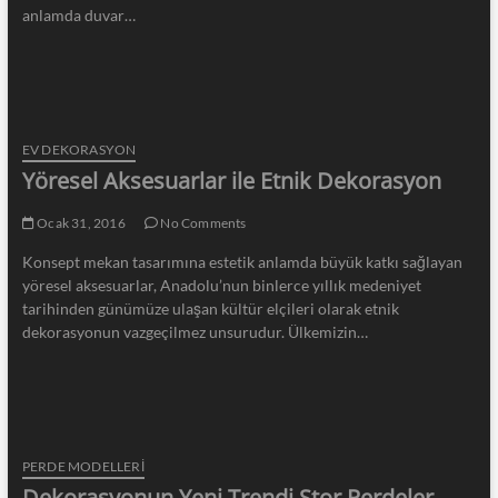
anlamda duvar…
EV DEKORASYON
Yöresel Aksesuarlar ile Etnik Dekorasyon
Ocak 31, 2016
No Comments
Konsept mekan tasarımına estetik anlamda büyük katkı sağlayan
yöresel aksesuarlar, Anadolu’nun binlerce yıllık medeniyet
tarihinden günümüze ulaşan kültür elçileri olarak etnik
dekorasyonun vazgeçilmez unsurudur. Ülkemizin…
PERDE MODELLERI
Dekorasyonun Yeni Trendi Stor Perdeler