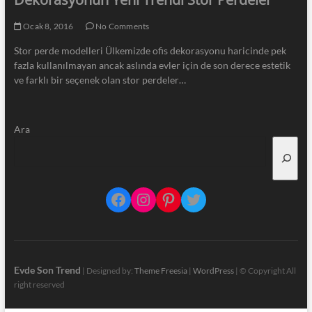
Ocak 8, 2016
No Comments
Stor perde modelleri Ülkemizde ofis dekorasyonu haricinde pek
fazla kullanılmayan ancak aslında evler için de son derece estetik
ve farklı bir seçenek olan stor perdeler…
Ara
Facebook
Instagram
Pinterest
Twitter
Evde Son Trend
| Designed by:
Theme Freesia
|
WordPress
| © Copyright All
right reserved