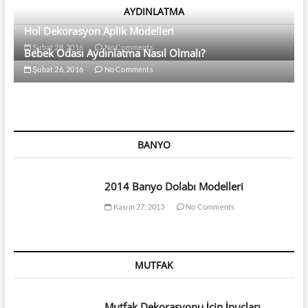
AYDINLATMA
Hol Dekorasyon Aplik Modelleri
Şubat 28, 2016
No Comments
Bebek Odası Aydınlatma Nasıl Olmalı?
Şubat 26, 2016
No Comments
BANYO
2014 Banyo Dolabı Modelleri
Kasım 27, 2013
No Comments
MUTFAK
Mutfak Dekorasyonu İçin İpuçları