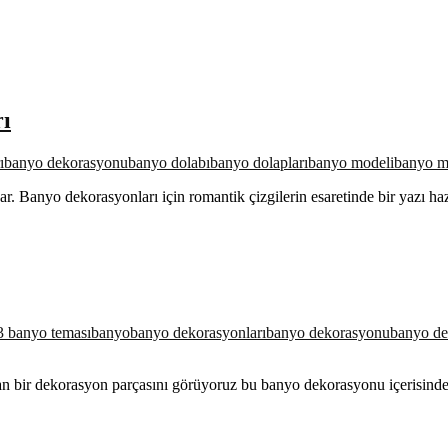
ı
ı
banyo dekorasyonu
banyo dolabı
banyo dolapları
banyo modeli
banyo m
anyo dekorasyonları için romantik çizgilerin esaretinde bir yazı haz
 banyo teması
banyo
banyo dekorasyonları
banyo dekorasyonu
banyo dek
 alan bir dekorasyon parçasını görüyoruz bu banyo dekorasyonu içerisi