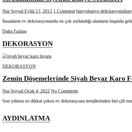
Nur Soysal
Eylül 13, 2012
1 Comment
banyo
banyo dekorasyonu
ban
İnsanların ev dekorasyonunda en çok zorlandığı alanların başında gele
Sıradanlıktan
Daha Fazlası
Sıyrılan
Banyo
DEKORASYON
Modelleri
DEKORASYON
Zemin Döşemelerinde Siyah Beyaz Karo F
Nur Soysal
Ocak 4, 2022
No Comments
Son yılların en dikkat çeken ev dekorasyonu trendlerinden biri çift re
AYDINLATMA