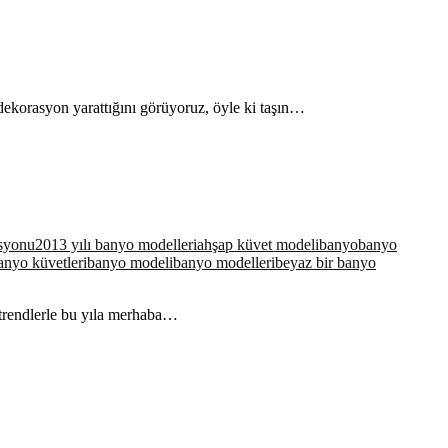
dekorasyon yarattığını görüyoruz, öyle ki taşın…
asyonu
2013 yılı banyo modelleri
ahşap küvet modeli
banyo
banyo
anyo küvetleri
banyo modeli
banyo modelleri
beyaz bir banyo
trendlerle bu yıla merhaba…