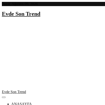
Skip
Pazar, Ağustos 09, 2026
to
content
Evde Son Trend
Evde Son Trend
ANASAYFA