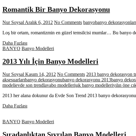
Modelleri
Romantik Bir Banyo Dekorasyonu
Nur Soysal
Aralık 6, 2012
No Comments
banyo
banyo dekorasyonlar
Loş bir ortam, romantizmin en güzel temsilcisi mumlar… Bu banyo deko
Romantik
Daha Fazlası
Bir
BANYO
Banyo Modelleri
Banyo
Dekorasyonu
2013 Yılı İçin Banyo Modelleri
Nur Soysal
Kasım 14, 2012
No Comments
2013 banyo dekorasyon tr
aksesuarları
banyo dekorasyonu
banyo dekorasyonu 2013
banyo dekora
modeli
evde son trend
lavabo modelleri
şık banyo modelleri
yılın öne çı
2013 her alana dokunur da Evde Son Trend 2013 banyo dekorasyonu iç
2013
Daha Fazlası
Yılı
İçin
BANYO
Banyo Modelleri
Banyo
Modelleri
Sıradanlıktan Sıyrılan Banyo Modelleri