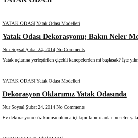
YATAK ODASI
Yatak Odası Modelleri
Yatak Odası Dekorasyonu; Bakın Neler M
Nur Soysal
Şubat 24, 2014
No Comments
Yatak uçlarına yerleştirilen çiçekli kanepelerden mi başlasak? İşte yı
YATAK ODASI
Yatak Odası Modelleri
Dekorasyon Oklarımız Yatak Odasında
Nur Soysal
Şubat 24, 2014
No Comments
Ev dekorasyonu söz konusu olunca içi kıpır kıpır olanlar bu sefer ya