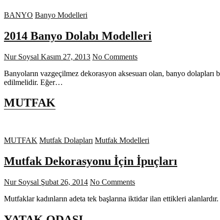
BANYO
Banyo Modelleri
2014 Banyo Dolabı Modelleri
Nur Soysal
Kasım 27, 2013
No Comments
Banyoların vazgeçilmez dekorasyon aksesuarı olan, banyo dolapları b
edilmelidir. Eğer…
MUTFAK
MUTFAK
Mutfak Dolapları
Mutfak Modelleri
Mutfak Dekorasyonu İçin İpuçları
Nur Soysal
Şubat 26, 2014
No Comments
Mutfaklar kadınların adeta tek başlarına iktidar ilan ettikleri alanla
YATAK ODASI