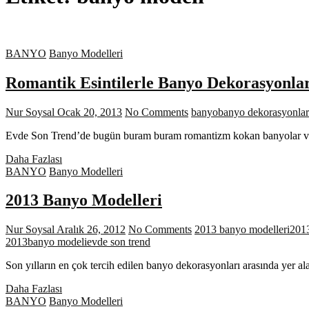
BANYO
Banyo Modelleri
Romantik Esintilerle Banyo Dekorasyonlar
Nur Soysal
Ocak 20, 2013
No Comments
banyo
banyo dekorasyonlar
Evde Son Trend’de bugün buram buram romantizm kokan banyolar var. B
Romantik
Daha Fazlası
Esintilerle
BANYO
Banyo Modelleri
Banyo
Dekorasyonları
2013 Banyo Modelleri
Nur Soysal
Aralık 26, 2012
No Comments
2013 banyo modelleri
2013
2013
banyo modeli
evde son trend
Son yılların en çok tercih edilen banyo dekorasyonları arasında yer
2013
Daha Fazlası
Banyo
BANYO
Banyo Modelleri