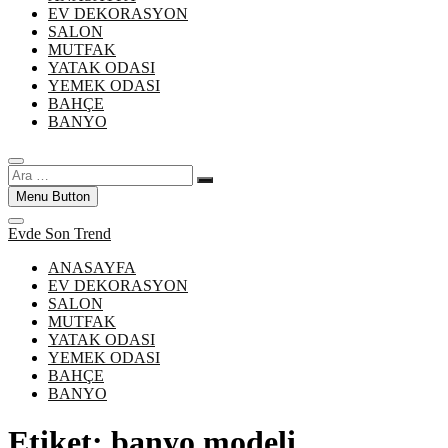
EV DEKORASYON
SALON
MUTFAK
YATAK ODASI
YEMEK ODASI
BAHÇE
BANYO
Ara
…
Menu Button
Evde Son Trend
ANASAYFA
EV DEKORASYON
SALON
MUTFAK
YATAK ODASI
YEMEK ODASI
BAHÇE
BANYO
Etiket:
banyo modeli