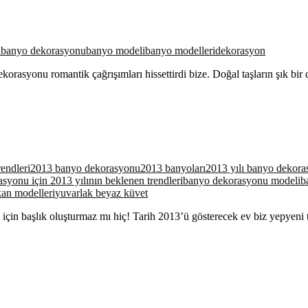
ı
banyo dekorasyonu
banyo modeli
banyo modelleri
dekorasyon
rasyonu romantik çağrışımları hissettirdi bize. Doğal taşların şık bir 
endleri
2013 banyo dekorasyonu
2013 banyoları
2013 yılı banyo dekor
syonu için 2013 yılının beklenen trendleri
banyo dekorasyonu modeli
b
kan modelleri
yuvarlak beyaz küvet
in başlık oluşturmaz mı hiç! Tarih 2013’ü gösterecek ev biz yepyeni 