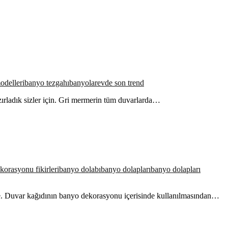
odelleri
banyo tezgahı
banyolar
evde son trend
ırladık sizler için. Gri mermerin tüm duvarlarda…
orasyonu fikirleri
banyo dolabı
banyo dolapları
banyo dolapları
nde. Duvar kağıdının banyo dekorasyonu içerisinde kullanılmasından…