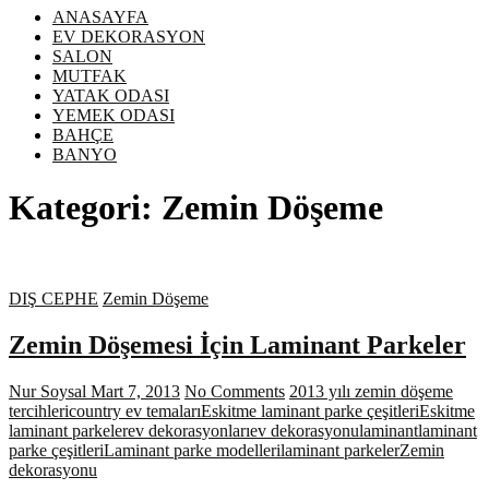
ANASAYFA
EV DEKORASYON
SALON
MUTFAK
YATAK ODASI
YEMEK ODASI
BAHÇE
BANYO
Kategori:
Zemin Döşeme
DIŞ CEPHE
Zemin Döşeme
Zemin Döşemesi İçin Laminant Parkeler
Nur Soysal
Mart 7, 2013
No Comments
2013 yılı zemin döşeme
tercihleri
country ev temaları
Eskitme laminant parke çeşitleri
Eskitme
laminant parkeler
ev dekorasyonları
ev dekorasyonu
laminant
laminant
parke çeşitleri
Laminant parke modelleri
laminant parkeler
Zemin
dekorasyonu