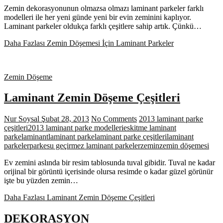
Zemin dekorasyonunun olmazsa olmazı laminant parkeler farklı
modelleri ile her yeni günde yeni bir evin zeminini kaplıyor.
Laminant parkeler oldukça farklı çeşitlere sahip artık. Çünkü…
Daha Fazlası
Zemin Döşemesi İçin Laminant Parkeler
Zemin Döşeme
Laminant Zemin Döşeme Çeşitleri
Nur Soysal
Şubat 28, 2013
No Comments
2013 laminant parke
çeşitleri
2013 laminant parke modelleri
eskitme laminant
parke
laminant
laminant parke
laminant parke çeşitleri
laminant
parkeler
parke
su geçirmez laminant parkeler
zemin
zemin döşemesi
Ev zemini aslında bir resim tablosunda tuval gibidir. Tuval ne kadar
orijinal bir görüntü içerisinde olursa resimde o kadar güzel görünür
işte bu yüzden zemin…
Daha Fazlası
Laminant Zemin Döşeme Çeşitleri
DEKORASYON