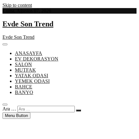
Skip to content
Cuma, Ağustos 07, 2026
Evde Son Trend
Evde Son Trend
ANASAYFA
EV DEKORASYON
SALON
MUTFAK
YATAK ODASI
YEMEK ODASI
BAHÇE
BANYO
Ara …
Menu Button