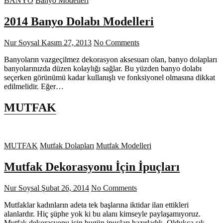
BANYO
Banyo Modelleri
2014 Banyo Dolabı Modelleri
Nur Soysal
Kasım 27, 2013
No Comments
Banyoların vazgeçilmez dekorasyon aksesuarı olan, banyo dolapları
banyolarınızda düzen kolaylığı sağlar. Bu yüzden banyo dolabı
seçerken görünümü kadar kullanışlı ve fonksiyonel olmasına dikkat
edilmelidir. Eğer…
MUTFAK
MUTFAK
Mutfak Dolapları
Mutfak Modelleri
Mutfak Dekorasyonu İçin İpuçları
Nur Soysal
Şubat 26, 2014
No Comments
Mutfaklar kadınların adeta tek başlarına iktidar ilan ettikleri
alanlardır. Hiç şüphe yok ki bu alanı kimseyle paylaşamıyoruz.
Mutfak dekorasyonu için bugün ipuçları hazırladık. Oldukça şık…