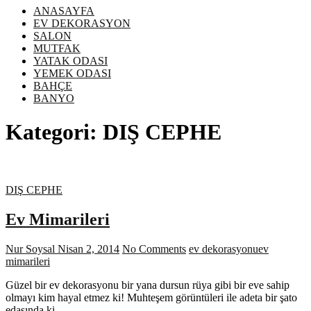
ANASAYFA
EV DEKORASYON
SALON
MUTFAK
YATAK ODASI
YEMEK ODASI
BAHÇE
BANYO
Kategori:
DIŞ CEPHE
DIŞ CEPHE
Ev Mimarileri
Nur Soysal
Nisan 2, 2014
No Comments
ev dekorasyonu
ev
mimarileri
Güzel bir ev dekorasyonu bir yana dursun rüya gibi bir eve sahip
olmayı kim hayal etmez ki! Muhteşem görüntüleri ile adeta bir şato
edasında ki…