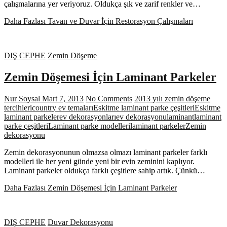
çalışmalarına yer veriyoruz. Oldukça şık ve zarif renkler ve…
Daha Fazlası
Tavan ve Duvar İçin Restorasyon Çalışmaları
DIŞ CEPHE
Zemin Döşeme
Zemin Döşemesi İçin Laminant Parkeler
Nur Soysal
Mart 7, 2013
No Comments
2013 yılı zemin döşeme
tercihleri
country ev temaları
Eskitme laminant parke çeşitleri
Eskitme
laminant parkeler
ev dekorasyonları
ev dekorasyonu
laminant
laminant
parke çeşitleri
Laminant parke modelleri
laminant parkeler
Zemin
dekorasyonu
Zemin dekorasyonunun olmazsa olmazı laminant parkeler farklı
modelleri ile her yeni günde yeni bir evin zeminini kaplıyor.
Laminant parkeler oldukça farklı çeşitlere sahip artık. Çünkü…
Daha Fazlası
Zemin Döşemesi İçin Laminant Parkeler
DIŞ CEPHE
Duvar Dekorasyonu