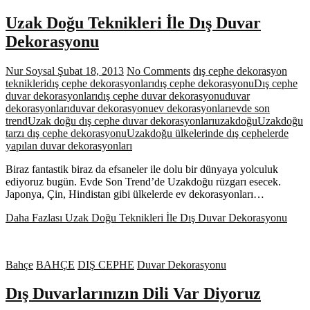
Uzak Doğu Teknikleri İle Dış Duvar
Dekorasyonu
Nur Soysal
Şubat 18, 2013
No Comments
dış cephe dekorasyon
teknikleri
dış cephe dekorasyonları
dış cephe dekorasyonu
Dış cephe
duvar dekorasyonları
dış cephe duvar dekorasyonu
duvar
dekorasyonları
duvar dekorasyonu
ev dekorasyonları
evde son
trend
Uzak doğu dış cephe duvar dekorasyonları
uzakdoğu
Uzakdoğu
tarzı dış cephe dekorasyonu
Uzakdoğu ülkelerinde dış cephelerde
yapılan duvar dekorasyonları
Biraz fantastik biraz da efsaneler ile dolu bir dünyaya yolculuk
ediyoruz bugün. Evde Son Trend’de Uzakdoğu rüzgarı esecek.
Japonya, Çin, Hindistan gibi ülkelerde ev dekorasyonları…
Daha Fazlası
Uzak Doğu Teknikleri İle Dış Duvar Dekorasyonu
Bahçe
BAHÇE
DIŞ CEPHE
Duvar Dekorasyonu
Dış Duvarlarınızın Dili Var Diyoruz