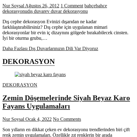
Nur Soysal
Ağustos 26, 2012
1 Comment
bahçe
bahçe
dekorasyonu
dış duvar
ev duvar dekorasyonu
Dış cephe dekorasyon Evinizi dışarıdan ne kadar
farklılaştırabilirsiniz? Dış cephe için uygulanan mimari
dekorasyonlar bir evin iç dizaynını gölgede bırakabilecek cinsten.
İyi bir oturma grubu,…
Daha Fazlası
Dış Duvarlarınızın Dili Var Diyoruz
DEKORASYON
DEKORASYON
Zemin Döşemelerinde Siyah Beyaz Karo
Fayans Uygulamaları
Nur Soysal
Ocak 4, 2022
No Comments
Son yılların en dikkat çeken ev dekorasyonu trendlerinden biri çift
renk zemin uygulamaları. Özellikle zıt renklerin bir arada