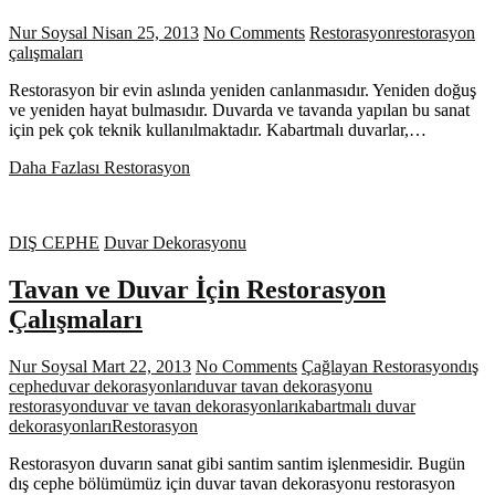
Nur Soysal
Nisan 25, 2013
No Comments
Restorasyon
restorasyon
çalışmaları
Restorasyon bir evin aslında yeniden canlanmasıdır. Yeniden doğuş
ve yeniden hayat bulmasıdır. Duvarda ve tavanda yapılan bu sanat
için pek çok teknik kullanılmaktadır. Kabartmalı duvarlar,…
Daha Fazlası
Restorasyon
DIŞ CEPHE
Duvar Dekorasyonu
Tavan ve Duvar İçin Restorasyon
Çalışmaları
Nur Soysal
Mart 22, 2013
No Comments
Çağlayan Restorasyon
dış
cephe
duvar dekorasyonları
duvar tavan dekorasyonu
restorasyon
duvar ve tavan dekorasyonları
kabartmalı duvar
dekorasyonları
Restorasyon
Restorasyon duvarın sanat gibi santim santim işlenmesidir. Bugün
dış cephe bölümümüz için duvar tavan dekorasyonu restorasyon