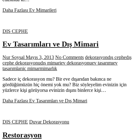
Daha Fazlası
Ev Mimarileri
DIŞ CEPHE
Ev Tasarımları ve Dış Mimari
Nur Soysal
Mayıs 3, 2013
No Comments
dekorasyon
dış cephe
dış
cephe dekorasyonu
dış mimari
ev dekorasyonu
ev tasarımı
ev
tasarımları
iç mimar
mimarlık
Sadece iç dekorasyon mu? Bir eve dışarıdan bakınca ne
gördüğümüzün hiç önemi yok mu? Biz söyleyelim evinizin için
yüzlerce kişi görüyorsa evinizin dışını binlerce kişi…
Daha Fazlası
Ev Tasarımları ve Dış Mimari
DIŞ CEPHE
Duvar Dekorasyonu
Restorasyon