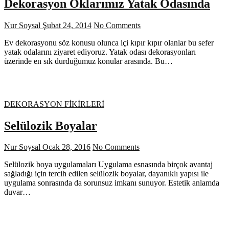
Dekorasyon Oklarımız Yatak Odasında
Nur Soysal
Şubat 24, 2014
No Comments
Ev dekorasyonu söz konusu olunca içi kıpır kıpır olanlar bu sefer
yatak odalarını ziyaret ediyoruz. Yatak odası dekorasyonları
üzerinde en sık durduğumuz konular arasında. Bu…
DEKORASYON FİKİRLERİ
Selülozik Boyalar
Nur Soysal
Ocak 28, 2016
No Comments
Selülozik boya uygulamaları Uygulama esnasında birçok avantaj
sağladığı için tercih edilen selülozik boyalar, dayanıklı yapısı ile
uygulama sonrasında da sorunsuz imkanı sunuyor. Estetik anlamda
duvar…