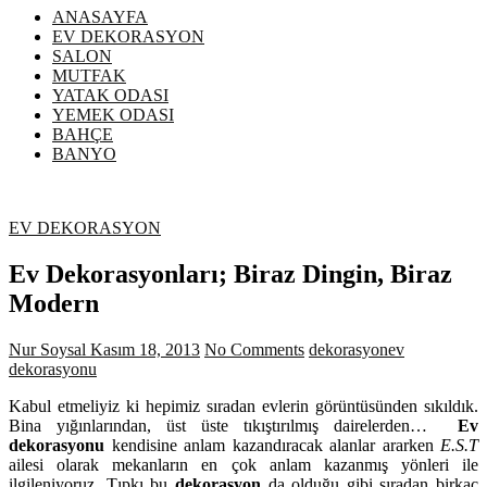
ANASAYFA
EV DEKORASYON
SALON
MUTFAK
YATAK ODASI
YEMEK ODASI
BAHÇE
BANYO
EV DEKORASYON
Ev Dekorasyonları; Biraz Dingin, Biraz
Modern
Nur Soysal
Kasım 18, 2013
No Comments
dekorasyon
ev
dekorasyonu
Kabul etmeliyiz ki hepimiz sıradan evlerin görüntüsünden sıkıldık.
Bina yığınlarından, üst üste tıkıştırılmış dairelerden…
Ev
dekorasyonu
kendisine anlam kazandıracak alanlar ararken
E.S.T
ailesi olarak mekanların en çok anlam kazanmış yönleri ile
ilgileniyoruz. Tıpkı bu
dekorasyon
da olduğu gibi sıradan birkaç