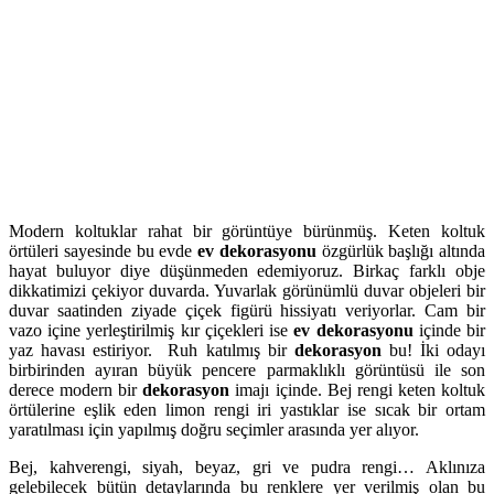
Modern koltuklar rahat bir görüntüye bürünmüş. Keten koltuk
örtüleri sayesinde bu evde
ev dekorasyonu
özgürlük başlığı altında
hayat buluyor diye düşünmeden edemiyoruz. Birkaç farklı obje
dikkatimizi çekiyor duvarda. Yuvarlak görünümlü duvar objeleri bir
duvar saatinden ziyade çiçek figürü hissiyatı veriyorlar. Cam bir
vazo içine yerleştirilmiş kır çiçekleri ise
ev dekorasyonu
içinde bir
yaz havası estiriyor. Ruh katılmış bir
dekorasyon
bu! İki odayı
birbirinden ayıran büyük pencere parmaklıklı görüntüsü ile son
derece modern bir
dekorasyon
imajı içinde. Bej rengi keten koltuk
örtülerine eşlik eden limon rengi iri yastıklar ise sıcak bir ortam
yaratılması için yapılmış doğru seçimler arasında yer alıyor.
Bej, kahverengi, siyah, beyaz, gri ve pudra rengi… Aklınıza
gelebilecek bütün detaylarında bu renklere yer verilmiş olan bu