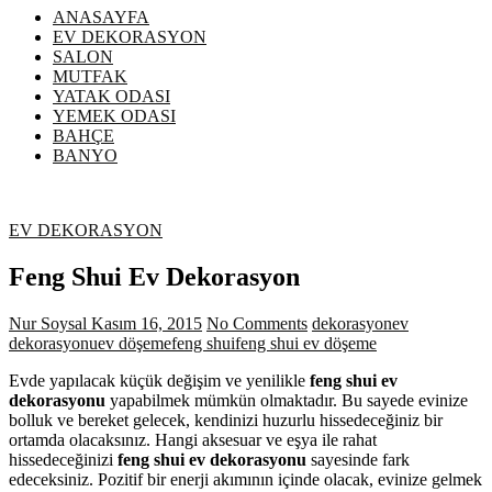
ANASAYFA
EV DEKORASYON
SALON
MUTFAK
YATAK ODASI
YEMEK ODASI
BAHÇE
BANYO
EV DEKORASYON
Feng Shui Ev Dekorasyon
Nur Soysal
Kasım 16, 2015
No Comments
dekorasyon
ev
dekorasyonu
ev döşeme
feng shui
feng shui ev döşeme
Evde yapılacak küçük değişim ve yenilikle
feng shui ev
dekorasyonu
yapabilmek mümkün olmaktadır. Bu sayede evinize
bolluk ve bereket gelecek, kendinizi huzurlu hissedeceğiniz bir
ortamda olacaksınız. Hangi aksesuar ve eşya ile rahat
hissedeceğinizi
feng shui ev dekorasyonu
sayesinde fark
edeceksiniz. Pozitif bir enerji akımının içinde olacak, evinize gelmek