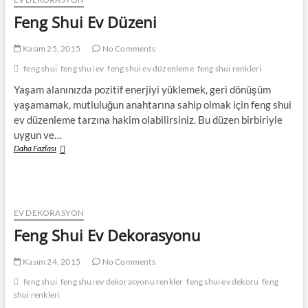
Feng Shui Ev Düzeni
Kasım 25, 2015
No Comments
feng shui
feng shui ev
feng shui ev düzenleme
feng shui renkleri
Yaşam alanınızda pozitif enerjiyi yüklemek, geri dönüşüm
yaşamamak, mutluluğun anahtarına sahip olmak için feng shui
ev düzenleme tarzına hakim olabilirsiniz. Bu düzen birbiriyle
uygun ve…
Feng
Daha Fazlası
Shui
Ev
Düzeni
EV DEKORASYON
Feng Shui Ev Dekorasyonu
Kasım 24, 2015
No Comments
feng shui
feng shui ev dekorasyonu renkler
feng shui ev dekoru
feng
shui renkleri