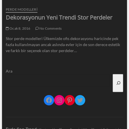
PERDE MODELLERI
Dekorasyonun Yeni Trendi Stor Perdeler
Ocak 8, 2016
No Comments
Stor perde modelleri Ülkemizde ofis dekorasyonu haricinde pek
fazla kullanılmayan ancak aslında evler için de son derece estetik
ve farklı bir seçenek olan stor perdeler…
Ara
Facebook
Instagram
Pinterest
Twitter
Evde Son Trend