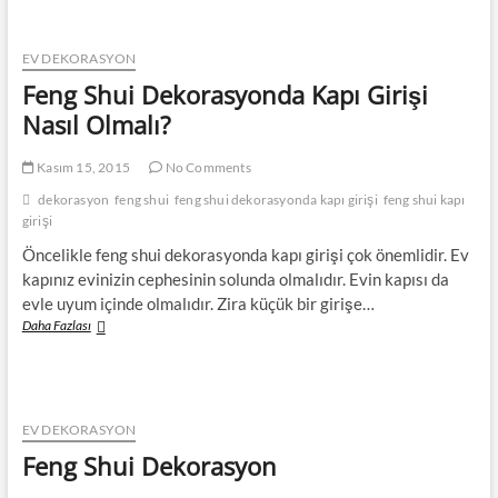
Dekorasyon
EV DEKORASYON
Feng Shui Dekorasyonda Kapı Girişi
Nasıl Olmalı?
Kasım 15, 2015
No Comments
dekorasyon
feng shui
feng shui dekorasyonda kapı girişi
feng shui kapı
girişi
Öncelikle feng shui dekorasyonda kapı girişi çok önemlidir. Ev
kapınız evinizin cephesinin solunda olmalıdır. Evin kapısı da
evle uyum içinde olmalıdır. Zira küçük bir girişe…
Feng
Daha Fazlası
Shui
Dekorasyonda
Kapı
Girişi
Nasıl
EV DEKORASYON
Olmalı?
Feng Shui Dekorasyon