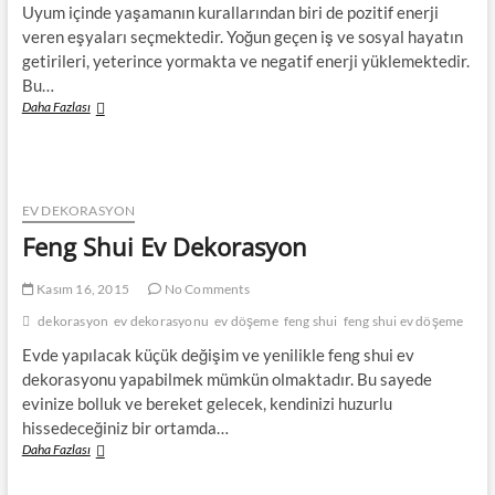
Uyum içinde yaşamanın kurallarından biri de pozitif enerji
veren eşyaları seçmektedir. Yoğun geçen iş ve sosyal hayatın
getirileri, yeterince yormakta ve negatif enerji yüklemektedir.
Bu…
Feng
Daha Fazlası
Shui
Ev
Dekorasyonu
EV DEKORASYON
Feng Shui Ev Dekorasyon
Kasım 16, 2015
No Comments
dekorasyon
ev dekorasyonu
ev döşeme
feng shui
feng shui ev döşeme
Evde yapılacak küçük değişim ve yenilikle feng shui ev
dekorasyonu yapabilmek mümkün olmaktadır. Bu sayede
evinize bolluk ve bereket gelecek, kendinizi huzurlu
hissedeceğiniz bir ortamda…
Feng
Daha Fazlası
Shui
Ev