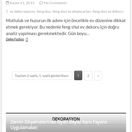
Kasım 11, 2015
No Comments
ev dekorasyonu
feng shui
feng shui ev aksesuarları
feng shui ev dekoru
Mutluluk ve huzurun ilk adımı için öncelikle ev düzenine dikkat
etmek gerekiyor. Bu nedenle feng shui ev dekoru için doğru
analiz yapılması gerekmektedir. Gün boyu…
Feng
Daha Fazlası
Shui
Dekorasyon
1
Toplam 2 sayfa, 1. sayfa gösteriliyor.
2
»
DEKORASYON
Zemin Döşemelerinde Siyah Beyaz Karo Fayans
Uygulamaları