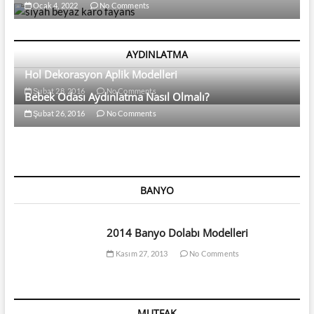
Ocak 4, 2022
No Comments
AYDINLATMA
Hol Dekorasyon Aplik Modelleri
Şubat 28, 2016
No Comments
Bebek Odası Aydınlatma Nasıl Olmalı?
Şubat 26, 2016
No Comments
BANYO
2014 Banyo Dolabı Modelleri
Kasım 27, 2013
No Comments
MUTFAK