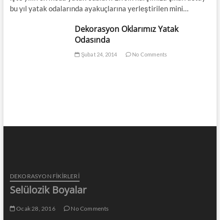
bu yıl yatak odalarında ayakuçlarına yerleştirilen mini…
Dekorasyon Oklarımız Yatak
Odasında
Şubat 24, 2014
No Comments
DEKORASYON FİKİRLERİ
Selülozik Boyalar
Ocak 28, 2016
No Comments