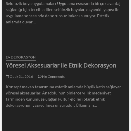
Selülozik boya uygulamaları Uygulama esnasında birçok avantaj
sağladığı için tercih edilen selülozik boyalar, dayanıklı yapısı ile
uygulama sonrasında da sorunsuz imkanı sunuyor. Estetik
anlamda duvar…
EV DEKORASYON
Yöresel Aksesuarlar ile Etnik Dekorasyon
Ocak 31, 2016
No Comments
Konsept mekan tasarımına estetik anlamda büyük katkı sağlayan
yöresel aksesuarlar, Anadolu’nun binlerce yıllık medeniyet
tarihinden günümüze ulaşan kültür elçileri olarak etnik
dekorasyonun vazgeçilmez unsurudur. Ülkemizin…