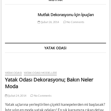
Mutfak Dekorasyonu İçin İpuçları
Şubat 26, 2014
No Comments
YATAK ODASI
YATAK ODASI
YATAK ODASI MODELLERI
Yatak Odası Dekorasyonu; Bakın Neler
Moda
Şubat 24, 2014
No Comments
Yatak uçlarına yerleştirilen çiçekli kanepelerden mi başlasak?
İşte yılın en moda yatak odaları! En sık karşımıza çıkan detay