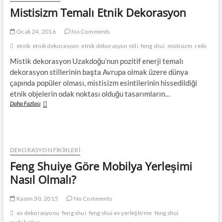
Mistisizm Temalı Etnik Dekorasyon
Ocak 24, 2016
No Comments
etnik
etnik dekorasyon
etnik dekorasyon stili
feng shui
mistisizm
reiki
Mistik dekorasyon Uzakdoğu’nun pozitif enerji temalı
dekorasyon stillerinin başta Avrupa olmak üzere dünya
çapında popüler olması, mistisizm esintilerinin hissedildiği
etnik objelerin odak noktası olduğu tasarımların…
Mistisizm
Daha Fazlası
Temalı
Etnik
Dekorasyon
DEKORASYON FİKİRLERİ
Feng Shuiye Göre Mobilya Yerleşimi
Nasıl Olmalı?
Kasım 30, 2015
No Comments
ev dekorasyonu
feng shui
feng shui ev yerleştirme
feng shui