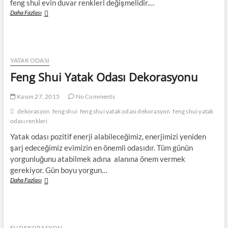
feng shui evin duvar renkleri değişmelidir.…
Feng
Daha Fazlası
Shuiye
Göre
Evin
Duvar
Renkleri
YATAK ODASI
Nasıl
Feng Shui Yatak Odası Dekorasyonu
Olmalı?
Kasım 27, 2015
No Comments
dekorasyon
feng shui
feng shui yatak odası dekorasyon
feng shui yatak
odası renkleri
Yatak odası pozitif enerji alabileceğimiz, enerjimizi yeniden
şarj edeceğimiz evimizin en önemli odasıdır. Tüm günün
yorgunluğunu atabilmek adına alanına önem vermek
gerekiyor. Gün boyu yorgun…
Feng
Daha Fazlası
Shui
Yatak
Odası
Dekorasyonu
EV DEKORASYON