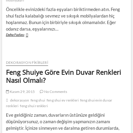
mobilyaları
Öncelikle evinizdeki fazla eşyaları biriktirmeden atın. Feng
shui fazla kalabalığı sevmez ve sıkışık mobilyalardan hiç
hoşlanmaz. Bunun için birbiriyle sıkışık olmamalıdır. Eğer
odanız darsa, eşyalarınızı…
Feng
Daha Fazlası
Shuiye
Göre
Mobilya
Yerleşimi
Nasıl
DEKORASYON FİKİRLERİ
Olmalı?
Feng Shuiye Göre Evin Duvar Renkleri
Nasıl Olmalı?
Kasım 29, 2015
No Comments
dekorasyon
feng shui
feng shui ev renkleri
feng shui evin duvar
renkleri
feng shui renkleri
Eve geldiğiniz zaman, duvarların üstünüze geldiğini
düşünüyorsunuz, o zaman değişim yapmanızın zamanı
gelmiştir. İçinize sinmeyen ve daralma getiren durumlarda,