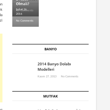
Olmalı?
2016
ân
ek
Şubat 26,
No Comments
2016
da
zi
No Comments
BANYO
2014 Banyo Dolabı
Modelleri
Kasım 27, 2013
No Comments
MUTFAK
az