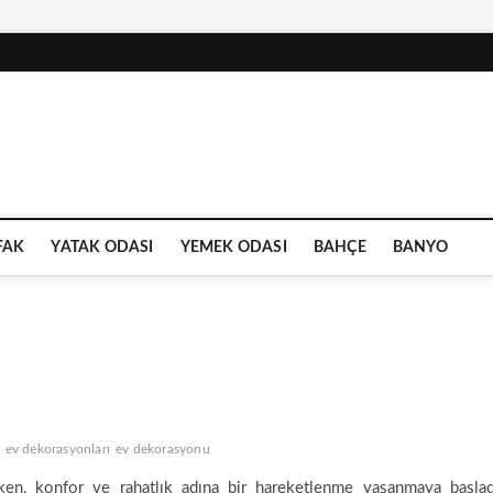
FAK
YATAK ODASI
YEMEK ODASI
BAHÇE
BANYO
ev dekorasyonları
ev dekorasyonu
rken, konfor ve rahatlık adına bir hareketlenme yaşanmaya başlad