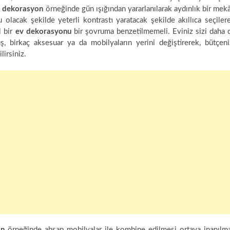
k
dekorasyon
örneğinde gün ışığından yararlanılarak aydınlık bir mek
olacak şekilde yeterli kontrastı yaratacak şekilde akıllıca seçiler
l bir
ev dekorasyonu
bir şovruma benzetilmemeli. Eviniz sizi daha 
ş, birkaç aksesuar ya da mobilyaların yerini değiştirerek, bütçeni
lirsiniz.
on
örneğinde ahşap mobilyalar ile kombine edilmesi ortaya inanılm