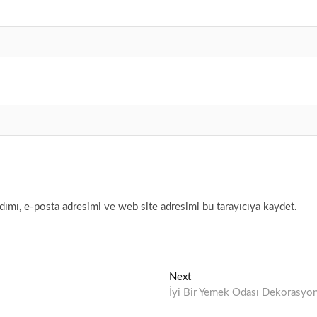
ımı, e-posta adresimi ve web site adresimi bu tarayıcıya kaydet.
Next
N
İyi Bir Yemek Odası Dekorasyo
e
x