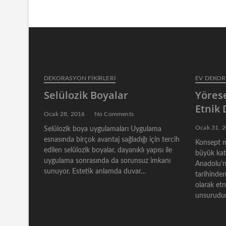
z
v
i
ı
o
d
u
s
o
p
l
o
DEKORASYON FİKİRLERİ
EV DEKO
a
s
Selülozik Boyalar
Yörese
t
ş
:
Etnik
ı
Ocak 28, 2016
No Comments
Ocak 31, 
Selülozik boya uygulamaları Uygulama
m
esnasında birçok avantaj sağladığı için tercih
Konsept m
ı
edilen selülozik boyalar, dayanıklı yapısı ile
büyük katk
uygulama sonrasında da sorunsuz imkanı
Anadolu’n
sunuyor. Estetik anlamda duvar…
tarihinden
olarak et
unsurudur