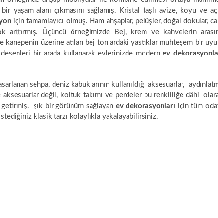
 bir yaşam alanı çıkmasını sağlamış. Kristal taşlı avize, koyu ve aç
yon
için tamamlayıcı olmuş. Ham ahşaplar, pelüşler, doğal dokular, c
çok arttırmış. Üçüncü örneğimizde Bej, krem ve kahvelerin arası
e kanepenin üzerine atılan bej tonlardaki yastıklar muhteşem bir uy
e desenleri bir arada kullanarak evlerinizde modern
ev dekorasyonla
asarlanan sehpa, deniz kabuklarının kullanıldığı aksesuarlar, aydınlat
 aksesuarlar değil, koltuk takımı ve perdeler bu renkliliğe dâhil olar
 getirmiş. şık bir görünüm sağlayan
ev dekorasyonları
için tüm oda
tediğiniz klasik tarzı kolaylıkla yakalayabilirsiniz.