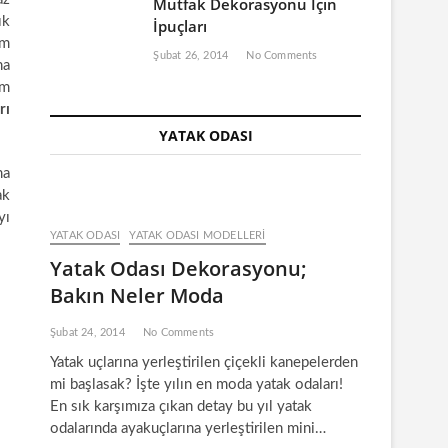
Mutfak Dekorasyonu İçin
ık
İpuçları
am
Şubat 26, 2014
No Comments
na
um
rı
YATAK ODASI
ma
ak
yı
YATAK ODASI
YATAK ODASI MODELLERI
Yatak Odası Dekorasyonu;
Bakın Neler Moda
Şubat 24, 2014
No Comments
Yatak uçlarına yerleştirilen çiçekli kanepelerden
mi başlasak? İşte yılın en moda yatak odaları!
En sık karşımıza çıkan detay bu yıl yatak
odalarında ayakuçlarına yerleştirilen mini…