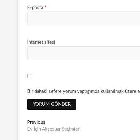
E-posta
*
İnternet sitesi
Bir dahaki sefere yorum yaptığımda kullanılmak üzere ad
Y
Previous
P
Ev İçin Aksesuar Seçimleri
r
a
e