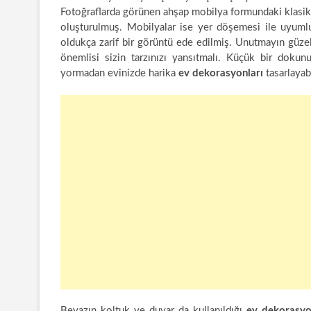
Fotoğraflarda görünen ahşap mobilya formundaki klasi
oluşturulmuş. Mobilyalar ise yer döşemesi ile uyumlu 
oldukça zarif bir görüntü ede edilmiş. Unutmayın güze
önemlisi sizin tarzınızı yansıtmalı. Küçük bir dokunu
yormadan evinizde harika
ev dekorasyonları
tasarlayabi
Beyazın koltuk ve duvar da kullanıldığı
ev dekorasy