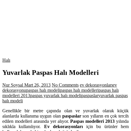
Halı
Yuvarlak Paspas Halı Modelleri
Nur Soysal
Mart 26, 2013
No Comments
ev dekorasyonları
ev
dekorasyonu
paspas halı modeli
paspas halı modelleri
paspas halı
modelleri 2013
paspas yuvarlak halı modeli
paspaslar
yuvarlak paspas
halı modeli
Genellikle bir metre çapında olan ve yuvarlak olarak küçük
alanlarda kullanıma uygun olan
paspaslar
son yılların en çok tercih
edilen modelleri arasında yer alıyor.
Paspas modelleri 2013
yılında
sıklıkla kullanılıyor.
Ev dekorasyonları
için bu ürünler hem