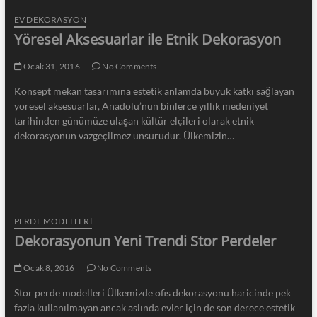
EV DEKORASYON
Yöresel Aksesuarlar ile Etnik Dekorasyon
Ocak 31, 2016
No Comments
Konsept mekan tasarımına estetik anlamda büyük katkı sağlayan
yöresel aksesuarlar, Anadolu’nun binlerce yıllık medeniyet
tarihinden günümüze ulaşan kültür elçileri olarak etnik
dekorasyonun vazgeçilmez unsurudur. Ülkemizin…
PERDE MODELLERI
Dekorasyonun Yeni Trendi Stor Perdeler
Ocak 8, 2016
No Comments
Stor perde modelleri Ülkemizde ofis dekorasyonu haricinde pek
fazla kullanılmayan ancak aslında evler için de son derece estetik