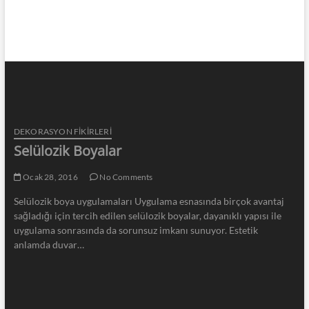
DEKORASYON FİKİRLERİ
Selülozik Boyalar
Ocak 28, 2016
No Comments
Selülozik boya uygulamaları Uygulama esnasında birçok avantaj
sağladığı için tercih edilen selülozik boyalar, dayanıklı yapısı ile
uygulama sonrasında da sorunsuz imkanı sunuyor. Estetik
anlamda duvar…