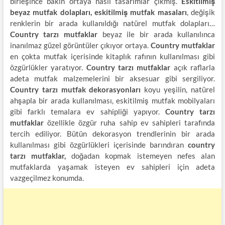
birleşince bakın ortaya nasıl tasarımlar çıkmış.
Eskitilmiş
beyaz mutfak dolapları, eskitilmiş mutfak masaları
, değişik
renklerin bir arada kullanıldığı natürel mutfak dolapları…
Country tarzı mutfaklar
beyaz ile bir arada kullanılınca
inanılmaz güzel görüntüler çıkıyor ortaya.
Country mutfaklar
en çokta mutfak içerisinde kitaplık rafının kullanılması gibi
özgürlükler yaratıyor.
Country tarzı mutfaklar
açık raflarla
adeta mutfak malzemelerini bir aksesuar gibi sergiliyor.
Country tarzı mutfak dekorasyonları
koyu yeşilin, natürel
ahşapla bir arada kullanılması, eskitilmiş mutfak mobilyaları
gibi farklı temalara ev sahipliği yapıyor.
Country tarzı
mutfaklar
özellikle özgür ruha sahip ev sahipleri tarafında
tercih ediliyor. Bütün dekorasyon trendlerinin bir arada
kullanılması gibi özgürlükleri içerisinde barındıran
country
tarzı mutfaklar,
doğadan kopmak istemeyen nefes alan
mutfaklarda yaşamak isteyen ev sahipleri için adeta
vazgeçilmez konumda.