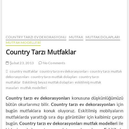
COUNTRY TARZI EV DEKORASYONU
MUTFAK
MUTFAK DOLAPLARI
MUTFAK MODELLERI
Country Tarzı Mutfaklar
Şubat 23, 2013
No Comments
country mutfaklar
country tarzı ev dekorasyonları
country tarzı mutfak
dekorasyonları
country tarzı mutfak dolapları
country tarzı
mutfaklar
Eskitilmiş beyaz mutfak dolapları
eskitilmiş mutfak
masaları
mutfak modelleri
Country tarzı ev dekorasyonları
konusuna düşkünlüğümüzü
bütün okurlarımız bilir.
Country tarzı ev dekorasyonları
için
bugün mutfaklara konuk oluyoruz. Eskitilmiş mobilyaların
mutfaklarda yarattığı sıra dışı görüntüler için kalbimiz çarptı
bugün.
Country tarzı ev dekorasyonları mutfak modelleri
ile