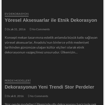
EV DEKORASYON
Yöresel Aksesuarlar ile Etnik Dekorasyon
Ocak 31, 2016
No Comments
Konsept mekan tasarımına estetik anlamda büyük katkı sağlayan
yöresel aksesuarlar, Anadolu’nun binlerce yıllık medeniyet
tarihinden günümüze ulaşan kültür elçileri olarak etnik
dekorasyonun vazgeçilmez unsurudur. Ülkemizin…
PERDE MODELLERI
Dekorasyonun Yeni Trendi Stor Perdeler
Ocak 8, 2016
No Comments
Stor perde modelleri Ülkemizde ofis dekorasyonu haricinde pek