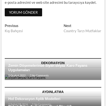
e-posta adresimi ve web site adresimi bu tarayıcıya kaydet.
Yazı
Previous
Next
Previous
Next
post:
post:
Kış Bahçesi
Country Tarzı Mutfaklar
dolaşımı
DEKORASYON
Zemin Döşemelerinde Siyah Beyaz Karo Fayans
Uygulamaları
Ocak 4, 2022
No Comments
AYDINLATMA
Hol Dekorasyon Aplik Modelleri
Şubat 28, 2016
No Comments