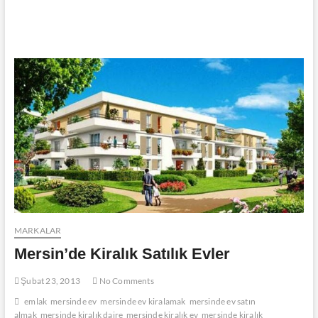
MARKALAR
Mersin’de Kiralık Satılık Evler
Şubat 23, 2013
No Comments
emlak
mersinde ev
mersinde ev kiralamak
mersinde ev satın
almak
mersinde kiralık daire
mersinde kiralık ev
mersinde kiralık