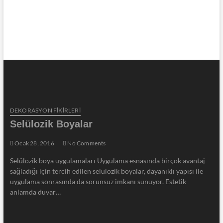
DEKORASYON FİKİRLERİ
Selülozik Boyalar
Ocak 28, 2016
No Comments
Selülozik boya uygulamaları Uygulama esnasında birçok avantaj
sağladığı için tercih edilen selülozik boyalar, dayanıklı yapısı ile
uygulama sonrasında da sorunsuz imkanı sunuyor. Estetik
anlamda duvar…