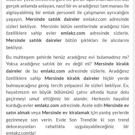
gerçek anlamda anlayan, nasıl bir ev aradığınızı tam manası ile
algılayabilmiş bir emlak personeli ile çalışmanın ayrıcalığını
yaşayın.
emlakz.com adresinde
Mersinde satılık daireler
sizleri bekliyor. Mersinin bütün semtlerinde aradığınız tüm
özelliklere sahip evler
adresinde sizlerle.
emlakz.com
bütün şıklıkları ile alıcılarını
Mersinde satılık daireler
bekliyor.
Bu muhteşem şehirde henüz aradığınız evi bulamadınız mı?
Yoksa aradığınız satılık bir ev değil mi?
Mersinde kiralık
de bu
adresinde sizlerle. Aradığınız
daireler
emlakz.com
özelliklere sahip
hiçbir yerde
Mersinde
kiralık daireler
bulmayacağınız geniş tercih yelpazesi ile sizleri bekliyor. Ev,
hayatımızın en büyük bölümünü çatısı altında huzur dolu
geçirmeyi umut ettiğimiz bir alandır. Herkesin hayalini
kurduğu evler
adresinde. Acele edin
emlakz.com
Mersinde ev
veya
için yanlış yerlerde
satın almak
Mersinde ev kiralamak
gezinmeye son verin. Evde Son Trend’de ki son trend
dekorasyonları rahatlıkla uygulayabileceğiniz bir
emlakz.com’da!