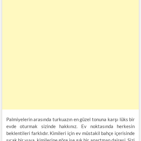
Palmiyelerin arasında turkuazın en güzel tonuna karşı lüks bir
evde oturmak sizinde hakkınız. Ev noktasında herkesin
beklentileri farklıdır. Kimileri için ev müstakil bahçe içerisinde
sıcak bir yuva, kimilerine göre ise şık bir apartman dairesi. Sizi