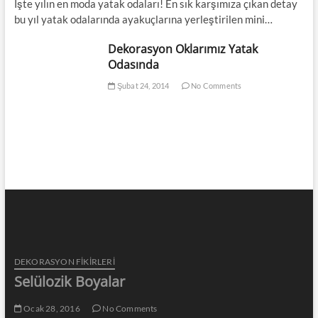
İşte yılın en moda yatak odaları! En sık karşımıza çıkan detay
bu yıl yatak odalarında ayakuçlarına yerleştirilen mini…
Dekorasyon Oklarımız Yatak
Odasında
Şubat 24, 2014
No Comments
DEKORASYON FİKİRLERİ
Selülozik Boyalar
Ocak 28, 2016
No Comments