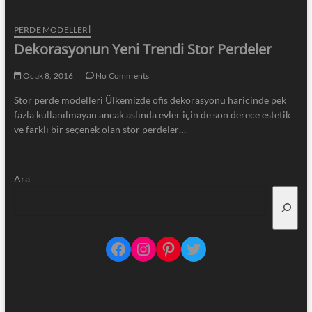
PERDE MODELLERI
Dekorasyonun Yeni Trendi Stor Perdeler
Ocak 8, 2016
No Comments
Stor perde modelleri Ülkemizde ofis dekorasyonu haricinde pek
fazla kullanılmayan ancak aslında evler için de son derece estetik
ve farklı bir seçenek olan stor perdeler…
Ara
Facebook
Instagram
Pinterest
Twitter