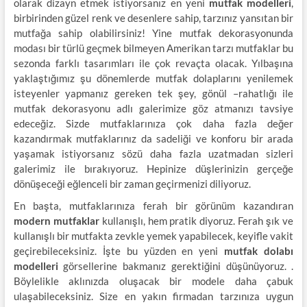
olarak dizayn etmek istiyorsanız en yeni
mutfak modelleri
,
birbirinden güzel renk ve desenlere sahip, tarzınız yansıtan bir
mutfağa sahip olabilirsiniz! Yine mutfak dekorasyonunda
modası bir türlü geçmek bilmeyen Amerikan tarzı mutfaklar bu
sezonda farklı tasarımları ile çok revaçta olacak. Yılbaşına
yaklaştığımız şu dönemlerde mutfak dolaplarını yenilemek
isteyenler yapmanız gereken tek şey, gönül –rahatlığı ile
mutfak dekorasyonu adlı galerimize göz atmanızı tavsiye
edeceğiz. Sizde mutfaklarınıza çok daha fazla değer
kazandırmak mutfaklarınız da sadeliği ve konforu bir arada
yaşamak istiyorsanız sözü daha fazla uzatmadan sizleri
galerimiz ile bırakıyoruz. Hepinize düşlerinizin gerçeğe
dönüşeceği eğlenceli bir zaman geçirmenizi diliyoruz.
En başta, mutfaklarınıza ferah bir görünüm kazandıran
modern mutfaklar
kullanışlı, hem pratik diyoruz. Ferah şık ve
kullanışlı bir mutfakta zevkle yemek yapabilecek, keyifle vakit
geçirebileceksiniz. İşte bu yüzden en yeni
mutfak dolabı
modelleri
görsellerine bakmanız gerektiğini düşünüyoruz. .
Böylelikle aklınızda oluşacak bir modele daha çabuk
ulaşabileceksiniz. Size en yakın firmadan tarzınıza uygun