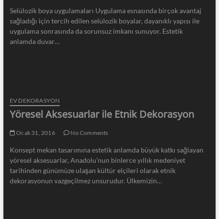
Selülozik boya uygulamaları Uygulama esnasında birçok avantaj
sağladığı için tercih edilen selülozik boyalar, dayanıklı yapısı ile
uygulama sonrasında da sorunsuz imkanı sunuyor. Estetik
anlamda duvar…
EV DEKORASYON
Yöresel Aksesuarlar ile Etnik Dekorasyon
Ocak 31, 2016
No Comments
Konsept mekan tasarımına estetik anlamda büyük katkı sağlayan
yöresel aksesuarlar, Anadolu’nun binlerce yıllık medeniyet
tarihinden günümüze ulaşan kültür elçileri olarak etnik
dekorasyonun vazgeçilmez unsurudur. Ülkemizin…