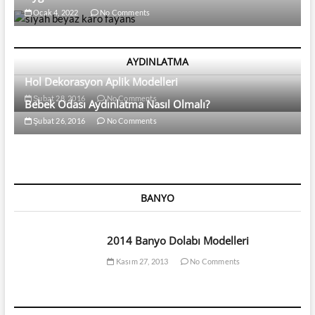
Ocak 4, 2022
No Comments
AYDINLATMA
Hol Dekorasyon Aplik Modelleri
Şubat 28, 2016
No Comments
Bebek Odası Aydınlatma Nasıl Olmalı?
Şubat 26, 2016
No Comments
BANYO
2014 Banyo Dolabı Modelleri
Kasım 27, 2013
No Comments