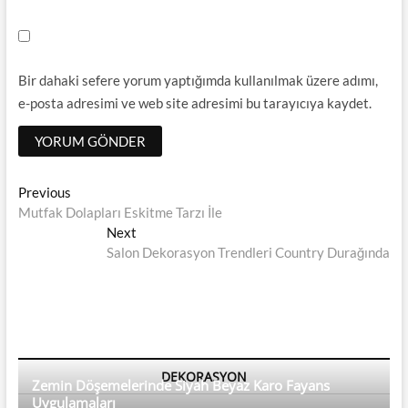
Bir dahaki sefere yorum yaptığımda kullanılmak üzere adımı,
e-posta adresimi ve web site adresimi bu tarayıcıya kaydet.
Yazı
Previous
Previous
post:
Mutfak Dolapları Eskitme Tarzı İle
dolaşımı
Next
Next
post:
Salon Dekorasyon Trendleri Country Durağında
DEKORASYON
Zemin Döşemelerinde Siyah Beyaz Karo Fayans
Uygulamaları