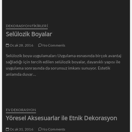
DEKORASYON FİKİRLERİ
Selülozik Boyalar
Ocak 28, 2016
No Comments
Selülozik boya uygulamaları Uygulama esnasında birçok avantaj
sağladığı için tercih edilen selülozik boyalar, dayanıklı yapısı ile
uygulama sonrasında da sorunsuz imkanı sunuyor. Estetik
anlamda duvar…
EV DEKORASYON
Yöresel Aksesuarlar ile Etnik Dekorasyon
Ocak 31, 2016
No Comments