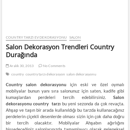
COUNTRY TARZI EV DEKORASYONU
SALON
Salon Dekorasyon Trendleri Country
Durağında
Aralık 30, 2013
No Comments
country
country tarzı dekorasyon
salon dekorasyonu
Country salon dekorasyonu
için eski ve özel oymalı
mobilyalar bunun yanı sıra salonunuz için saten, kadife gibi
kumaşlardan perdeleri tercih edebilirsiniz.
Salon
dekorasyonu country tarzı
bu yeni sezonda da çok revaçta.
Ahşap ve taşın bir arada kullanıldığı bu tarzda kullanacağınız
perdelerin çiçekli desenlerde olması sizin için çok daha doğru
bir tercih olacaktır. Mobilyalar Ahşabın ağırlığını
hissedeceğiniz salonlarınızda tamamlayıcı olarak geleneksel