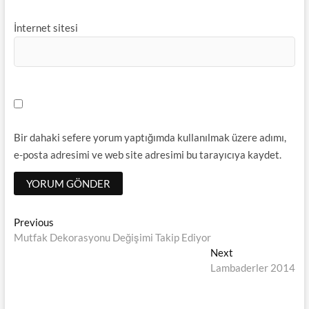
İnternet sitesi
Bir dahaki sefere yorum yaptığımda kullanılmak üzere adımı,
e-posta adresimi ve web site adresimi bu tarayıcıya kaydet.
Yazı
Previous
Previous
post:
Mutfak Dekorasyonu Değişimi Takip Ediyor
dolaşımı
Next
Next
post:
Lambaderler 2014