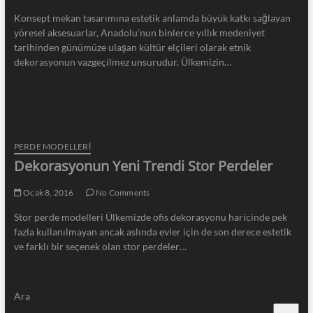
Konsept mekan tasarımına estetik anlamda büyük katkı sağlayan
yöresel aksesuarlar, Anadolu’nun binlerce yıllık medeniyet
tarihinden günümüze ulaşan kültür elçileri olarak etnik
dekorasyonun vazgeçilmez unsurudur. Ülkemizin…
PERDE MODELLERI
Dekorasyonun Yeni Trendi Stor Perdeler
Ocak 8, 2016
No Comments
Stor perde modelleri Ülkemizde ofis dekorasyonu haricinde pek
fazla kullanılmayan ancak aslında evler için de son derece estetik
ve farklı bir seçenek olan stor perdeler…
Ara