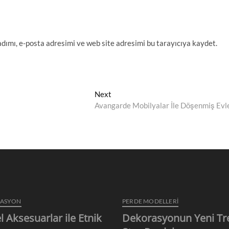
dımı, e-posta adresimi ve web site adresimi bu tarayıcıya kaydet.
Next
Next
post:
Avangarde Mobilyalar İle Döşenmiş Evl
RASYON
PERDE MODELLERI
l Aksesuarlar ile Etnik
Dekorasyonun Yeni Tr