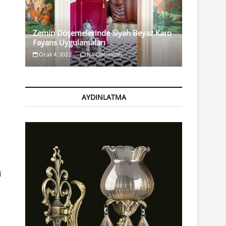
Zemin Döşemelerinde Siyah Beyaz Karo
Fayans Uygulamaları
Ocak 4, 2022
No Comments
AYDINLATMA
i