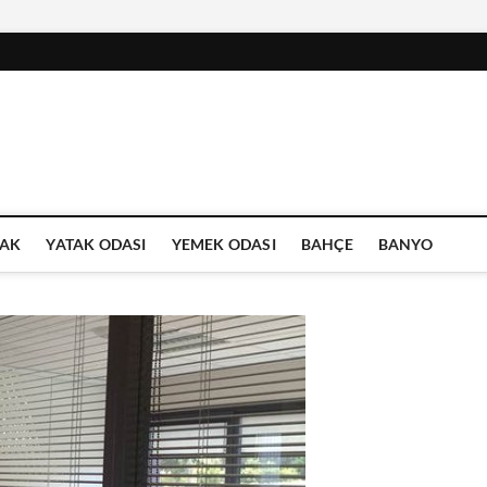
AK
YATAK ODASI
YEMEK ODASI
BAHÇE
BANYO