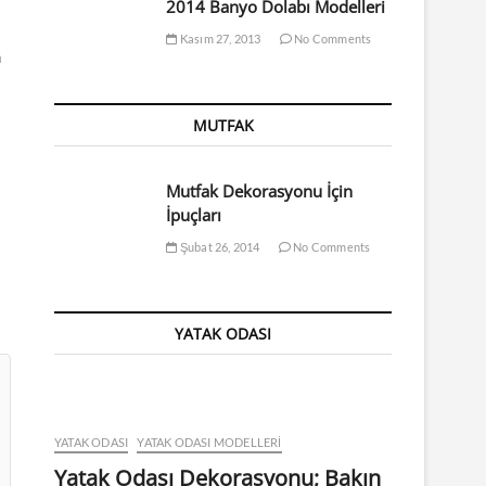
2014 Banyo Dolabı Modelleri
Kasım 27, 2013
No Comments
n
MUTFAK
Mutfak Dekorasyonu İçin
İpuçları
Şubat 26, 2014
No Comments
YATAK ODASI
YATAK ODASI
YATAK ODASI MODELLERI
Yatak Odası Dekorasyonu; Bakın