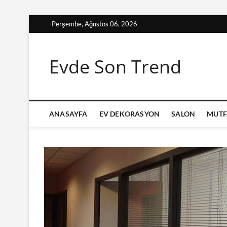
Skip
Perşembe, Ağustos 06, 2026
to
content
Evde Son Trend
ANASAYFA
EV DEKORASYON
SALON
MUTF