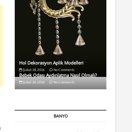
Hol Dekorasyon Aplik Modelleri
Şubat 28, 2016
No Comments
Bebek Odası Aydınlatma Nasıl Olmalı?
Şubat 26, 2016
No Comments
BANYO
ı