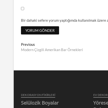
Bir dahaki sefere yorum yaptığımda kullanılmak üzere a
Yazı
Previous
Previous
post:
Modern Çizgili Amerikan Bar Örnekleri
dolaşımı
DEKORASYON FİKİRLERİ
EV DEKO
Selülozik Boyalar
Yörese