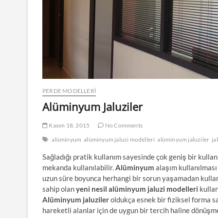
PERDE MODELLERI
Alüminyum Jaluziler
Kasım 18, 2015
No Comments
alüminyum
alüminyum jaluzi modelleri
alüminyum jaluziler
ja
Sağladığı pratik kullanım sayesinde çok geniş bir kull
mekanda kullanılabilir.
Alüminyum
alaşım kullanılması 
uzun süre boyunca herhangi bir sorun yaşamadan kull
sahip olan
yeni nesil alüminyum jaluzi modelleri
kullan
Alüminyum jaluziler
oldukça esnek bir fiziksel forma
hareketli alanlar için de uygun bir tercih haline dönüşm