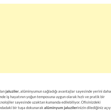
olan
jaluziler
, alüminyumun sağladığı avantajlar sayesinde yerini daha
inde iş hayatının yoğun temposuna uygun olarak hızlı ve pratik bir
eknolojiler sayesinde uzaktan kumanda edilebiliyor. Ofisinizdeki
dadaki bir tuşa dokunarak
alüminyum jaluziler
inizin dilediğiniz açıy