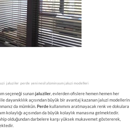
luzi
jaluziler
perde
yeni nesil alüminyum jaluzi modelleri
anım seçeneği sunan
jaluziler
, evlerden ofislere hemen hemen her
ile dayanıklılık açısından büyük bir avantaj kazanan jaluzi modellerin
anmanız da mümkün.
Perde
kullanımını aratmayacak renk ve dokulara
ım kolaylığı açısından da büyük kolaylık manasına gelmektedir.
 sahip olduğundan darbelere karşı yüksek mukavemet göstererek,
ektedir.