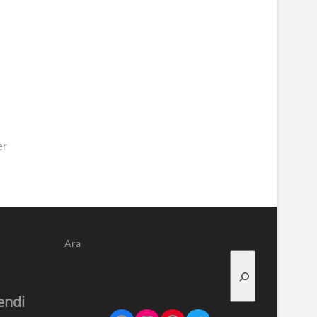
er
Ara
endi