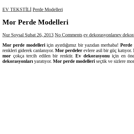
EV TEKSTİLİ
Perde Modelleri
Mor Perde Modelleri
Nur Soysal
Şubat 26, 2013
No Comments
ev dekorasyonları
ev deko
Mor perde modelleri
için ayırdığımız bir yazıdan merhaba!
Perde 
renkleri giderek canlanıyor.
Mor perdeler
evlere asil bir güç katıyor.
mor
çokça tercih edilen bir renktir.
Ev dekorasyonu
için en öne
dekorasyonları
yaratıyor.
Mor perde modelleri
seçtik ve sizlere mor