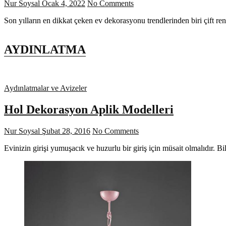
Nur Soysal
Ocak 4, 2022
No Comments
Son yılların en dikkat çeken ev dekorasyonu trendlerinden biri çift re
AYDINLATMA
Aydınlatmalar ve Avizeler
Hol Dekorasyon Aplik Modelleri
Nur Soysal
Şubat 28, 2016
No Comments
Evinizin girişi yumuşacık ve huzurlu bir giriş için müsait olmalıdır. B