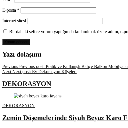
E-posta
*
İnternet sitesi
Bir dahaki sefere yorum yaptığımda kullanılmak üzere adımı, e-pos
Yazı dolaşımı
Previous
Previous post:
Pratik ve Kullanışlı Bahçe Balkon Mobilyalar
Next
Next post:
Ev Dekorasyon Köşeleri
DEKORASYON
DEKORASYON
Zemin Döşemelerinde Siyah Beyaz Karo F