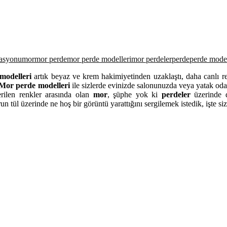
rasyonu
mor
mor perde
mor perde modelleri
mor perdeler
perde
perde model
modelleri
artık beyaz ve krem hakimiyetinden uzaklaştı, daha canlı ren
Mor perde modelleri
ile sizlerde evinizde salonunuzda veya yatak oda
rilen renkler arasında olan
mor
, şüphe yok ki
perdeler
üzerinde 
un tül üzerinde ne hoş bir görüntü yarattığını sergilemek istedik, işte si