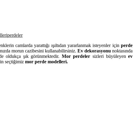
leri
perdeler
klerin camlarda yarattığı ışıltıdan yararlanmak isteyenler için
perde
nızda morun cazibesini kullanabilirsiniz.
Ev dekorasyonu
noktasında
de oldukça şık görünmektedir.
Mor perdeler
sizleri büyüleyen
ev
zin seçtiğimiz
mor perde modelleri.