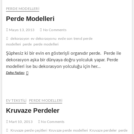
PERDE MODELLERI
Perde Modelleri
Mayıs 13, 2013
No Comments
dekorasyon
ev dekorasyonu
evde son trend perde
modelleri
perde
perde modelleri
Şüphesiz ki bir evin en gösterişli organıdır perde. Perde ile
dekorasyon aşka bir dünyaya doğru yolculuk yapar. Perde
modelleri ise bu dekorasyon yolculuğu için her…
Perde
Daha Fazlası
Modelleri
EV TEKSTİLİ
PERDE MODELLERI
Kruvaze Perdeler
Mart 10, 2013
No Comments
Kruvaze perde çeşitleri
Kruvaze perde modelleri
Kruvaze perdeler
perde