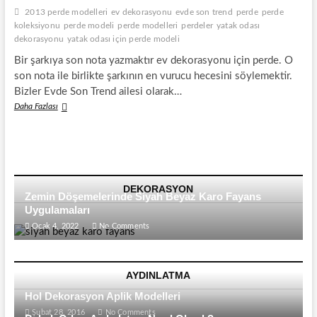
2013 perde modelleri
ev dekorasyonu
evde son trend
perde
perde
koleksiyonu
perde modeli
perde modelleri
perdeler
yatak odası
dekorasyonu
yatak odası için perde modeli
Bir şarkıya son nota yazmaktır ev dekorasyonu için perde. O
son nota ile birlikte şarkının en vurucu hecesini söylemektir.
Bizler Evde Son Trend ailesi olarak…
Eviniz
Daha Fazlası
İçin
2013
Perde
Modelleri
DEKORASYON
Zemin Döşemelerinde Siyah Beyaz Karo Fayans
Uygulamaları
Ocak 4, 2022
No Comments
AYDINLATMA
Hol Dekorasyon Aplik Modelleri
Şubat 28, 2016
No Comments