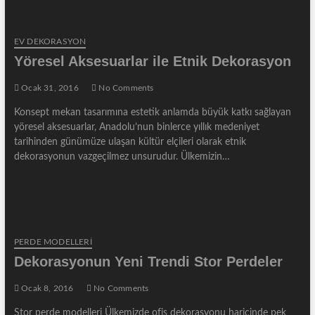
EV DEKORASYON
Yöresel Aksesuarlar ile Etnik Dekorasyon
Ocak 31, 2016
No Comments
Konsept mekan tasarımına estetik anlamda büyük katkı sağlayan
yöresel aksesuarlar, Anadolu’nun binlerce yıllık medeniyet
tarihinden günümüze ulaşan kültür elçileri olarak etnik
dekorasyonun vazgeçilmez unsurudur. Ülkemizin…
PERDE MODELLERI
Dekorasyonun Yeni Trendi Stor Perdeler
Ocak 8, 2016
No Comments
Stor perde modelleri Ülkemizde ofis dekorasyonu haricinde pek