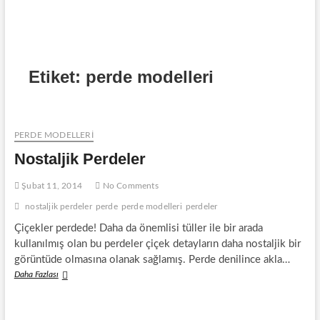
Etiket:
perde modelleri
PERDE MODELLERI
Nostaljik Perdeler
Şubat 11, 2014
No Comments
nostaljik perdeler
perde
perde modelleri
perdeler
Çiçekler perdede! Daha da önemlisi tüller ile bir arada
kullanılmış olan bu perdeler çiçek detayların daha nostaljik bir
görüntüde olmasına olanak sağlamış. Perde denilince akla…
Nostaljik
Daha Fazlası
Perdeler