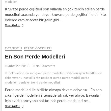
modelleri
Kruvaze perde çeşitleri son yıllarda en çok tercih edilen perde
modelleri arasında yer alıyor kruvaze perde çeşitleri ile birlikte
evlerde camlar adeta bir gelin gibi…
Kruvaze
Daha Fazlası
Perdeler
EV TEKSTİLİ
PERDE MODELLERI
En Son Perde Modelleri
Şubat 27, 2013
No Comments
dekorasyon
en son çıkan perde modelleri
ev dekorasyon trendleri
ev
dekorasyonu
nostaljik fon perdeler
perde
perde modeli
perde
modelleri
perdeler
trend perde modelleri
Perde modelleri ile birlikte olmaya devam ediyoruz. En son
çıkan perde modelleri sitemizde sık sık yer alıyor. Bayanlar
için ev dekorasyonu noktasında perde modelleri ne…
En
Daha Fazlası
Son