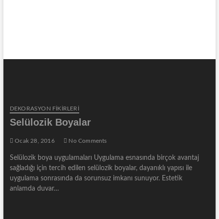
DEKORASYON FİKİRLERİ
Selülozik Boyalar
Ocak 28, 2016
No Comments
Selülozik boya uygulamaları Uygulama esnasında birçok avantaj
sağladığı için tercih edilen selülozik boyalar, dayanıklı yapısı ile
uygulama sonrasında da sorunsuz imkanı sunuyor. Estetik
anlamda duvar…