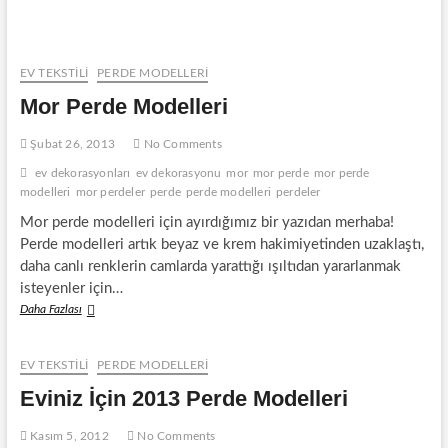
Perde
Modelleri
EV TEKSTİLİ
PERDE MODELLERI
Mor Perde Modelleri
Şubat 26, 2013
No Comments
ev dekorasyonları
ev dekorasyonu
mor
mor perde
mor perde
modelleri
mor perdeler
perde
perde modelleri
perdeler
Mor perde modelleri için ayırdığımız bir yazıdan merhaba!
Perde modelleri artık beyaz ve krem hakimiyetinden uzaklaştı,
daha canlı renklerin camlarda yarattığı ışıltıdan yararlanmak
isteyenler için…
Mor
Daha Fazlası
Perde
Modelleri
EV TEKSTİLİ
PERDE MODELLERI
Eviniz İçin 2013 Perde Modelleri
Kasım 5, 2012
No Comments