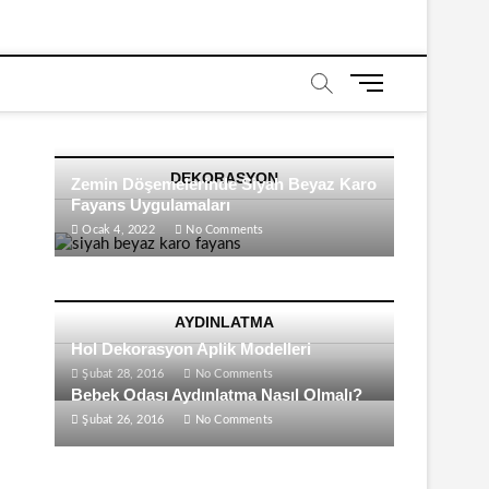
M
e
n
u
DEKORASYON
B
Zemin Döşemelerinde Siyah Beyaz Karo
u
Fayans Uygulamaları
t
Ocak 4, 2022
No Comments
t
o
n
AYDINLATMA
Hol Dekorasyon Aplik Modelleri
Şubat 28, 2016
No Comments
Bebek Odası Aydınlatma Nasıl Olmalı?
Şubat 26, 2016
No Comments