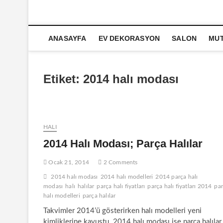
ANASAYFA
EV DEKORASYON
SALON
MU
Etiket:
2014 halı modası
HALI
2014 Halı Modası; Parça Halılar
Ocak 21, 2014
2 Comments
2014 halı modası
2014 halı modelleri
2014 parça halı
modası
halı
halılar
parça halı fiyatları
parça halı fiyatları 2014
pa
halı modelleri
parça halılar
Takvimler 2014’ü gösterirken halı modelleri yeni
kimliklerine kavuştu. 2014 halı modası ise parça halılar 