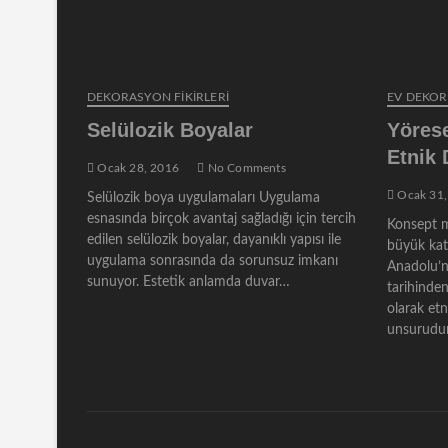
DEKORASYON FİKİRLERİ
EV DEKO
Selülozik Boyalar
Yörese
Etnik
Ocak 28, 2016
No Comments
Ocak 31,
Selülozik boya uygulamaları Uygulama
esnasında birçok avantaj sağladığı için tercih
Konsept m
edilen selülozik boyalar, dayanıklı yapısı ile
büyük katk
uygulama sonrasında da sorunsuz imkanı
Anadolu’n
sunuyor. Estetik anlamda duvar…
tarihinden
olarak et
unsurudur