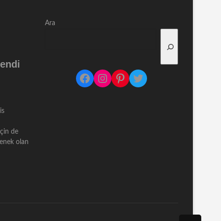
Ara
endi
Facebook
Instagram
Pinterest
Twitter
is
için de
çenek olan