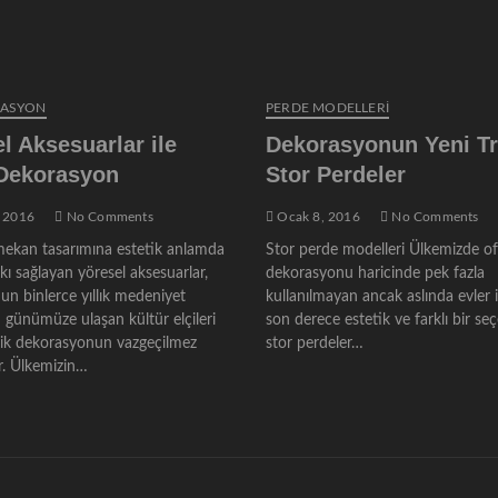
RASYON
PERDE MODELLERI
l Aksesuarlar ile
Dekorasyonun Yeni Tr
 Dekorasyon
Stor Perdeler
 2016
No Comments
Ocak 8, 2016
No Comments
ekan tasarımına estetik anlamda
Stor perde modelleri Ülkemizde of
ı sağlayan yöresel aksesuarlar,
dekorasyonu haricinde pek fazla
un binlerce yıllık medeniyet
kullanılmayan ancak aslında evler 
 günümüze ulaşan kültür elçileri
son derece estetik ve farklı bir se
nik dekorasyonun vazgeçilmez
stor perdeler…
. Ülkemizin…