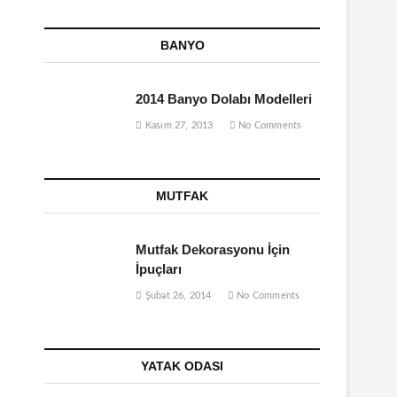
BANYO
2014 Banyo Dolabı Modelleri
Kasım 27, 2013
No Comments
MUTFAK
Mutfak Dekorasyonu İçin
İpuçları
Şubat 26, 2014
No Comments
YATAK ODASI