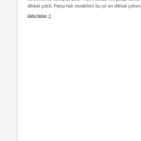
dikkat çekti. Parça halı modelleri bu yıl en dikkat çeke
2014
Daha Fazlası
Halı
Modası;
Parça
Halılar