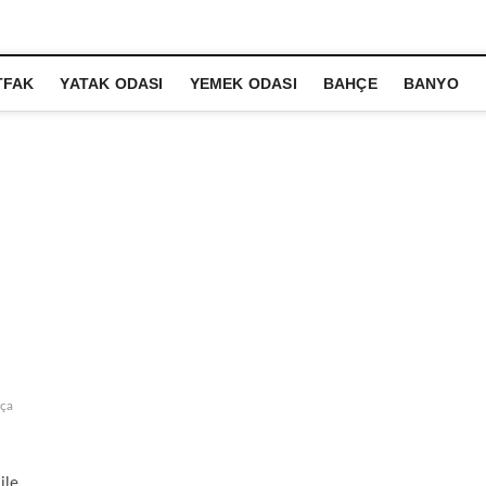
TFAK
YATAK ODASI
YEMEK ODASI
BAHÇE
BANYO
rça
ile