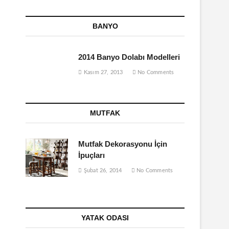
BANYO
2014 Banyo Dolabı Modelleri
Kasım 27, 2013
No Comments
MUTFAK
Mutfak Dekorasyonu İçin
İpuçları
Şubat 26, 2014
No Comments
YATAK ODASI