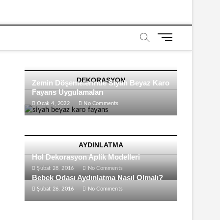
M
e
n
u
DEKORASYON
B
Zemin Döşemelerinde Siyah Beyaz Karo
u
Fayans Uygulamaları
t
Ocak 4, 2022
No Comments
t
o
n
AYDINLATMA
Hol Dekorasyon Aplik Modelleri
Şubat 28, 2016
No Comments
Bebek Odası Aydınlatma Nasıl Olmalı?
Şubat 26, 2016
No Comments