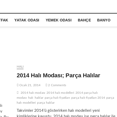
TFAK
YATAK ODASI
YEMEK ODASI
BAHÇE
BANYO
HALI
2014 Halı Modası; Parça Halılar
Ocak 21, 2014
2 Comments
2014 halı modası
2014 halı modelleri
2014 parça halı
modası
halı
halılar
parça halı fiyatları
parça halı fiyatları 2014
parça
halı modelleri
parça halılar
lı
Takvimler 2014’ü gösterirken halı modelleri yeni
ev
kimliklerine kavuştu. 2014 halı modası ise parça halılar ile