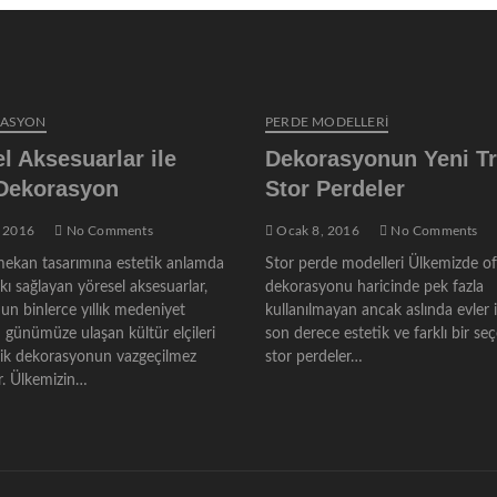
RASYON
PERDE MODELLERI
l Aksesuarlar ile
Dekorasyonun Yeni Tr
 Dekorasyon
Stor Perdeler
 2016
No Comments
Ocak 8, 2016
No Comments
ekan tasarımına estetik anlamda
Stor perde modelleri Ülkemizde of
ı sağlayan yöresel aksesuarlar,
dekorasyonu haricinde pek fazla
un binlerce yıllık medeniyet
kullanılmayan ancak aslında evler 
 günümüze ulaşan kültür elçileri
son derece estetik ve farklı bir se
nik dekorasyonun vazgeçilmez
stor perdeler…
. Ülkemizin…