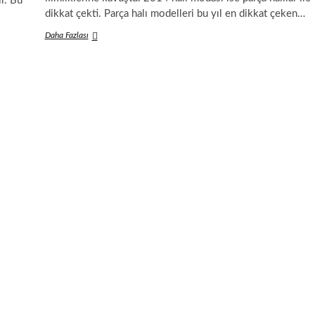
r. Bu
dikkat çekti. Parça halı modelleri bu yıl en dikkat çeken…
2014
Daha Fazlası
Halı
Modası;
Parça
Halılar