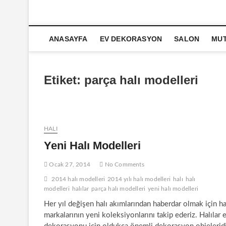
ANASAYFA
EV DEKORASYON
SALON
MU
Etiket:
parça halı modelleri
HALI
Yeni Halı Modelleri
Ocak 27, 2014
No Comments
2014 halı modelleri
2014 yılı halı modelleri
halı
halı
modelleri
halılar
parça halı modelleri
yeni halı modelleri
Her yıl değişen halı akımlarından haberdar olmak için ha
markalarının yeni koleksiyonlarını takip ederiz. Halılar 