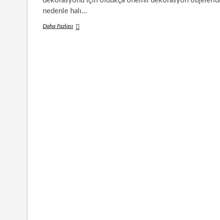
dekorasyonu için oldukça önemli dekorasyon objeleridi
nedenle halı…
Yeni
Daha Fazlası
Halı
Modelleri