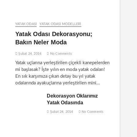
YATAK ODASI
YATAK ODASI MODELLERI
Yatak Odası Dekorasyonu;
Bakın Neler Moda
Şubat 24, 2014
No Comments
Yatak uçlarına yerleştirilen çiçekli kanepelerden
mi başlasak? İşte yılın en moda yatak odaları!
En sık karşımıza çıkan detay bu yıl yatak
odalarında ayakuçlarına yerleştirilen mini…
Dekorasyon Oklarımız
Yatak Odasında
Şubat 24, 2014
No Comments