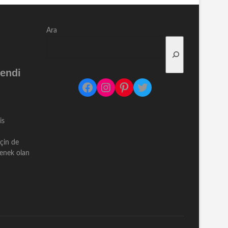
Ara
endi
Facebook
Instagram
Pinterest
Twitter
is
için de
çenek olan