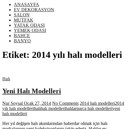
ANASAYFA
EV DEKORASYON
SALON
MUTFAK
YATAK ODASI
YEMEK ODASI
BAHÇE
BANYO
Etiket:
2014 yılı halı modelleri
Halı
Yeni Halı Modelleri
Nur Soysal
Ocak 27, 2014
No Comments
2014 halı modelleri
2014
yılı halı modelleri
halı
halı modelleri
halılar
parça halı modelleri
yeni
halı modelleri
Her yıl değişen halı akımlarından haberdar olmak için halı
markalarının yeni koleksiyonlarını takip ederiz. Halılar ev