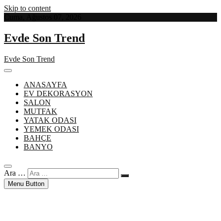
Skip to content
Cuma, Ağustos 07, 2026
Evde Son Trend
Evde Son Trend
ANASAYFA
EV DEKORASYON
SALON
MUTFAK
YATAK ODASI
YEMEK ODASI
BAHÇE
BANYO
Ara …
Menu Button