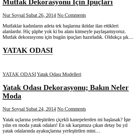
Mutfak Dekorasyonu İçin İpuçları
Nur Soysal
Şubat 26, 2014
No Comments
Mutfaklar kadınların adeta tek başlarına iktidar ilan ettikleri
alanlardır. Hiç şüphe yok ki bu alanı kimseyle paylaşamıyoruz.
Mutfak dekorasyonu için bugün ipuçları hazırladık. Oldukça şık…
YATAK ODASI
YATAK ODASI
Yatak Odası Modelleri
Yatak Odası Dekorasyonu; Bakın Neler
Moda
Nur Soysal
Şubat 24, 2014
No Comments
Yatak uçlarına yerleştirilen çiçekli kanepelerden mi başlasak? İşte
yılın en moda yatak odaları! En sık karşımıza çıkan detay bu yıl
yatak odalarında ayakuçlarına yerleştirilen mini…