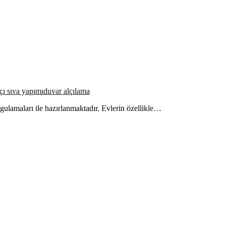
çı sıva yapımı
duvar alçılama
uygulamaları ile hazırlanmaktadır. Evlerin özellikle…