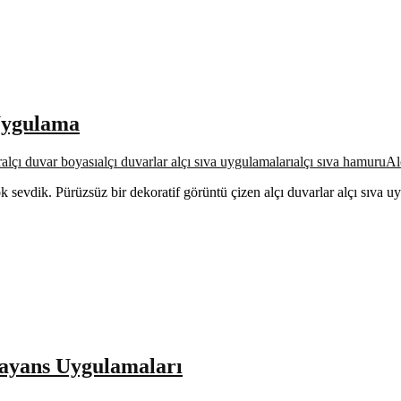
 Uygulama
r
alçı duvar boyası
alçı duvarlar alçı sıva uygulamaları
alçı sıva hamuru
Al
çok sevdik. Pürüzsüz bir dekoratif görüntü çizen alçı duvarlar alçı sıva 
ayans Uygulamaları