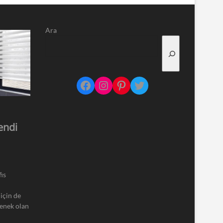
Ara
Facebook
Instagram
Pinterest
Twitter
endi
is
için de
çenek olan