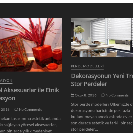
PERDE MODELLERI
Dekorasyonun Yeni Tr
RASYON
Stor Perdeler
l Aksesuarlar ile Etnik
Ocak 8, 2016
No Comments
asyon
Stor perde modelleri Ülkemizde of
, 2016
No Comments
dekorasyonu haricinde pek fazla
kullanılmayan ancak aslında evler 
ekan tasarımına estetik anlamda
son derece estetik ve farklı bir se
kı sağlayan yöresel aksesuarlar,
stor perdeler…
un binlerce yıllık medeniyet