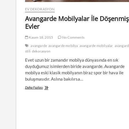
EV DEKORASYON
Avangarde Mobilyalar İle Döşenmiş
Evler
Kasım 18, 2015
No Comments
avangarde
avangarde mobilya
avangarde mobilyalar
avangar
stili
dekorasyon
Evet uzun bir zamandır mobilya dünyasında en sık
duyduğumuz isimlerden biride avangarde. Avangarde
mobilya eski klasik mobilyanın biraz spor bir hava ile
buluşmasıdır. Aslına bakılırsa…
Avangarde
Daha Fazlası
Mobilyalar
İle
Döşenmiş
Evler