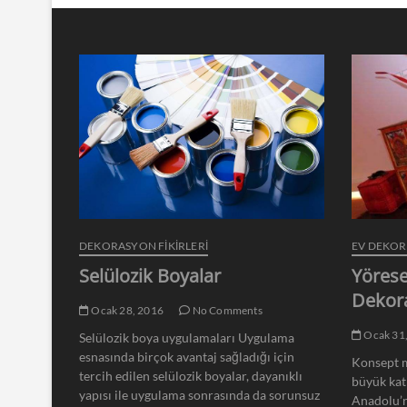
DEKORASYON FİKİRLERİ
EV DEKO
Selülozik Boyalar
Yörese
Dekor
Ocak 28, 2016
No Comments
Ocak 31
Selülozik boya uygulamaları Uygulama
esnasında birçok avantaj sağladığı için
Konsept m
tercih edilen selülozik boyalar, dayanıklı
büyük kat
yapısı ile uygulama sonrasında da sorunsuz
Anadolu’n