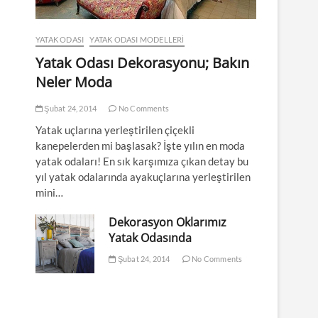
YATAK ODASI
YATAK ODASI MODELLERI
Yatak Odası Dekorasyonu; Bakın
Neler Moda
Şubat 24, 2014
No Comments
Yatak uçlarına yerleştirilen çiçekli
kanepelerden mi başlasak? İşte yılın en moda
yatak odaları! En sık karşımıza çıkan detay bu
yıl yatak odalarında ayakuçlarına yerleştirilen
mini…
Dekorasyon Oklarımız
Yatak Odasında
Şubat 24, 2014
No Comments