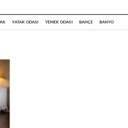
AK
YATAK ODASI
YEMEK ODASI
BAHÇE
BANYO