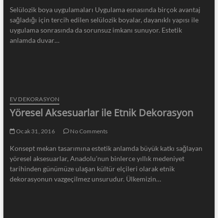
Selülozik boya uygulamaları Uygulama esnasında birçok avantaj
sağladığı için tercih edilen selülozik boyalar, dayanıklı yapısı ile
uygulama sonrasında da sorunsuz imkanı sunuyor. Estetik
anlamda duvar…
EV DEKORASYON
Yöresel Aksesuarlar ile Etnik Dekorasyon
Ocak 31, 2016
No Comments
Konsept mekan tasarımına estetik anlamda büyük katkı sağlayan
yöresel aksesuarlar, Anadolu’nun binlerce yıllık medeniyet
tarihinden günümüze ulaşan kültür elçileri olarak etnik
dekorasyonun vazgeçilmez unsurudur. Ülkemizin…