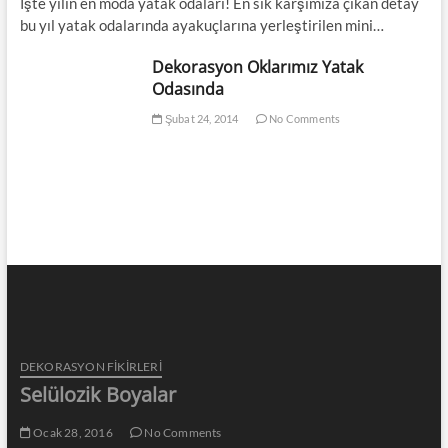
İşte yılın en moda yatak odaları! En sık karşımıza çıkan detay
bu yıl yatak odalarında ayakuçlarına yerleştirilen mini…
Dekorasyon Oklarımız Yatak
Odasında
Şubat 24, 2014
No Comments
DEKORASYON FİKİRLERİ
Selülozik Boyalar
Ocak 28, 2016
No Comments