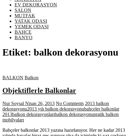
EV DEKORASYON
SALON
MUTFAK
YATAK ODASI
YEMEK ODASI
BAHÇE
BANYO
Etiket:
balkon dekorasyonu
BALKON
Balkon
Objektiflerle Balkonlar
Nur Soysal
Nisan 26, 2013
No Comments
2013 balkon
dekorasyonu
2013 yılı balkon dekorasyonu
bahçeler balkonlar
2013
balkon dekorasyonları
balkon dekorasyonu
pratik balkon
mobilyaları
Bahçeler balkonlar 2013 yazına hazırlanıyor. Her ne kadar 2013
yılında havalar biraz geç ısınıyor olsa da içimizde ki yaz coşkusu