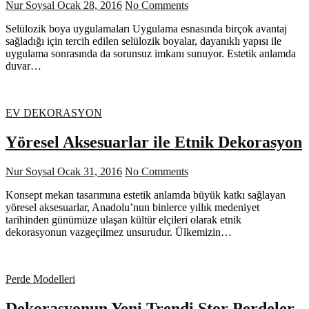
Nur Soysal
Ocak 28, 2016
No Comments
Selülozik boya uygulamaları Uygulama esnasında birçok avantaj
sağladığı için tercih edilen selülozik boyalar, dayanıklı yapısı ile
uygulama sonrasında da sorunsuz imkanı sunuyor. Estetik anlamda
duvar…
EV DEKORASYON
Yöresel Aksesuarlar ile Etnik Dekorasyon
Nur Soysal
Ocak 31, 2016
No Comments
Konsept mekan tasarımına estetik anlamda büyük katkı sağlayan
yöresel aksesuarlar, Anadolu’nun binlerce yıllık medeniyet
tarihinden günümüze ulaşan kültür elçileri olarak etnik
dekorasyonun vazgeçilmez unsurudur. Ülkemizin…
Perde Modelleri
Dekorasyonun Yeni Trendi Stor Perdeler