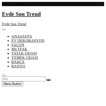
Skip
Pazar, Ağustos 09, 2026
to
content
Evde Son Trend
Evde Son Trend
ANASAYFA
EV DEKORASYON
SALON
MUTFAK
YATAK ODASI
YEMEK ODASI
BAHÇE
BANYO
Ara
…
Menu Button