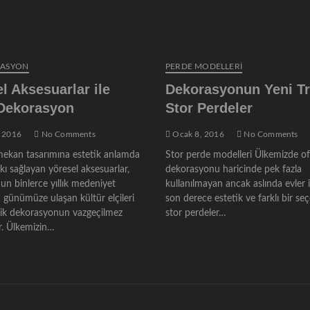
RASYON
PERDE MODELLERI
l Aksesuarlar ile
Dekorasyonun Yeni Tr
 Dekorasyon
Stor Perdeler
 2016
No Comments
Ocak 8, 2016
No Comments
ekan tasarımına estetik anlamda
Stor perde modelleri Ülkemizde of
ı sağlayan yöresel aksesuarlar,
dekorasyonu haricinde pek fazla
un binlerce yıllık medeniyet
kullanılmayan ancak aslında evler 
 günümüze ulaşan kültür elçileri
son derece estetik ve farklı bir se
nik dekorasyonun vazgeçilmez
stor perdeler…
. Ülkemizin…