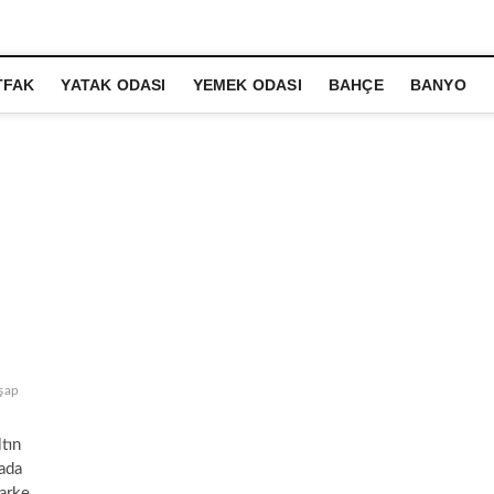
TFAK
YATAK ODASI
YEMEK ODASI
BAHÇE
BANYO
şap
ltın
sada
parke