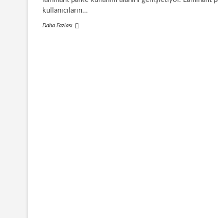
kullanıcıların…
Balıksırtı
Daha Fazlası
Masif
Parkeler