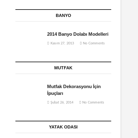
BANYO
2014 Banyo Dolabı Modelleri
Kasım 27, 2013
No Comments
MUTFAK
Mutfak Dekorasyonu İçin
İpuçları
Şubat 26, 2014
No Comments
YATAK ODASI