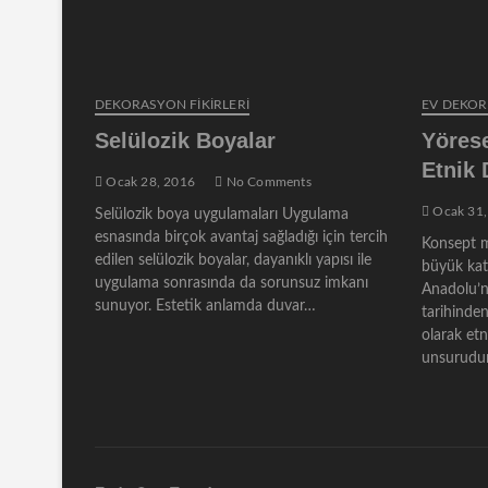
DEKORASYON FİKİRLERİ
EV DEKO
Selülozik Boyalar
Yörese
Etnik
Ocak 28, 2016
No Comments
Ocak 31,
Selülozik boya uygulamaları Uygulama
esnasında birçok avantaj sağladığı için tercih
Konsept m
edilen selülozik boyalar, dayanıklı yapısı ile
büyük katk
uygulama sonrasında da sorunsuz imkanı
Anadolu’n
sunuyor. Estetik anlamda duvar…
tarihinden
olarak et
unsurudur