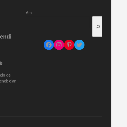
Ara
endi
Facebook
Instagram
Pinterest
Twitter
is
için de
çenek olan