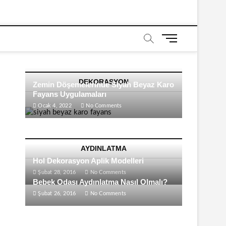
M
e
n
u
DEKORASYON
B
Zemin Döşemelerinde Siyah Beyaz Karo
u
Fayans Uygulamaları
t
Ocak 4, 2022
No Comments
t
o
n
AYDINLATMA
Hol Dekorasyon Aplik Modelleri
Şubat 28, 2016
No Comments
Bebek Odası Aydınlatma Nasıl Olmalı?
Şubat 26, 2016
No Comments