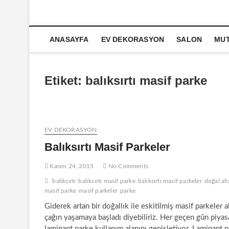
ANASAYFA
EV DEKORASYON
SALON
MU
Etiket:
balıksırtı masif parke
EV DEKORASYON
Balıksırtı Masif Parkeler
Kasım 24, 2015
No Comments
balıksırtı
balıksırtı masif parke
balıksırtı masif parkeler
doğal ah
masif parke
masif parkeler
parke
Giderek artan bir doğallık ile eskitilmiş masif parkeler a
çağın yaşamaya başladı diyebiliriz. Her geçen gün piya
laminant parke kullanım alanını genişletiyor. Laminant 