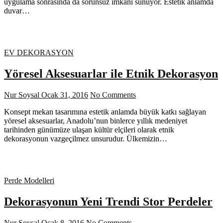
uygulama sonrasında da sorunsuz imkanı sunuyor. Estetik anlamda
duvar…
EV DEKORASYON
Yöresel Aksesuarlar ile Etnik Dekorasyon
Nur Soysal
Ocak 31, 2016
No Comments
Konsept mekan tasarımına estetik anlamda büyük katkı sağlayan
yöresel aksesuarlar, Anadolu’nun binlerce yıllık medeniyet
tarihinden günümüze ulaşan kültür elçileri olarak etnik
dekorasyonun vazgeçilmez unsurudur. Ülkemizin…
Perde Modelleri
Dekorasyonun Yeni Trendi Stor Perdeler
Nur Soysal
Ocak 8, 2016
No Comments