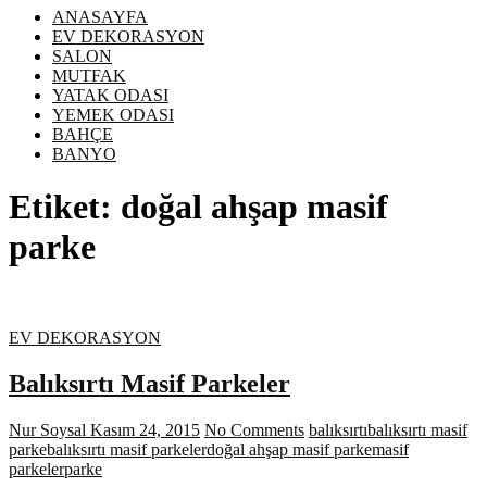
ANASAYFA
EV DEKORASYON
SALON
MUTFAK
YATAK ODASI
YEMEK ODASI
BAHÇE
BANYO
Etiket:
doğal ahşap masif
parke
EV DEKORASYON
Balıksırtı Masif Parkeler
Nur Soysal
Kasım 24, 2015
No Comments
balıksırtı
balıksırtı masif
parke
balıksırtı masif parkeler
doğal ahşap masif parke
masif
parkeler
parke