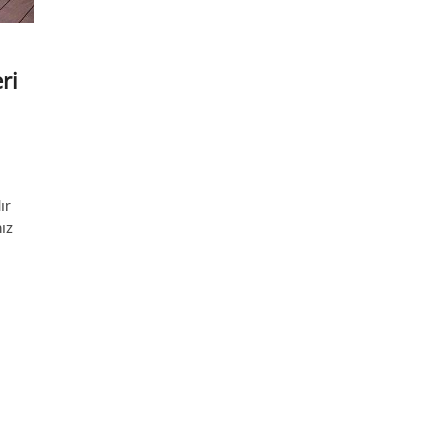
ri
ır
mız