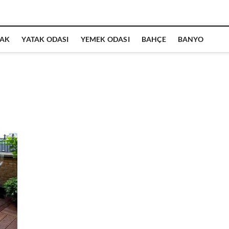
AK
YATAK ODASI
YEMEK ODASI
BAHÇE
BANYO