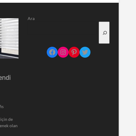
Ara
Facebook
Instagram
Pinterest
Twitter
endi
is
için de
çenek olan