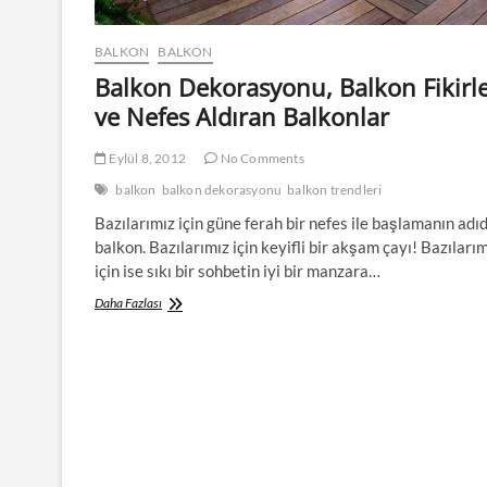
BALKON
BALKON
Balkon Dekorasyonu, Balkon Fikirle
ve Nefes Aldıran Balkonlar
Eylül 8, 2012
No Comments
balkon
balkon dekorasyonu
balkon trendleri
Bazılarımız için güne ferah bir nefes ile başlamanın adıd
balkon. Bazılarımız için keyifli bir akşam çayı! Bazıları
için ise sıkı bir sohbetin iyi bir manzara…
Balkon
Daha Fazlası
Dekorasyonu,
Balkon
Fikirleri
ve
Nefes
Aldıran
Balkonlar