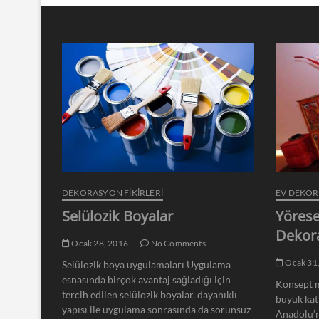
DEKORASYON FİKİRLERİ
EV DEKO
Selülozik Boyalar
Yörese
Dekor
Ocak 28, 2016
No Comments
Ocak 31
Selülozik boya uygulamaları Uygulama
esnasında birçok avantaj sağladığı için
Konsept m
tercih edilen selülozik boyalar, dayanıklı
büyük kat
yapısı ile uygulama sonrasında da sorunsuz
Anadolu’n