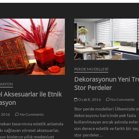
PERDE MODELLERI
Dekorasyonun Yeni Tr
RASYON
Stor Perdeler
l Aksesuarlar ile Etnik
Ocak 8, 2016
No Comments
asyon
Stor perde modelleri Ülkemizde of
, 2016
No Comments
dekorasyonu haricinde pek fazla
kullanılmayan ancak aslında evler 
ekan tasarımına estetik anlamda
son derece estetik ve farklı bir se
kı sağlayan yöresel aksesuarlar,
stor perdeler…
un binlerce yıllık medeniyet