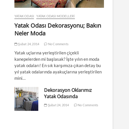
YATAK ODASI
YATAK ODASI MODELLERI
Yatak Odası Dekorasyonu; Bakın
Neler Moda
Şubat 24, 2014
No Comments
Yatak uçlarına yerleştirilen çiçekli
kanepelerden mi başlasak? İşte yılın en moda
yatak odaları! En sık karşımıza çıkan detay bu
yıl yatak odalarında ayakuçlarına yerleştirilen
mini…
Dekorasyon Oklarımız
Yatak Odasında
Şubat 24, 2014
No Comments