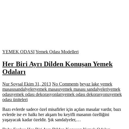
YEMEK ODASI
Yemek Odası Modelleri
Her Biri Ayrı Dilden Konuşan Yemek
Odaları
Nur Soysal
Ekim 31, 2013
No Comments
beyaz lake yemek
masası
sandalyeler
yemek masası
yemek masası sandalyeleri
yemek
odası
yemek odası dekorasyonları
yemek odası dekorasyonu
yemek
odası üniteleri
Bazı evlerde sadece özel misafirler için açılan masalar vardır, bazı
evlerde ise ev halkı her akşam bu keyifli masanın özelliğini
yaşayacak kadar özeldir. Şık sandalyeler,…