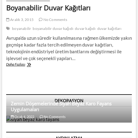
Boyanabilir Duvar Kağıtları
Aralık 3, 2015
No Comments
boyanabilir
boyanabilir duvar kağıdı
duvar kağıdı
duvar kağıtları
Avrupa’da uzun süredir kullanılmasına rağmen ülkemizde yakın
geçmişe kadar fazla tercih edilmeyen duvar kağıtları,
teknolojinin endüstriyel üretim bantlarını değiştirmesi ile
işlevsel ve çok seçenekli yapıları…
Boyanabilir
Daha Fazlası
Duvar
Kağıtları
DEKORASYON
Zemin Döşemelerinde Siyah Beyaz Karo Fayans
Uygulamaları
Ocak 4, 2022
No Comments