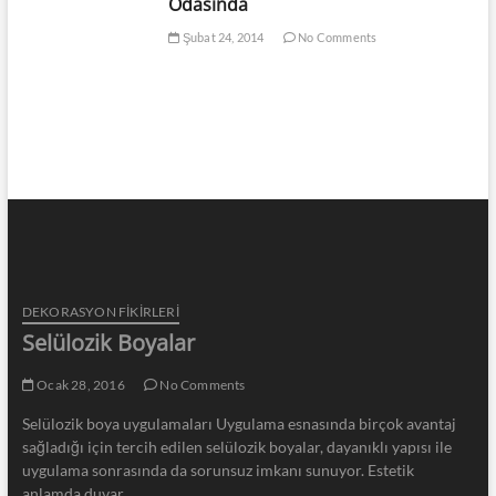
Odasında
Şubat 24, 2014
No Comments
DEKORASYON FİKİRLERİ
Selülozik Boyalar
Ocak 28, 2016
No Comments
Selülozik boya uygulamaları Uygulama esnasında birçok avantaj
sağladığı için tercih edilen selülozik boyalar, dayanıklı yapısı ile
uygulama sonrasında da sorunsuz imkanı sunuyor. Estetik
anlamda duvar…