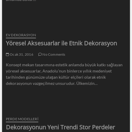
EV DEKORASYON
Yöresel Aksesuarlar ile Etnik Dekorasyon
Ocak 31, 2016
No Comments
Konsept mekan tasarımına estetik anlamda büyük katkı sağlayan
yöresel aksesuarlar, Anadolu’nun binlerce yıllık medeniyet
tarihinden günümüze ulaşan kültür elçileri olarak etnik
dekorasyonun vazgeçilmez unsurudur. Ülkemizin…
PERDE MODELLERI
Dekorasyonun Yeni Trendi Stor Perdeler