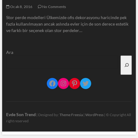
Ocak 8, 2016
No Comments
Stor perde modelleri Ülkemizde ofis dekorasyonu haricinde pek
fazla kullanılmayan ancak aslında evler için de son derece estetik
ve farklı bir seçenek olan stor perdeler…
Ara
Facebook
Instagram
Pinterest
Twitter
Evde Son Trend
| Designed by:
Theme Freesia
|
WordPress
| © Copyright All
right reserved