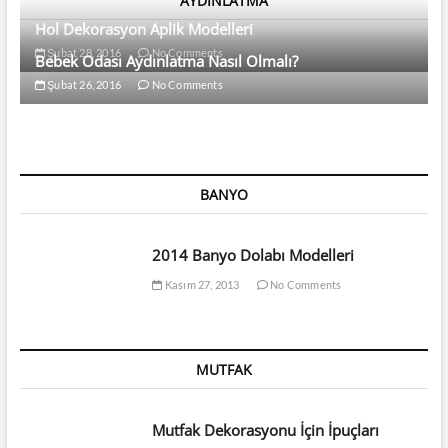
AYDINLATMA
Hol Dekorasyon Aplik Modelleri
Şubat 28, 2016
No Comments
Bebek Odası Aydınlatma Nasıl Olmalı?
Şubat 26, 2016
No Comments
BANYO
2014 Banyo Dolabı Modelleri
Kasım 27, 2013
No Comments
MUTFAK
Mutfak Dekorasyonu İçin İpuçları