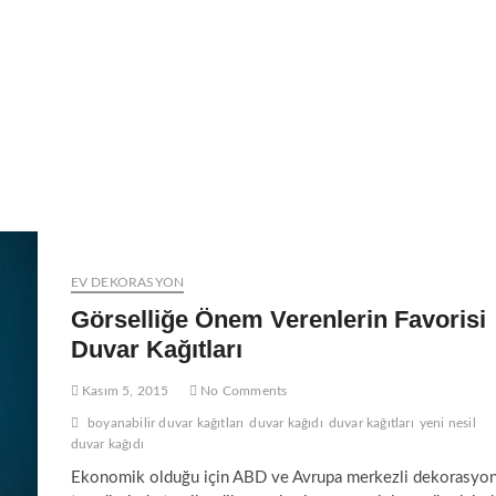
EV DEKORASYON
Görselliğe Önem Verenlerin Favorisi
Duvar Kağıtları
Kasım 5, 2015
No Comments
boyanabilir duvar kağıtları
duvar kağıdı
duvar kağıtları
yeni nesil
duvar kağıdı
Ekonomik olduğu için ABD ve Avrupa merkezli dekorasyo