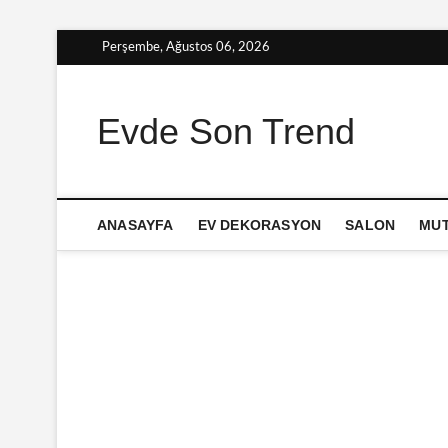
Skip
Perşembe, Ağustos 06, 2026
to
content
Evde Son Trend
ANASAYFA
EV DEKORASYON
SALON
MU