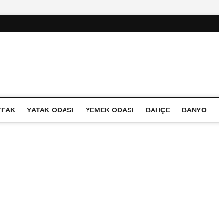
TFAK
YATAK ODASI
YEMEK ODASI
BAHÇE
BANYO