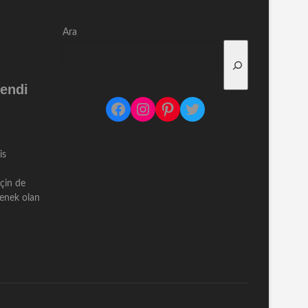
Ara
endi
Facebook
Instagram
Pinterest
Twitter
is
için de
çenek olan