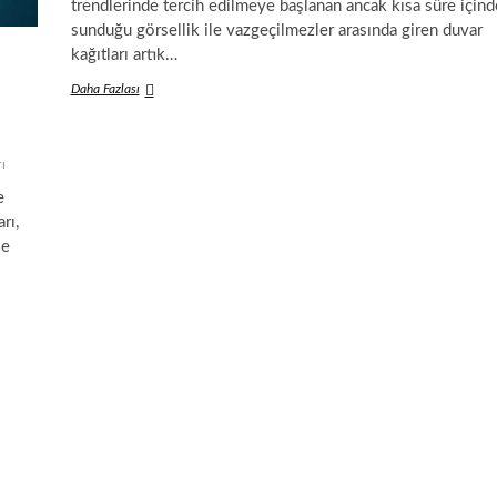
trendlerinde tercih edilmeye başlanan ancak kısa süre içind
sunduğu görsellik ile vazgeçilmezler arasında giren duvar
kağıtları artık…
Görselliğe
Daha Fazlası
Önem
Verenlerin
Favorisi
ı
Duvar
Kağıtları
e
rı,
le