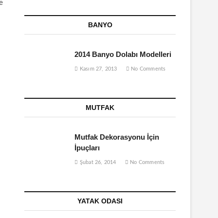
e
BANYO
2014 Banyo Dolabı Modelleri
Kasım 27, 2013
No Comments
MUTFAK
Mutfak Dekorasyonu İçin
İpuçları
Şubat 26, 2014
No Comments
YATAK ODASI