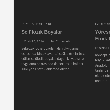
DEKORASYON FİKİRLERİ
EV DEKO
Selülozik Boyalar
Yörese
Etnik
Ocak 28, 2016
No Comments
Ocak 31,
Selülozik boya uygulamaları Uygulama
esnasında birçok avantaj sağladığı için tercih
Konsept m
edilen selülozik boyalar, dayanıklı yapısı ile
büyük katk
uygulama sonrasında da sorunsuz imkanı
Anadolu’n
sunuyor. Estetik anlamda duvar…
tarihinden
olarak et
unsurudur