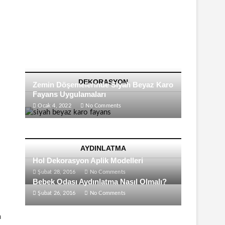
DEKORASYON
Zemin Döşemelerinde Siyah Beyaz Karo
Fayans Uygulamaları
Ocak 4, 2022
No Comments
AYDINLATMA
Hol Dekorasyon Aplik Modelleri
Şubat 28, 2016
No Comments
Bebek Odası Aydınlatma Nasıl Olmalı?
Şubat 26, 2016
No Comments
n