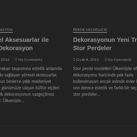
RASYON
PERDE MODELLERI
l Aksesuarlar ile
Dekorasyonun Yeni Tr
 Dekorasyon
Stor Perdeler
 2016
No Comments
Ocak 8, 2016
No Comments
ekan tasarımına estetik anlamda
Stor perde modelleri Ülkemizde of
ı sağlayan yöresel aksesuarlar,
dekorasyonu haricinde pek fazla
un binlerce yıllık medeniyet
kullanılmayan ancak aslında evler 
 günümüze ulaşan kültür elçileri
son derece estetik ve farklı bir se
nik dekorasyonun vazgeçilmez
stor perdeler…
. Ülkemizin…