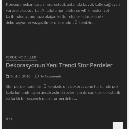
Konsept mekan tasarımına estetik anlamda büyük katkı sağlayan
yöresel aksesuarlar, Anadolu’nun binlerce yıllık medeniyet
tarihinden günümüze ulaşan kültür elçileri olarak etnik
dekorasyonun vazgeçilmez unsurudur. Ülkemizin…
PERDE MODELLERI
Dekorasyonun Yeni Trendi Stor Perdeler
Ocak 8, 2016
No Comments
Stor perde modelleri Ülkemizde ofis dekorasyonu haricinde pek
fazla kullanılmayan ancak aslında evler için de son derece estetik
ve farklı bir seçenek olan stor perdeler…
Ara