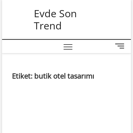
Skip
Evde Son
to
content
Trend
M
e
n
u
B
Etiket:
butik otel tasarımı
u
t
t
o
n