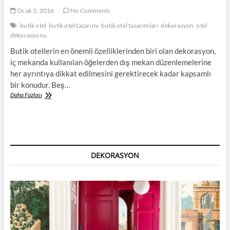
Ocak 5, 2016
No Comments
butik otel
butik otel tasarımı
butik otel tasarımları
dekorasyon
otel
dekorasyonu
Butik otellerin en önemli özelliklerinden biri olan dekorasyon,
iç mekanda kullanılan öğelerden dış mekan düzenlemelerine
her ayrıntıya dikkat edilmesini gerektirecek kadar kapsamlı
bir konudur. Beş…
Butik
Daha Fazlası
Otel
Dekorasyonu
DEKORASYON