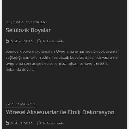
DEKORASYON FİKİRLERİ
Selülozik Boyalar
Ocak 28, 2016
No Comments
Selülozik boya uygulamaları Uygulama esnasında birçok avantaj
sağladığı için tercih edilen selülozik boyalar, dayanıklı yapısı ile
uygulama sonrasında da sorunsuz imkanı sunuyor. Estetik
anlamda duvar…
EV DEKORASYON
Yöresel Aksesuarlar ile Etnik Dekorasyon
Ocak 31, 2016
No Comments