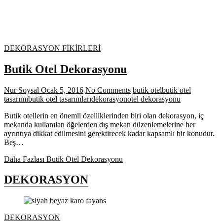
DEKORASYON FİKİRLERİ
Butik Otel Dekorasyonu
Nur Soysal
Ocak 5, 2016
No Comments
butik otel
butik otel
tasarımı
butik otel tasarımları
dekorasyon
otel dekorasyonu
Butik otellerin en önemli özelliklerinden biri olan dekorasyon, iç
mekanda kullanılan öğelerden dış mekan düzenlemelerine her
ayrıntıya dikkat edilmesini gerektirecek kadar kapsamlı bir konudur.
Beş…
Daha Fazlası
Butik Otel Dekorasyonu
DEKORASYON
DEKORASYON