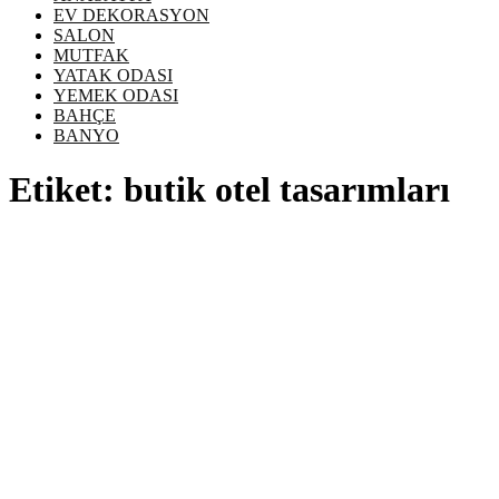
EV DEKORASYON
SALON
MUTFAK
YATAK ODASI
YEMEK ODASI
BAHÇE
BANYO
Etiket:
butik otel tasarımları