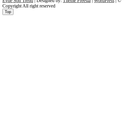
Evde Son Trend
| Designed by:
Theme Freesia
|
WordPress
| ©
Copyright All right reserved
Top