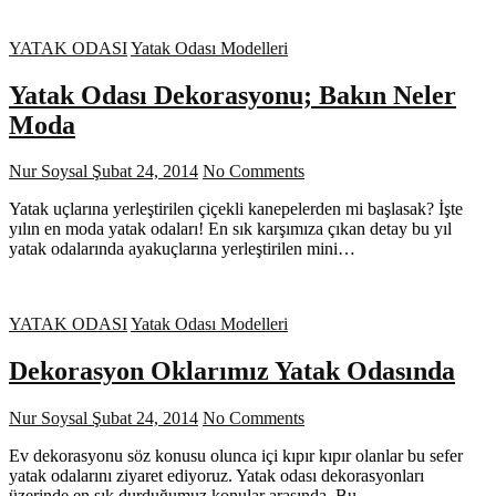
YATAK ODASI
Yatak Odası Modelleri
Yatak Odası Dekorasyonu; Bakın Neler
Moda
Nur Soysal
Şubat 24, 2014
No Comments
Yatak uçlarına yerleştirilen çiçekli kanepelerden mi başlasak? İşte
yılın en moda yatak odaları! En sık karşımıza çıkan detay bu yıl
yatak odalarında ayakuçlarına yerleştirilen mini…
YATAK ODASI
Yatak Odası Modelleri
Dekorasyon Oklarımız Yatak Odasında
Nur Soysal
Şubat 24, 2014
No Comments
Ev dekorasyonu söz konusu olunca içi kıpır kıpır olanlar bu sefer
yatak odalarını ziyaret ediyoruz. Yatak odası dekorasyonları
üzerinde en sık durduğumuz konular arasında. Bu…