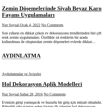
Zemin Döşemelerinde Siyah Beyaz Karo
Fayans Uygulamaları
Nur Soysal
Ocak 4, 2022
No Comments
Son yılların en dikkat çeken ev dekorasyonu trendlerinden biri çift
renk zemin uygulamaları. Özellikle zıt renklerin bir arada
kullanılması ile oluşturulan zemin döşemeleri evlerde dikkat…
AYDINLATMA
Aydınlatmalar ve Avizeler
Hol Dekorasyon Aplik Modelleri
Nur Soysal
Şubat 28, 2016
No Comments
Evinizin girişi yumuşacık ve huzurlu bir giriş için müsait olmalıdır.
Bilindiği gibi evinize gelen kişinin ilk izlenimi hol dekorasyon