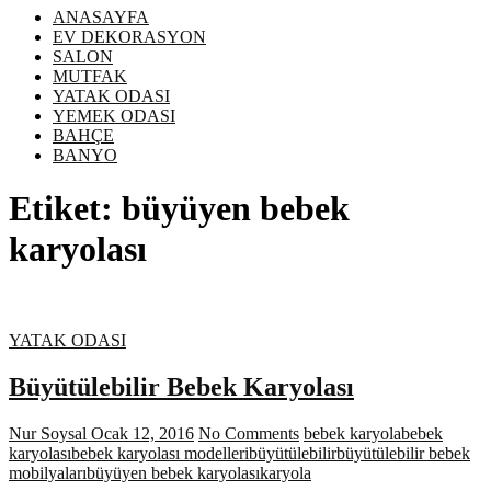
ANASAYFA
EV DEKORASYON
SALON
MUTFAK
YATAK ODASI
YEMEK ODASI
BAHÇE
BANYO
Etiket:
büyüyen bebek
karyolası
YATAK ODASI
Büyütülebilir Bebek Karyolası
Nur Soysal
Ocak 12, 2016
No Comments
bebek karyola
bebek
karyolası
bebek karyolası modelleri
büyütülebilir
büyütülebilir bebek
mobilyaları
büyüyen bebek karyolası
karyola