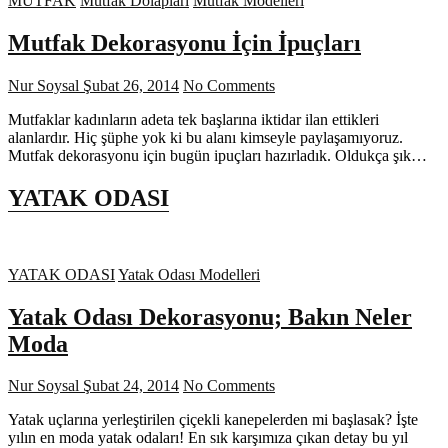
MUTFAK
Mutfak Dolapları
Mutfak Modelleri
Mutfak Dekorasyonu İçin İpuçları
Nur Soysal
Şubat 26, 2014
No Comments
Mutfaklar kadınların adeta tek başlarına iktidar ilan ettikleri
alanlardır. Hiç şüphe yok ki bu alanı kimseyle paylaşamıyoruz.
Mutfak dekorasyonu için bugün ipuçları hazırladık. Oldukça şık…
YATAK ODASI
YATAK ODASI
Yatak Odası Modelleri
Yatak Odası Dekorasyonu; Bakın Neler
Moda
Nur Soysal
Şubat 24, 2014
No Comments
Yatak uçlarına yerleştirilen çiçekli kanepelerden mi başlasak? İşte
yılın en moda yatak odaları! En sık karşımıza çıkan detay bu yıl