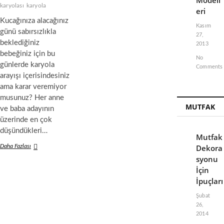
Modell
karyolası
karyola
eri
Kucağınıza alacağınız
Kasım
günü sabırsızlıkla
27,
beklediğiniz
2013
bebeğiniz için bu
No
günlerde karyola
Comments
arayışı içerisindesiniz
ama karar veremiyor
musunuz? Her anne
MUTFAK
ve baba adayının
üzerinde en çok
düşündükleri…
Mutfak
Daha Fazlası
B
Dekora
ü
syonu
y
İçin
ü
İpuçları
t
ü
Şubat
l
26,
e
2014
b