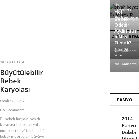
t
No
t
Comments
Hol
o
Dekorasyo
Bebek
n
n Aplik
Odası
Modelleri
Aydınlatm
AYDINLATM
a Nasıl
Şubat 28,
Olmalı?
2016
Şubat 26,
No Comments
2016
YATAK ODASI
No Comments
Büyütülebilir
Bebek
Karyolası
BANYO
Ocak 12, 2016
No Comments
2014
bebek karyola
bebek
Banyo
karyolası
bebek karyolası
modelleri
büyütülebilir
büyütülebilir
Dolabı
bebek mobilyaları
büyüyen bebek