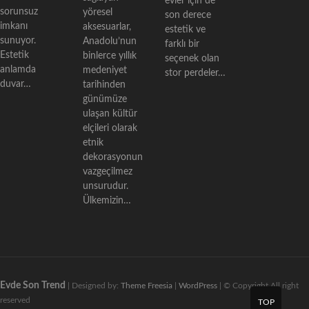
evler için de
sorunsuz
yöresel
son derece
imkanı
aksesuarlar,
estetik ve
sunuyor.
Anadolu’nun
farklı bir
Estetik
binlerce yıllık
seçenek olan
anlamda
medeniyet
stor perdeler…
duvar…
tarihinden
günümüze
ulaşan kültür
elçileri olarak
etnik
dekorasyonun
vazgeçilmez
unsurudur.
Ülkemizin…
Evde Son Trend
| Designed by:
Theme Freesia
|
WordPress
| © Copyright All right
reserved
TOP