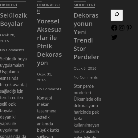
FİKİRLERİ
DEKORASYO
MODELLERI
N
Selülozik
Dekoras
Yöresel
Boyalar
yonun
F
I
P
Aksesua
Yeni
a
n
i
Ocak 28,
rlar ile
T
Trendi
c
s
n
2016
w
Etnik
Stor
e
t
t
i
No Comments
Dekoras
b
a
e
Perdeler
t
Selülozik boya
o
g
r
yon
t
uygulamaları
o
r
e
Ocak 8, 2016
e
Uygulama
k
a
s
Ocak 31,
r
No Comments
esnasında
m
t
2016
birçok avantaj
Stor perde
No Comments
sağladığı için
modelleri
tercih edilen
Konsept
Ülkemizde ofis
selülozik
mekan
dekorasyonu
boyalar,
tasarımına
haricinde pek
dayanıklı
estetik
fazla
yapısı ile
anlamda
kullanılmayan
uygulama
büyük katkı
ancak aslında
sonrasında da
sağlayan