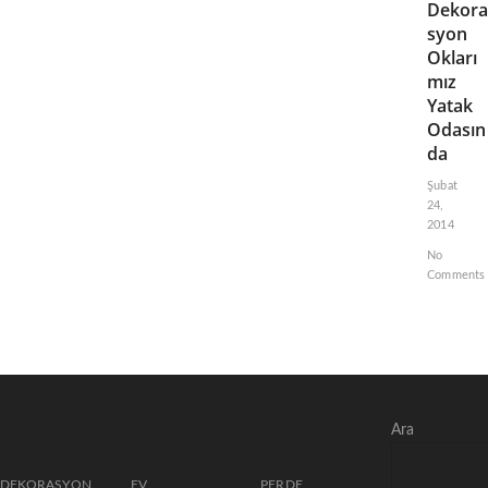
Dekora
syon
Okları
mız
Yatak
Odasın
da
Şubat
24,
2014
No
Comments
Ara
DEKORASYON
EV
PERDE