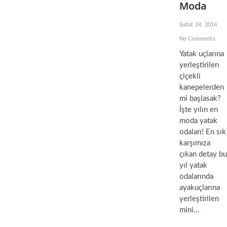
Moda
Şubat 24, 2014
No Comments
Yatak uçlarına
yerleştirilen
çiçekli
kanepelerden
mi başlasak?
İşte yılın en
moda yatak
odaları! En sık
karşımıza
çıkan detay bu
yıl yatak
odalarında
ayakuçlarına
yerleştirilen
mini…