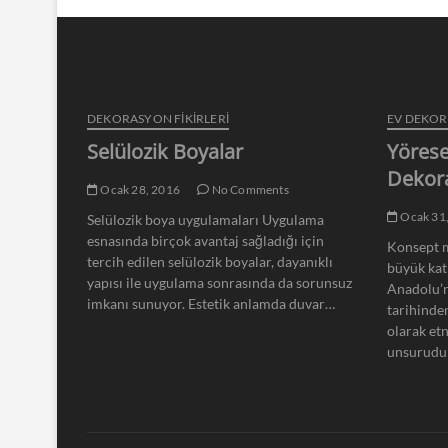
DEKORASYON FİKİRLERİ
EV DEKO
Selülozik Boyalar
Yörese
Dekor
Ocak 28, 2016
No Comments
Ocak 31
Selülozik boya uygulamaları Uygulama
esnasında birçok avantaj sağladığı için
Konsept m
tercih edilen selülozik boyalar, dayanıklı
büyük kat
yapısı ile uygulama sonrasında da sorunsuz
Anadolu’n
imkanı sunuyor. Estetik anlamda duvar…
tarihinde
olarak et
unsurudu