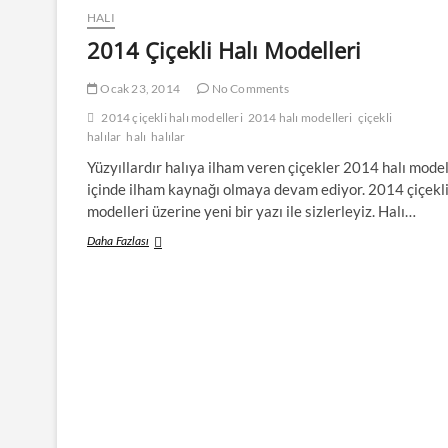
HALI
2014 Çiçekli Halı Modelleri
Ocak 23, 2014
No Comments
2014 çiçekli halı modelleri
2014 halı modelleri
çiçekli
halılar
halı
halılar
Yüzyıllardır halıya ilham veren çiçekler 2014 halı model
içinde ilham kaynağı olmaya devam ediyor. 2014 çiçekli
modelleri üzerine yeni bir yazı ile sizlerleyiz. Halı…
2014
Daha Fazlası
Çiçekli
Halı
Modelleri