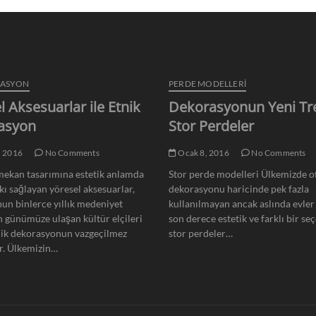
RASYON
PERDE MODELLERI
l Aksesuarlar ile Etnik
Dekorasyonun Yeni Tr
asyon
Stor Perdeler
, 2016
No Comments
Ocak 8, 2016
No Comments
ekan tasarımına estetik anlamda
Stor perde modelleri Ülkemizde of
kı sağlayan yöresel aksesuarlar,
dekorasyonu haricinde pek fazla
un binlerce yıllık medeniyet
kullanılmayan ancak aslında evler 
n günümüze ulaşan kültür elçileri
son derece estetik ve farklı bir se
nik dekorasyonun vazgeçilmez
stor perdeler…
r. Ülkemizin…