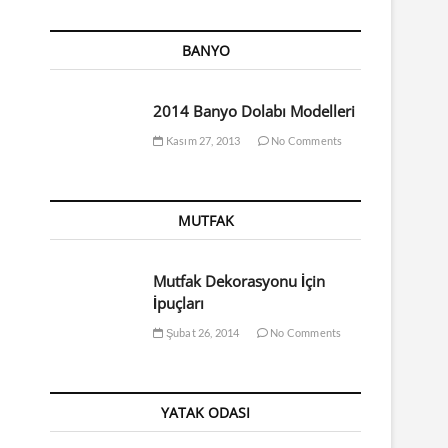
BANYO
2014 Banyo Dolabı Modelleri
Kasım 27, 2013
No Comments
MUTFAK
Mutfak Dekorasyonu İçin
İpuçları
Şubat 26, 2014
No Comments
YATAK ODASI