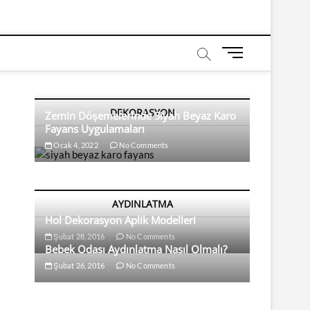
M
e
n
u
DEKORASYON
B
Zemin Döşemelerinde Siyah Beyaz Karo
Fayans Uygulamaları
u
t
Ocak 4, 2022
No Comments
t
o
n
AYDINLATMA
Hol Dekorasyon Aplik Modelleri
Şubat 28, 2016
No Comments
Bebek Odası Aydınlatma Nasıl Olmalı?
Şubat 26, 2016
No Comments