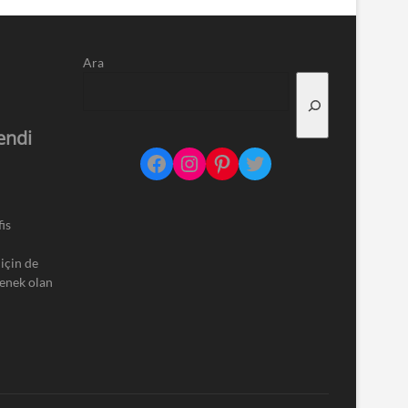
Ara
endi
Facebook
Instagram
Pinterest
Twitter
is
için de
çenek olan