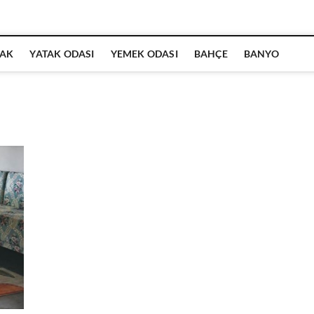
AK
YATAK ODASI
YEMEK ODASI
BAHÇE
BANYO