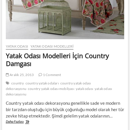
YATAK ODASI
YATAK ODASI MODELLERI
Yatak Odası Modelleri İçin Country
Damgası
Aralık 25, 2013
1 Comment
country
country yatak odaları
country yatak odası
dekorasyonu
country yatak odası mobilyası
yatak odası
yatak odası
dekorasyonu
Country yatak odası dekorasyonu genellikle sade ve modern
bir tarzdan oluştuğu için büyük çoğunluğu model olarak her tür
zevke hitap etmektedir. Şimdi gelelim yatak odalarının…
Yatak
Daha Fazlası
Odası