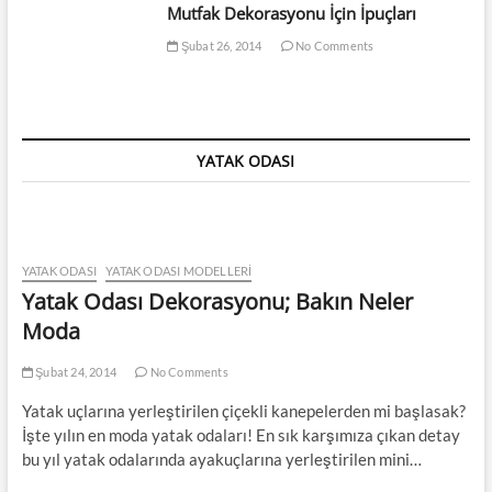
Mutfak Dekorasyonu İçin İpuçları
Şubat 26, 2014
No Comments
YATAK ODASI
YATAK ODASI
YATAK ODASI MODELLERI
Yatak Odası Dekorasyonu; Bakın Neler
Moda
Şubat 24, 2014
No Comments
Yatak uçlarına yerleştirilen çiçekli kanepelerden mi başlasak?
İşte yılın en moda yatak odaları! En sık karşımıza çıkan detay
bu yıl yatak odalarında ayakuçlarına yerleştirilen mini…