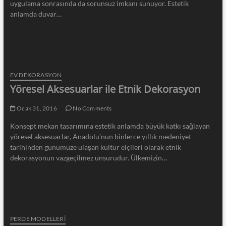
uygulama sonrasında da sorunsuz imkanı sunuyor. Estetik
anlamda duvar…
EV DEKORASYON
Yöresel Aksesuarlar ile Etnik Dekorasyon
Ocak 31, 2016
No Comments
Konsept mekan tasarımına estetik anlamda büyük katkı sağlayan
yöresel aksesuarlar, Anadolu’nun binlerce yıllık medeniyet
tarihinden günümüze ulaşan kültür elçileri olarak etnik
dekorasyonun vazgeçilmez unsurudur. Ülkemizin…
PERDE MODELLERI