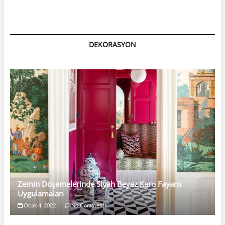
Modelleri
İçin
Country
Damgası
DEKORASYON
Zemin Döşemelerinde Siyah Beyaz Karo Fayans
Uygulamaları
Ocak 4, 2022
No Comments