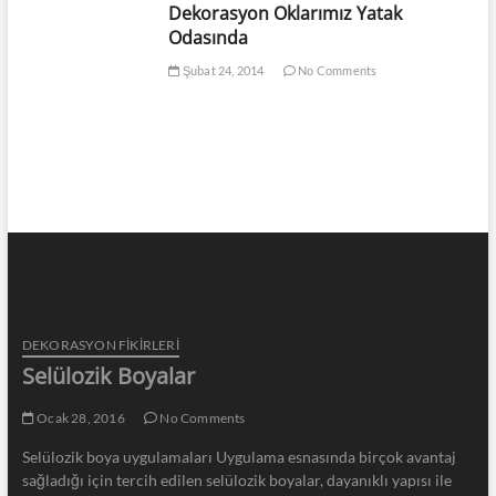
Dekorasyon Oklarımız Yatak
Odasında
Şubat 24, 2014
No Comments
DEKORASYON FİKİRLERİ
Selülozik Boyalar
Ocak 28, 2016
No Comments
Selülozik boya uygulamaları Uygulama esnasında birçok avantaj
sağladığı için tercih edilen selülozik boyalar, dayanıklı yapısı ile