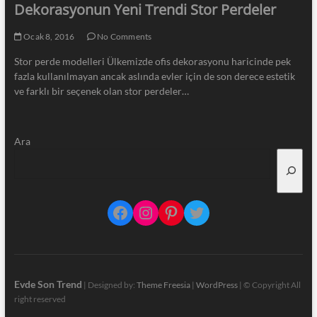
Dekorasyonun Yeni Trendi Stor Perdeler
Ocak 8, 2016
No Comments
Stor perde modelleri Ülkemizde ofis dekorasyonu haricinde pek
fazla kullanılmayan ancak aslında evler için de son derece estetik
ve farklı bir seçenek olan stor perdeler…
Ara
Facebook
Instagram
Pinterest
Twitter
Evde Son Trend
| Designed by:
Theme Freesia
|
WordPress
| © Copyright All
right reserved