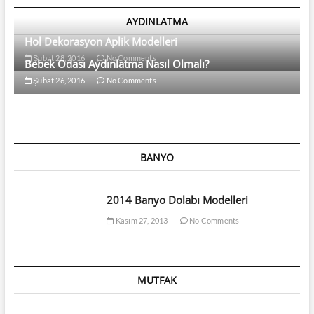
AYDINLATMA
Hol Dekorasyon Aplik Modelleri
Şubat 28, 2016
No Comments
Bebek Odası Aydınlatma Nasıl Olmalı?
Şubat 26, 2016
No Comments
BANYO
2014 Banyo Dolabı Modelleri
Kasım 27, 2013
No Comments
MUTFAK