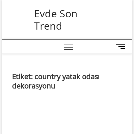
Skip
Evde Son
to
content
Trend
M
e
n
u
B
Etiket:
country yatak odası
u
dekorasyonu
t
t
o
n