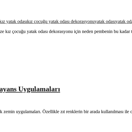
kız yatak odası
kız çocuğu yatak odası dekorasyonu
yatak odası
yatak od
ze kız çocuğu yatak odası dekorasyonu için neden pembenin bu kadar ter
ayans Uygulamaları
nk zemin uygulamaları. Özellikle zıt renklerin bir arada kullanılması il