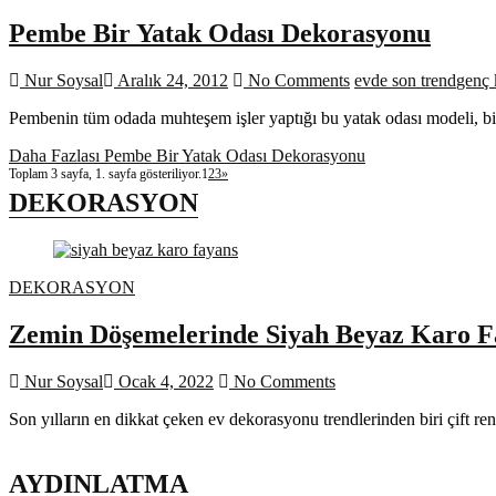
Pembe Bir Yatak Odası Dekorasyonu
Nur Soysal
Aralık 24, 2012
No Comments
evde son trend
genç 
Pembenin tüm odada muhteşem işler yaptığı bu yatak odası modeli, bi
Daha Fazlası
Pembe Bir Yatak Odası Dekorasyonu
Toplam 3 sayfa, 1. sayfa gösteriliyor.
1
2
3
»
DEKORASYON
DEKORASYON
Zemin Döşemelerinde Siyah Beyaz Karo F
Nur Soysal
Ocak 4, 2022
No Comments
Son yılların en dikkat çeken ev dekorasyonu trendlerinden biri çift re
AYDINLATMA