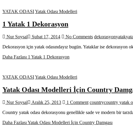
YATAK ODASI
Yatak Odası Modelleri
1 Yatak 1 Dekorasyon
Nur Soysal
Şubat 17, 2014
No Comments
dekorasyon
yatak
yat
Dekorasyon için yatak odasındayız bugün. Yataklar ise dekorasyon okl
Daha Fazlası
1 Yatak 1 Dekorasyon
YATAK ODASI
Yatak Odası Modelleri
Yatak Odası Modelleri İçin Country Damg
Nur Soysal
Aralık 25, 2013
1 Comment
country
country yatak o
Country yatak odası dekorasyonu genellikle sade ve modern bir tarzd
Daha Fazlası
Yatak Odası Modelleri İçin Country Damgası