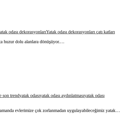
atak odası dekorasyonları
Yatak odası dekorasyonları çatı katları
ukça huzur dolu alanlara dönüşüyor.…
e son trend
yatak odası
yatak odası aydınlatması
yatak odası
ı zamanda evlerimize çok zorlanmadan uygulayabileceğimiz yatak…