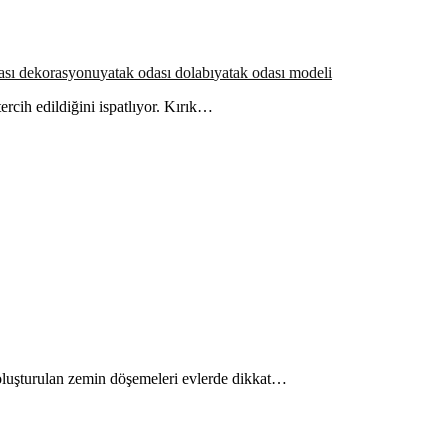
ası dekorasyonu
yatak odası dolabı
yatak odası modeli
cih edildiğini ispatlıyor. Kırık…
e oluşturulan zemin döşemeleri evlerde dikkat…