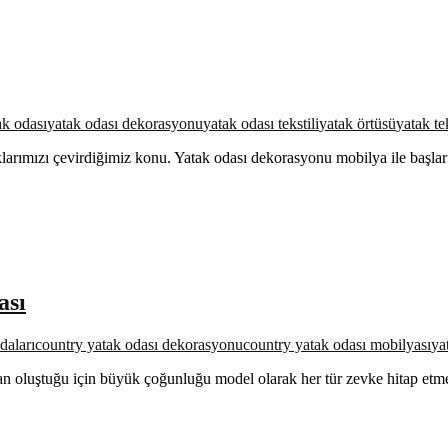
ak odası
yatak odası dekorasyonu
yatak odası tekstili
yatak örtüsü
yatak tek
arımızı çevirdiğimiz konu. Yatak odası dekorasyonu mobilya ile başlar
ası
daları
country yatak odası dekorasyonu
country yatak odası mobilyası
ya
an oluştuğu için büyük çoğunluğu model olarak her tür zevke hitap etm