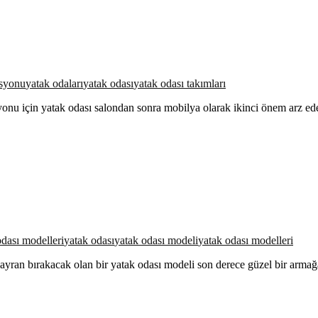
asyonu
yatak odaları
yatak odası
yatak odası takımları
yonu için yatak odası salondan sonra mobilya olarak ikinci önem arz ed
dası modelleri
yatak odası
yatak odası modeli
yatak odası modelleri
hayran bırakacak olan bir yatak odası modeli son derece güzel bir arma