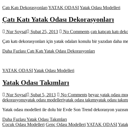
Çatı Katı Dekorasyonları
YATAK ODASI
Yatak Odası Modelleri
Çatı Katı Yatak Odası Dekorasyonları
Nur Soysal
Şubat 25, 2013
No Comments
çatı katı
çatı katı dek
Çatı katı dekorasyonları için yatak odaları konulu bir yazıdan daha m
Daha Fazlası
Çatı Katı Yatak Odası Dekorasyonları
YATAK ODASI
Yatak Odası Modelleri
Yatak Odası Takımları
Nur Soysal
Şubat 5, 2013
No Comments
beyaz yatak odası mo
dekorasyonu
yatak odası modelleri
yatak odası takımı
yatak odası takım
Yatak odası modelleri ile dolu bir Evde Son Trend dekorasyon yazıs
Daha Fazlası
Yatak Odası Takımları
Çocuk Odası Modelleri
Genç Odası Modelleri
YATAK ODASI
Yatak