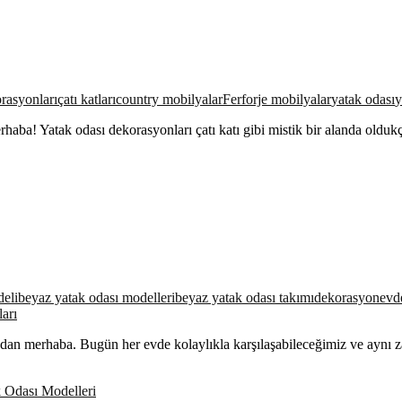
orasyonları
çatı katları
country mobilyalar
Ferforje mobilyalar
yatak odası
y
erhaba! Yatak odası dekorasyonları çatı katı gibi mistik bir alanda old
deli
beyaz yatak odası modelleri
beyaz yatak odası takımı
dekorasyon
evd
ları
ından merhaba. Bugün her evde kolaylıkla karşılaşabileceğimiz ve ayn
 Odası Modelleri