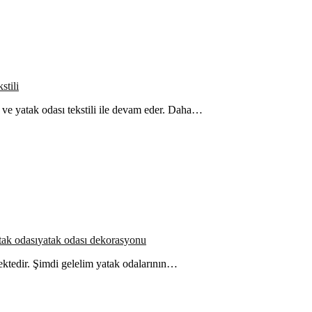
stili
 ve yatak odası tekstili ile devam eder. Daha…
tak odası
yatak odası dekorasyonu
ektedir. Şimdi gelelim yatak odalarının…