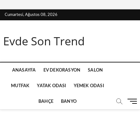
S
Cumartesi, Ağustos 08, 2026
k
i
p
Evde Son Trend
t
o
c
o
n
ANASAYFA
EV DEKORASYON
SALON
t
e
MUTFAK
YATAK ODASI
YEMEK ODASI
n
t
M
BAHÇE
BANYO
e
n
u
B
u