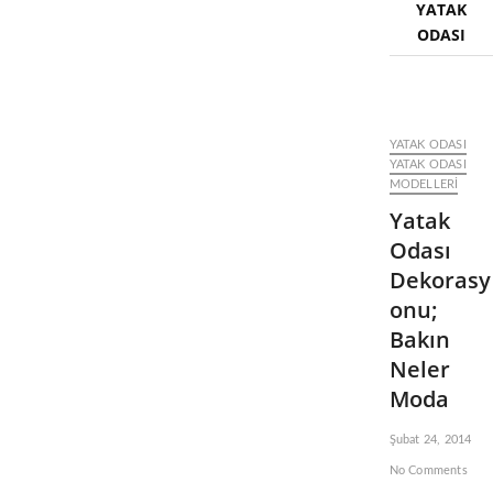
YATAK
a
ODASI
r
o
l
a
r
ı
YATAK ODASI
YATAK ODASI
MODELLERI
Yatak
Odası
Dekorasy
onu;
Bakın
Neler
Moda
Şubat 24, 2014
No Comments