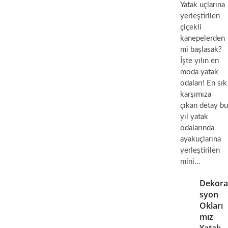
Yatak uçlarına
yerleştirilen
çiçekli
kanepelerden
mi başlasak?
İşte yılın en
moda yatak
odaları! En sık
karşımıza
çıkan detay bu
yıl yatak
odalarında
ayakuçlarına
yerleştirilen
mini…
Dekora
syon
Okları
mız