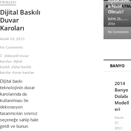
Aydınlatm
FİKİRLERİ
AYDINLATM
a Nasıl
Şubat 28,
Dijital Baskılı
Olmalı?
2016
Duvar
Şubat 26,
No Comments
2016
Karoları
No Comments
Aralık 10, 2015
No Comments
dekoratif duvar
karoları
dijital
BANYO
baskılı
dijital baskılı
karolar
duvar karoları
Dijital baskı
2014
teknolojinin duvar
Banyo
karolarında da
Dolabı
kullanılması ile
Modell
dekorasyon
eri
tasarımcıları sınırsız
Kasım
seçeneğe sahip hale
27,
geldi ve bunun
2013