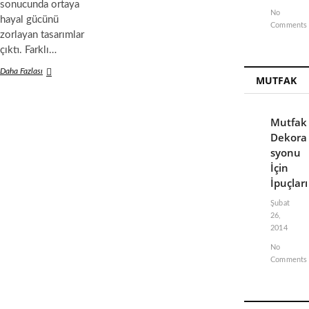
sonucunda ortaya
No
hayal gücünü
Comments
zorlayan tasarımlar
çıktı. Farklı…
Daha Fazlası
D
MUTFAK
i
j
i
Mutfak
t
a
Dekora
l
syonu
B
İçin
a
İpuçları
s
k
Şubat
ı
26,
l
2014
ı
D
No
u
Comments
v
a
r
K