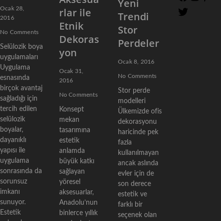
Yeni
a
n
i
Ocak 28,
rlar ile
T
Trendi
c
s
n
2016
w
Etnik
Stor
e
t
t
i
No Comments
Dekoras
b
a
e
Perdeler
t
Selülozik boya
o
g
r
yon
t
uygulamaları
o
r
e
Ocak 8, 2016
e
Uygulama
k
a
s
Ocak 31,
r
No Comments
esnasında
m
t
2016
birçok avantaj
Stor perde
No Comments
sağladığı için
modelleri
tercih edilen
Konsept
Ülkemizde ofis
selülozik
mekan
dekorasyonu
boyalar,
tasarımına
haricinde pek
dayanıklı
estetik
fazla
yapısı ile
anlamda
kullanılmayan
uygulama
büyük katkı
ancak aslında
sonrasında da
sağlayan
evler için de
sorunsuz
yöresel
son derece
imkanı
aksesuarlar,
estetik ve
sunuyor.
Anadolu’nun
farklı bir
Estetik
binlerce yıllık
seçenek olan