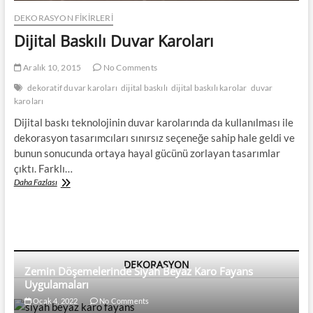
DEKORASYON FİKİRLERİ
Dijital Baskılı Duvar Karoları
Aralık 10, 2015
No Comments
dekoratif duvar karoları
dijital baskılı
dijital baskılı karolar
duvar
karoları
Dijital baskı teknolojinin duvar karolarında da kullanılması ile
dekorasyon tasarımcıları sınırsız seçeneğe sahip hale geldi ve
bunun sonucunda ortaya hayal gücünü zorlayan tasarımlar
çıktı. Farklı…
Dijital
Daha Fazlası
Baskılı
Duvar
Karoları
DEKORASYON
Zemin Döşemelerinde Siyah Beyaz Karo Fayans
Uygulamaları
Ocak 4, 2022
No Comments