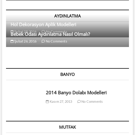
AYDINLATMA
Hol Dekorasyon Aplik Modelleri
Şubat 28, 2016
No Comments
Bebek Odası Aydınlatma Nasıl Olmalı?
Şubat 26, 2016
No Comments
BANYO
2014 Banyo Dolabı Modelleri
Kasım 27, 2013
No Comments
MUTFAK