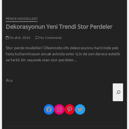
PERDE MODELLERI
Dekorasyonun Yeni Trendi Stor Perdeler
Ocak 8, 2016
No Comments
Stor perde modelleri Ülkemizde ofis dekorasyonu haricinde pek
fazla kullanılmayan ancak aslında evler için de son derece estetik
ve farklı bir seçenek olan stor perdeler…
Ara
Facebook
Instagram
Pinterest
Twitter