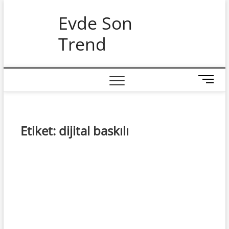
Skip
Evde Son
to
content
Trend
M
e
n
u
B
Etiket:
dijital baskılı
u
t
t
o
n