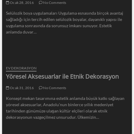
Ocak 28, 2016
No Comments
Selülozik boya uygulamaları Uygulama esnasında birçok avantaj
sağladığı için tercih edilen selülozik boyalar, dayanıklı yapısı ile
uygulama sonrasında da sorunsuz imkanı sunuyor. Estetik
anlamda duvar…
EV DEKORASYON
Yöresel Aksesuarlar ile Etnik Dekorasyon
Ocak 31, 2016
No Comments
Konsept mekan tasarımına estetik anlamda büyük katkı sağlayan
yöresel aksesuarlar, Anadolu’nun binlerce yıllık medeniyet
tarihinden günümüze ulaşan kültür elçileri olarak etnik
dekorasyonun vazgeçilmez unsurudur. Ülkemizin…