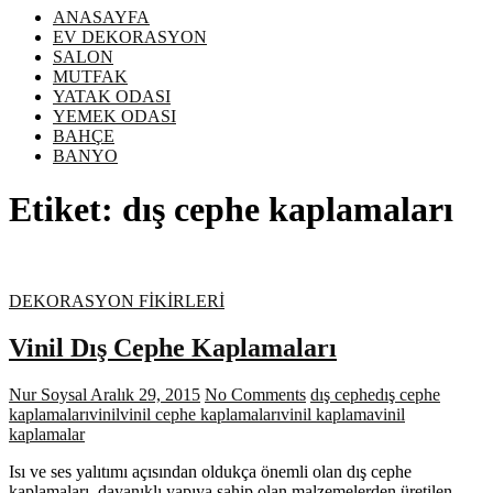
ANASAYFA
EV DEKORASYON
SALON
MUTFAK
YATAK ODASI
YEMEK ODASI
BAHÇE
BANYO
Etiket:
dış cephe kaplamaları
DEKORASYON FİKİRLERİ
Vinil Dış Cephe Kaplamaları
Nur Soysal
Aralık 29, 2015
No Comments
dış cephe
dış cephe
kaplamaları
vinil
vinil cephe kaplamaları
vinil kaplama
vinil
kaplamalar
Isı ve ses yalıtımı açısından oldukça önemli olan dış cephe
kaplamaları, dayanıklı yapıya sahip olan malzemelerden üretilen