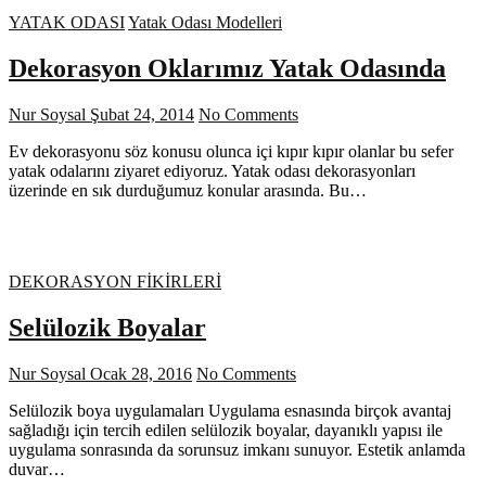
YATAK ODASI
Yatak Odası Modelleri
Dekorasyon Oklarımız Yatak Odasında
Nur Soysal
Şubat 24, 2014
No Comments
Ev dekorasyonu söz konusu olunca içi kıpır kıpır olanlar bu sefer
yatak odalarını ziyaret ediyoruz. Yatak odası dekorasyonları
üzerinde en sık durduğumuz konular arasında. Bu…
DEKORASYON FİKİRLERİ
Selülozik Boyalar
Nur Soysal
Ocak 28, 2016
No Comments
Selülozik boya uygulamaları Uygulama esnasında birçok avantaj
sağladığı için tercih edilen selülozik boyalar, dayanıklı yapısı ile
uygulama sonrasında da sorunsuz imkanı sunuyor. Estetik anlamda
duvar…