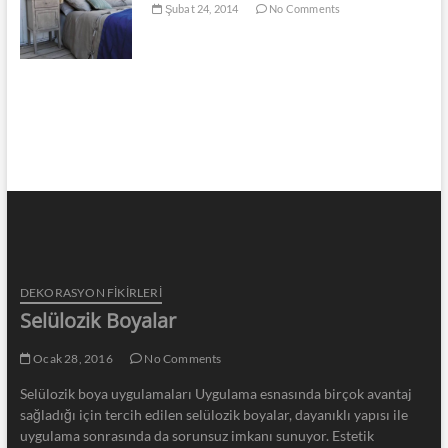
Şubat 24, 2014
No Comments
DEKORASYON FİKİRLERİ
Selülozik Boyalar
Ocak 28, 2016
No Comments
Selülozik boya uygulamaları Uygulama esnasında birçok avantaj
sağladığı için tercih edilen selülozik boyalar, dayanıklı yapısı ile
uygulama sonrasında da sorunsuz imkanı sunuyor. Estetik