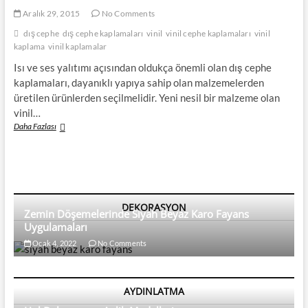
Aralık 29, 2015
No Comments
dış cephe
dış cephe kaplamaları
vinil
vinil cephe kaplamaları
vinil
kaplama
vinil kaplamalar
Isı ve ses yalıtımı açısından oldukça önemli olan dış cephe
kaplamaları, dayanıklı yapıya sahip olan malzemelerden
üretilen ürünlerden seçilmelidir. Yeni nesil bir malzeme olan
vinil…
Vinil
Daha Fazlası
Dış
Cephe
Kaplamaları
DEKORASYON
Zemin Döşemelerinde Siyah Beyaz Karo Fayans
Uygulamaları
Ocak 4, 2022
No Comments
AYDINLATMA