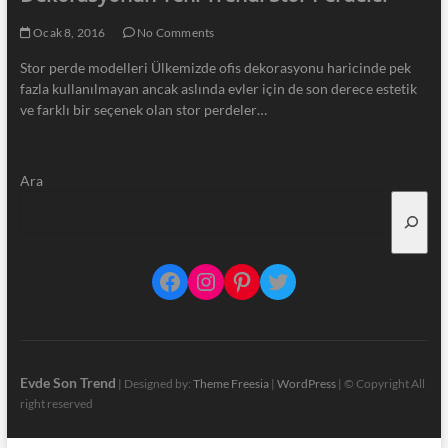
Ocak 8, 2016
No Comments
Stor perde modelleri Ülkemizde ofis dekorasyonu haricinde pek
fazla kullanılmayan ancak aslında evler için de son derece estetik
ve farklı bir seçenek olan stor perdeler…
Ara
Facebook
Instagram
Pinterest
Twitter
Evde Son Trend
| Designed by:
Theme Freesia
|
WordPress
| © Copyright All
right reserved