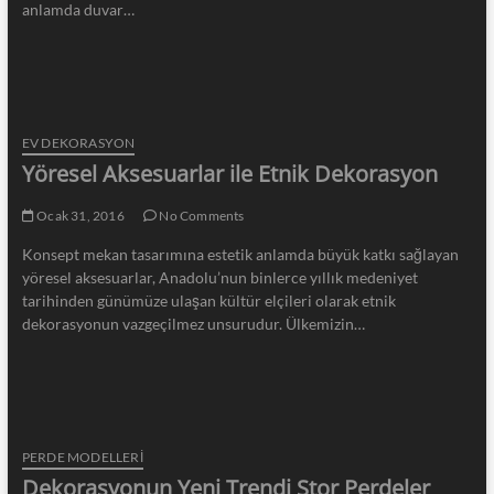
anlamda duvar…
EV DEKORASYON
Yöresel Aksesuarlar ile Etnik Dekorasyon
Ocak 31, 2016
No Comments
Konsept mekan tasarımına estetik anlamda büyük katkı sağlayan
yöresel aksesuarlar, Anadolu’nun binlerce yıllık medeniyet
tarihinden günümüze ulaşan kültür elçileri olarak etnik
dekorasyonun vazgeçilmez unsurudur. Ülkemizin…
PERDE MODELLERI
Dekorasyonun Yeni Trendi Stor Perdeler