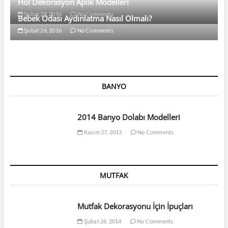
Hol Dekorasyon Aplik Modelleri
Şubat 28, 2016
No Comments
Bebek Odası Aydınlatma Nasıl Olmalı?
Şubat 26, 2016
No Comments
BANYO
2014 Banyo Dolabı Modelleri
Kasım 27, 2013
No Comments
MUTFAK
Mutfak Dekorasyonu İçin İpuçları
Şubat 26, 2014
No Comments