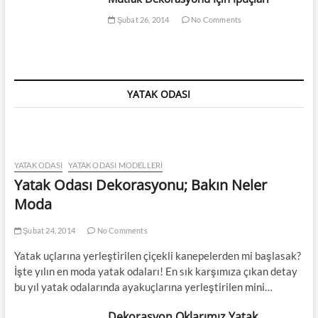
Şubat 26, 2014
No Comments
YATAK ODASI
YATAK ODASI
YATAK ODASI MODELLERI
Yatak Odası Dekorasyonu; Bakın Neler
Moda
Şubat 24, 2014
No Comments
Yatak uçlarına yerleştirilen çiçekli kanepelerden mi başlasak?
İşte yılın en moda yatak odaları! En sık karşımıza çıkan detay
bu yıl yatak odalarında ayakuçlarına yerleştirilen mini…
Dekorasyon Oklarımız Yatak