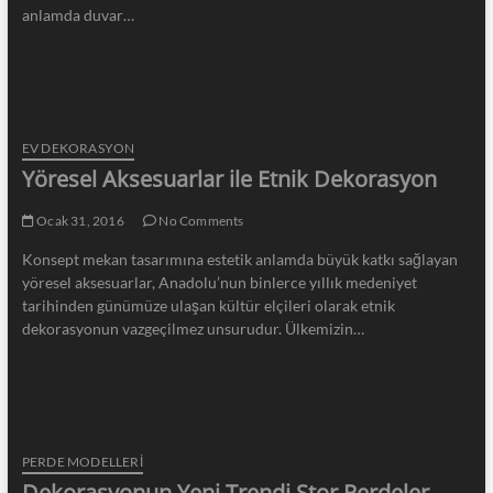
anlamda duvar…
EV DEKORASYON
Yöresel Aksesuarlar ile Etnik Dekorasyon
Ocak 31, 2016
No Comments
Konsept mekan tasarımına estetik anlamda büyük katkı sağlayan
yöresel aksesuarlar, Anadolu’nun binlerce yıllık medeniyet
tarihinden günümüze ulaşan kültür elçileri olarak etnik
dekorasyonun vazgeçilmez unsurudur. Ülkemizin…
PERDE MODELLERI
Dekorasyonun Yeni Trendi Stor Perdeler