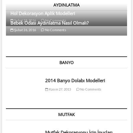
AYDINLATMA
Hol Dekorasyon Aplik Modelleri
Şubat 28, 2016
No Comments
Bebek Odası Aydınlatma Nasıl Olmalı?
Şubat 26, 2016
No Comments
BANYO
2014 Banyo Dolabı Modelleri
Kasım 27, 2013
No Comments
MUTFAK
Mutfak Dekorasyonu İçin İpuçları