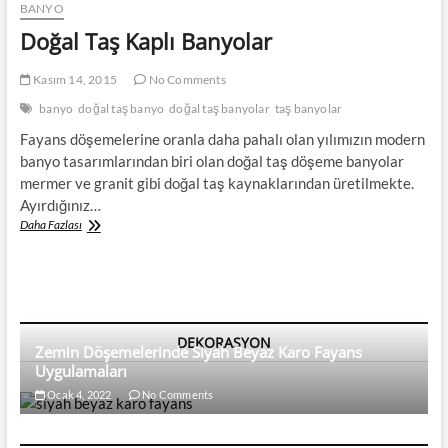
BANYO
Doğal Taş Kaplı Banyolar
Kasım 14, 2015
No Comments
banyo
doğal taş banyo
doğal taş banyolar
taş banyolar
Fayans döşemelerine oranla daha pahalı olan yılımızın modern
banyo tasarımlarından biri olan doğal taş döşeme banyolar
mermer ve granit gibi doğal taş kaynaklarından üretilmekte.
Ayırdığınız…
Doğal
Daha Fazlası
Taş
Kaplı
Banyolar
DEKORASYON
Zemin Döşemelerinde Siyah Beyaz Karo Fayans
Uygulamaları
Ocak 4, 2022
No Comments