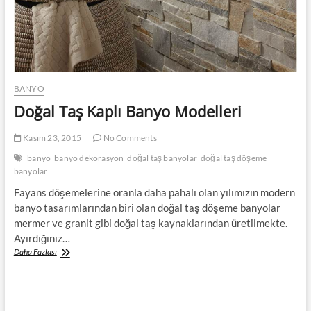
BANYO
Doğal Taş Kaplı Banyo Modelleri
Kasım 23, 2015
No Comments
banyo
banyo dekorasyon
doğal taş banyolar
doğal taş döşeme
banyolar
Fayans döşemelerine oranla daha pahalı olan yılımızın modern
banyo tasarımlarından biri olan doğal taş döşeme banyolar
mermer ve granit gibi doğal taş kaynaklarından üretilmekte.
Ayırdığınız…
Doğal
Daha Fazlası
Taş
Kaplı
Banyo
Modelleri