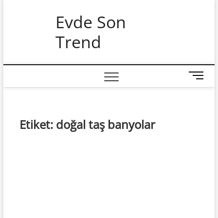
Skip
Evde Son
to
content
Trend
M
e
n
u
B
Etiket:
doğal taş banyolar
u
t
t
o
n