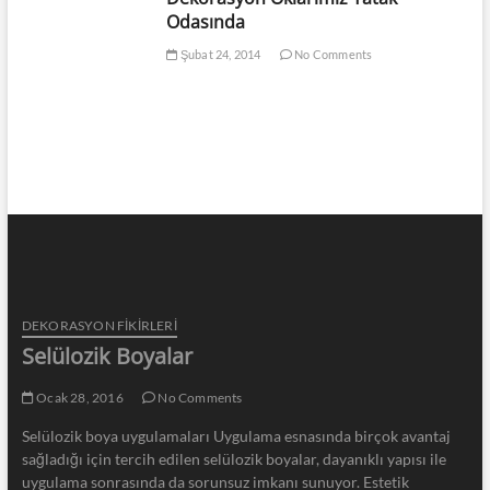
Odasında
Şubat 24, 2014
No Comments
DEKORASYON FİKİRLERİ
Selülozik Boyalar
Ocak 28, 2016
No Comments
Selülozik boya uygulamaları Uygulama esnasında birçok avantaj
sağladığı için tercih edilen selülozik boyalar, dayanıklı yapısı ile
uygulama sonrasında da sorunsuz imkanı sunuyor. Estetik