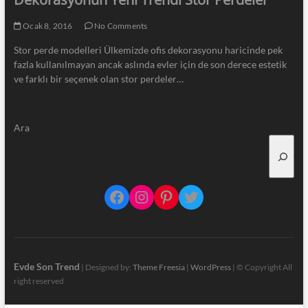
Ocak 8, 2016
No Comments
Stor perde modelleri Ülkemizde ofis dekorasyonu haricinde pek
fazla kullanılmayan ancak aslında evler için de son derece estetik
ve farklı bir seçenek olan stor perdeler…
Ara
Facebook
Instagram
Pinterest
Twitter
Evde Son Trend
| Designed by:
Theme Freesia
|
WordPress
| © Copyright All
right reserved