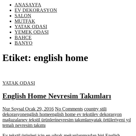
ANASAYFA
EV DEKORASYON
SALON
MUTFAK
YATAK ODASI
YEMEK ODASI
BAHÇE
BANYO
Etiket:
english home
YATAK ODASI
English Home Nevresim Takımları
Nur Soysal
Ocak 29, 2016
No Comments
country stili
dekorasyon
english home
english home ev tekstil
ev dekorasyon
mağazaları
ev tekstil ürünleri
nevresim takımları
yatak örtüleri
yeni yıl
temalı nevresim takımı
Ev tekstil ürünleri için en uğrak mekanlarımızdan biri English