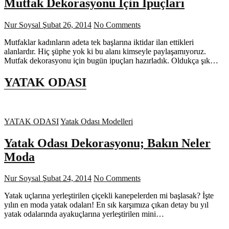
Mutfak Dekorasyonu İçin İpuçları
Nur Soysal
Şubat 26, 2014
No Comments
Mutfaklar kadınların adeta tek başlarına iktidar ilan ettikleri
alanlardır. Hiç şüphe yok ki bu alanı kimseyle paylaşamıyoruz.
Mutfak dekorasyonu için bugün ipuçları hazırladık. Oldukça şık…
YATAK ODASI
YATAK ODASI
Yatak Odası Modelleri
Yatak Odası Dekorasyonu; Bakın Neler
Moda
Nur Soysal
Şubat 24, 2014
No Comments
Yatak uçlarına yerleştirilen çiçekli kanepelerden mi başlasak? İşte
yılın en moda yatak odaları! En sık karşımıza çıkan detay bu yıl
yatak odalarında ayakuçlarına yerleştirilen mini…