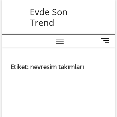
Skip
Evde Son
to
content
Trend
M
e
n
u
B
Etiket:
nevresim takımları
u
t
t
o
n