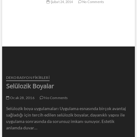
Şubat 24, 2014
No Comments
DEKORASYON FİKİRLERİ
Selülozik Boyalar
Ocak 28, 2016
No Comments
Selülozik boya uygulamaları Uygulama esnasında birçok avantaj
sağladığı için tercih edilen selülozik boyalar, dayanıklı yapısı ile
uygulama sonrasında da sorunsuz imkanı sunuyor. Estetik
anlamda duvar…