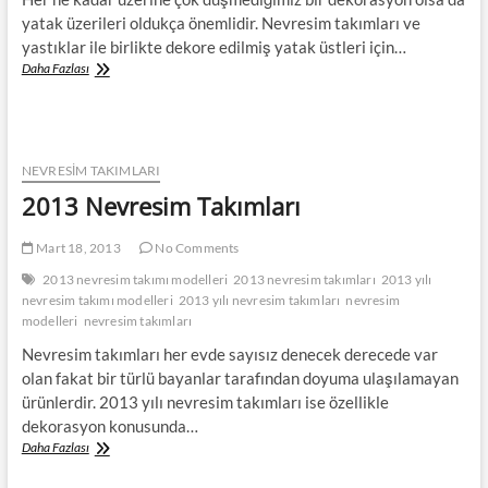
yatak üzerileri oldukça önemlidir. Nevresim takımları ve
yastıklar ile birlikte dekore edilmiş yatak üstleri için…
Yatak
Daha Fazlası
Üstü
Düzenlemesi
İçin
Fikirler
NEVRESIM TAKIMLARI
2013 Nevresim Takımları
Mart 18, 2013
No Comments
2013 nevresim takımı modelleri
2013 nevresim takımları
2013 yılı
nevresim takımı modelleri
2013 yılı nevresim takımları
nevresim
modelleri
nevresim takımları
Nevresim takımları her evde sayısız denecek derecede var
olan fakat bir türlü bayanlar tarafından doyuma ulaşılamayan
ürünlerdir. 2013 yılı nevresim takımları ise özellikle
dekorasyon konusunda…
2013
Daha Fazlası
Nevresim
Takımları