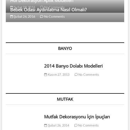
Hol Dekorasyon Aplik Modelleri
Şubat 28, 2016
No Comments
Bebek Odası Aydınlatma Nasıl Olmalı?
Şubat 26, 2016
No Comments
BANYO
2014 Banyo Dolabı Modelleri
Kasım 27, 2013
No Comments
MUTFAK
Mutfak Dekorasyonu İçin İpuçları
Şubat 26, 2014
No Comments