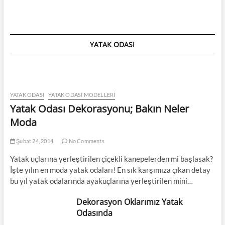
YATAK ODASI
YATAK ODASI
YATAK ODASI MODELLERI
Yatak Odası Dekorasyonu; Bakın Neler
Moda
Şubat 24, 2014
No Comments
Yatak uçlarına yerleştirilen çiçekli kanepelerden mi başlasak?
İşte yılın en moda yatak odaları! En sık karşımıza çıkan detay
bu yıl yatak odalarında ayakuçlarına yerleştirilen mini…
Dekorasyon Oklarımız Yatak
Odasında