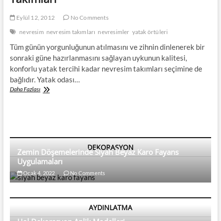
Eylül 12, 2012
No Comments
nevresim
nevresim takımları
nevresimler
yatak örtüleri
Tüm günün yorgunluğunun atılmasını ve zihnin dinlenerek bir
sonraki güne hazırlanmasını sağlayan uykunun kalitesi,
konforlu yatak tercihi kadar nevresim takımları seçimine de
bağlıdır. Yatak odası…
Yatak
Daha Fazlası
Odaları
İçin
Özel
Nevresim
Takımları
DEKORASYON
Zemin Döşemelerinde Siyah Beyaz Karo Fayans
Uygulamaları
Ocak 4, 2022
No Comments
AYDINLATMA