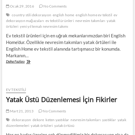
Ocak 29, 2016
No Comments
country stili dekorasyon
english home
english home ev tekstil
ev
dekorasyon mağazaları
ev tekstil ürünleri
nevresim takımları
yatak
örtüleri
yeni yıl temalı nevresim takımı
Ev tekstil ürünleri için en uğrak mekanlarımızdan biri English
Home’dur. Özellikle nevresim takımları yatak örtüleri ile
English Home ev tekstil alanında tartışmasız bir konumda.
Markanın…
English
Daha Fazlası
Home
Nevresim
Takımları
EV TEKSTİLİ
Yatak Üstü Düzenlemesi İçin Fikirler
Mart 21, 2013
No Comments
dekorasyon
dekore
keten yastıklar
nevresim takımları
yastıklar
yatak
düzenlemeleri
yatak örtüleri
yatak örtüsü
Her ne kadar üzerine çok düşmediğimiz bir dekorasyon olsa da