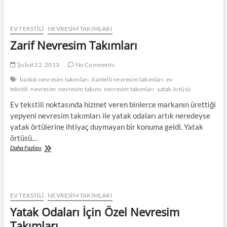
EV TEKSTİLİ
NEVRESIM TAKIMLARI
Zarif Nevresim Takımları
Şubat 22, 2013
No Comments
baskılı nevresim takımları
dantelli nevresim takımları
ev
tekstili
nevresim
nevresim takımı
nevresim takımları
yatak örtüsü
Ev tekstili noktasında hizmet veren binlerce markanın ürettiği
yepyeni nevresim takımları ile yatak odaları artık neredeyse
yatak örtülerine ihtiyaç duymayan bir konuma geldi. Yatak
örtüsü…
Zarif
Daha Fazlası
Nevresim
Takımları
EV TEKSTİLİ
NEVRESIM TAKIMLARI
Yatak Odaları İçin Özel Nevresim
Takımları