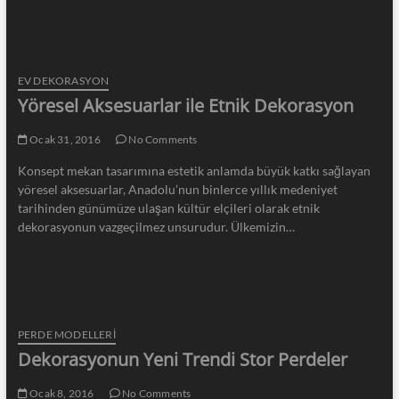
EV DEKORASYON
Yöresel Aksesuarlar ile Etnik Dekorasyon
Ocak 31, 2016
No Comments
Konsept mekan tasarımına estetik anlamda büyük katkı sağlayan
yöresel aksesuarlar, Anadolu’nun binlerce yıllık medeniyet
tarihinden günümüze ulaşan kültür elçileri olarak etnik
dekorasyonun vazgeçilmez unsurudur. Ülkemizin…
PERDE MODELLERI
Dekorasyonun Yeni Trendi Stor Perdeler
Ocak 8, 2016
No Comments