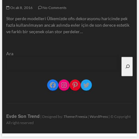
Ocak 8, 2016
No Comments
Stor perde modelleri Ülkemizde ofis dekorasyonu haricinde pek
fazla kullanılmayan ancak aslında evler için de son derece estetik
ve farklı bir seçenek olan stor perdeler…
Ara
Facebook
Instagram
Pinterest
Twitter
Evde Son Trend
| Designed by:
Theme Freesia
|
WordPress
| © Copyright
All right reserved