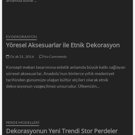
anlamda duvar…
EV DEKORASYON
Yöresel Aksesuarlar ile Etnik Dekorasyon
Ocak 31, 2016
No Comments
Konsept mekan tasarımına estetik anlamda büyük katkı sağlayan
yöresel aksesuarlar, Anadolu’nun binlerce yıllık medeniyet
tarihinden günümüze ulaşan kültür elçileri olarak etnik
dekorasyonun vazgeçilmez unsurudur. Ülkemizin…
PERDE MODELLERI
Dekorasyonun Yeni Trendi Stor Perdeler