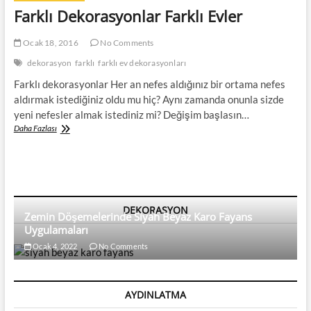
Farklı Dekorasyonlar Farklı Evler
Ocak 18, 2016
No Comments
dekorasyon
farklı
farklı ev dekorasyonları
Farklı dekorasyonlar Her an nefes aldığınız bir ortama nefes
aldırmak istediğiniz oldu mu hiç? Aynı zamanda onunla sizde
yeni nefesler almak istediniz mi? Değişim başlasın…
Farklı
Daha Fazlası
Dekorasyonlar
Farklı
Evler
DEKORASYON
Zemin Döşemelerinde Siyah Beyaz Karo Fayans
Uygulamaları
Ocak 4, 2022
No Comments
AYDINLATMA