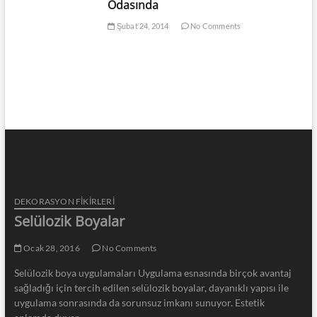
Odasında
Şubat 24, 2014
No Comments
DEKORASYON FİKİRLERİ
Selülozik Boyalar
Ocak 28, 2016
No Comments
Selülozik boya uygulamaları Uygulama esnasında birçok avantaj
sağladığı için tercih edilen selülozik boyalar, dayanıklı yapısı ile
uygulama sonrasında da sorunsuz imkanı sunuyor. Estetik