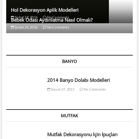
Hol Dekorasyon Aplik Modelleri
Şubat 28, 2016
No Comments
Bebek Odası Aydınlatma Nasıl Olmalı?
Şubat 26, 2016
No Comments
BANYO
2014 Banyo Dolabı Modelleri
Kasım 27, 2013
No Comments
MUTFAK
Mutfak Dekorasyonu İçin İpuçları